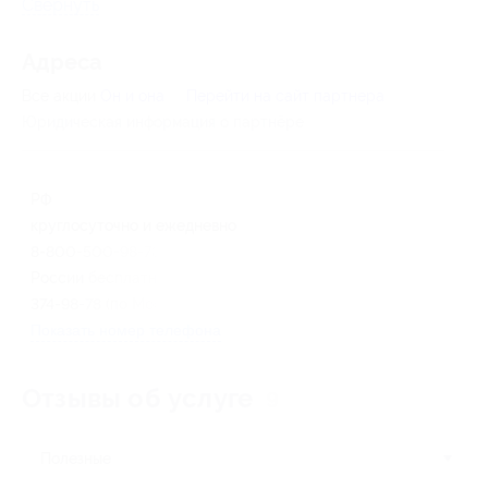
Свернуть
Адресa
Все акции
Он и она
Перейти на сайт партнера
Юридическая информация о партнёре
РФ
круглосуточно и ежедневно
8-800-500-98-78 (звонок по
России бесплатный), +7 (495)
374-98-78 (по Москве)
Показать номер телефона
Отзывы об услуге
9
Полезные