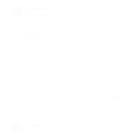
Евгений Т.
★
★
★
★
★
Е
10 лет назад
Достоинства
Быстро
Недостатки
-
Комментарий
-
Отзыв полезен?
1
Ольга С.
★
★
★
★
★
О
10 лет назад