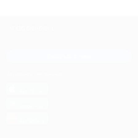
+7 495 649-649-1
Для звонка из Москвы
и регионов России
Связаться с нами
МОБИЛЬНОЕ ПРИЛОЖЕНИЕ
загрузить в
App Store
загрузить в
Google Play
загрузить в
AppGallery