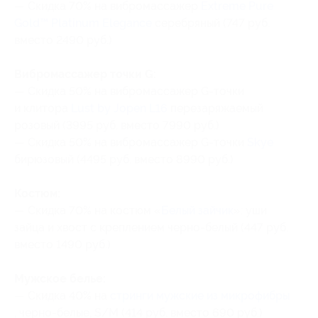
— Скидка 70% на вибромассажер
Extreme Pure
Gold™ Platinum Elegance
серебряный (747 руб.
вместо 2490 руб.)
Вибромассажер точки G:
— Скидка 50% на вибромассажер G-точки
и клитора
Lust by Jopen L16
перезаряжаемый
розовый (3995 руб. вместо 7990 руб.)
— Скидка 50% на вибромассажер G-точки
Skye
бирюзовый (4495 руб. вместо 8990 руб.)
Костюм:
— Скидка 70% на костюм «
Белый зайчик
»: уши
зайца и хвост с креплением черно-белый (447 руб.
вместо 1490 руб.)
Мужское белье:
— Скидка 40% на
стринги мужские из микрофибры
, черно-белые, S/M (414 руб. вместо 690 руб.)