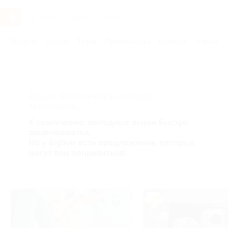
Услуги
Отели
Туры
Промокоды
Кэшбэк
Афиша 
Главная
Услуги
Товары по купонам
Здоровье
АКЦИЯ, КОТОРУЮ ВЫ ИСКАЛИ,
ЗАВЕРШЕНА.
К сожалению, выгодные акции быстро
заканчиваются.
Но у Biglion есть предложения, которые
могут вам понравиться!