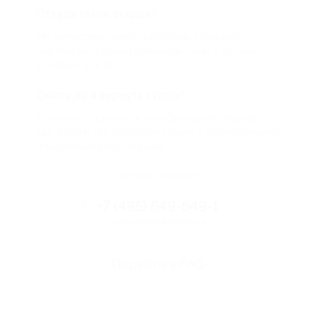
Откуда такие скидки?
Мы непосредственно работаем с каждым
партнером и договариваемся с ним о лучших
условиях для вас
Смогу ли я вернуть купон?
Если что-то случится, мы обязательно вернем
вам деньги. Мы работаем только с проверенными
и надежными партнерами
Остались вопросы?
+7 (495) 649-649-1
Горячая линия Биглиона
Перейти в FAQ