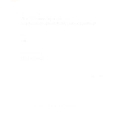
Достоинства
Доставили оперативно и
конфиденциально.Товар качественный!
Недостатки
нет
Комментарий
Все хорошо
Отзыв полезен?
Ещё
отзывы