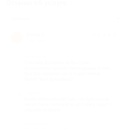
Отзывы об услуге
5
Полезные
Елена Л.
★
★
★
★
★
Е
9 лет назад
Достоинства
Спасибо большое за быстрое
исполнение заказа! Неожиданно очень
быстро приняли заказ и доставили.
Качеством довольны!!!
Недостатки
Было неожиданностью, что при заказе
нескольких позиций за доставку берут с
каждой позиции.
Комментарий