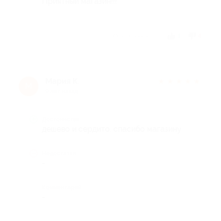
Приятный магазин!!!
Отзыв полезен?
1
4
Мария К.
★
★
★
★
★
М
9 лет назад
Достоинства
дешево и сердито. спасибо магазину
Недостатки
-
Комментарий
-