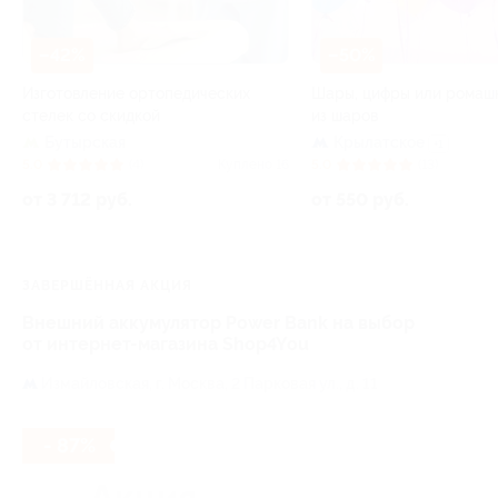
–42%
–50%
Изготовление ортопедических
Шары, цифры или ромаш
стелек со скидкой
из шаров
Бутырская
Крылатское
+1
5.0
(4)
Куплено 16
5.0
(13)
от 3 712 руб.
от 550 руб.
ЗАВЕРШЁННАЯ АКЦИЯ
Внешний аккумулятор Power Bank на выбор
от интернет-магазина Shop4You
Измайловская,
г. Москва, 2 Парковая ул., д. 11
- 87%