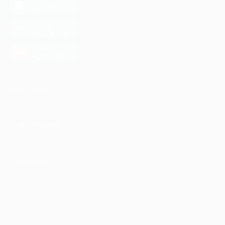
App Store
загрузить в
Google Play
загрузить в
AppGallery
КОМПАНИЯ
ИНФОРМАЦИЯ
ПАРТНЕРАМ
© 2010-2026 BIGLION
Обработка персональных данных
Пользовательское соглашение