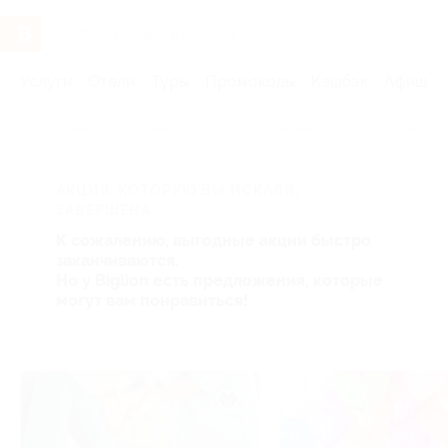
Услуги
Отели
Туры
Промокоды
Кэшбэк
Афиша 
Главная
Услуги
Товары по купонам
Бытовая техника и э
АКЦИЯ, КОТОРУЮ ВЫ ИСКАЛИ,
ЗАВЕРШЕНА.
К сожалению, выгодные акции быстро
заканчиваются.
Но у Biglion есть предложения, которые
могут вам понравиться!