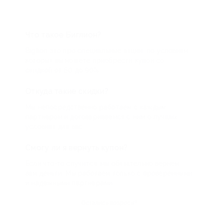
Что такое Биглион?
Biglion это про специальные акции, по условиям
которых вы можете приобрести купон со
скидкой от 50 до 90%
Откуда такие скидки?
Мы непосредственно работаем с каждым
партнером и договариваемся с ним о лучших
условиях для вас
Смогу ли я вернуть купон?
Если что-то случится, мы обязательно вернем
вам деньги. Мы работаем только с проверенными
и надежными партнерами
Остались вопросы?