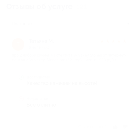
Отзывы об услуге
121
Полезные
Татьяна М.
★
★
★
★
★
Т
5 лет назад
про 2 набора камней из стеатита Whiskey Stones от интернет-
магазина Whiskey-Stones.pro (521 руб. вместо 1930 руб.)
Достоинства
Качество камешек на высоте!
Недостатки
Все отлично
Отзыв полезен?