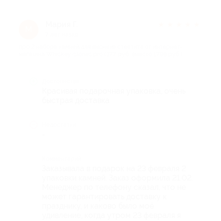
Мария Г.
★
★
★
★
★
М
7 лет назад
про 2 набора камней для виски из стеатита от интернет-
магазина Whiskey-stones.pro (377 руб. вместо 1798 руб.)
Достоинства
Красивая подарочная упаковка, очень
быстрая доставка
Недостатки
-
Комментарий
Заказывала в подарок на 23 февраля 2
упаковки камней. Заказ оформила 21.02.
Менеджер по телефону сказал, что не
может гарантировать доставку к
празднику, и каково было моё
удивление, когда утром 23 февраля я