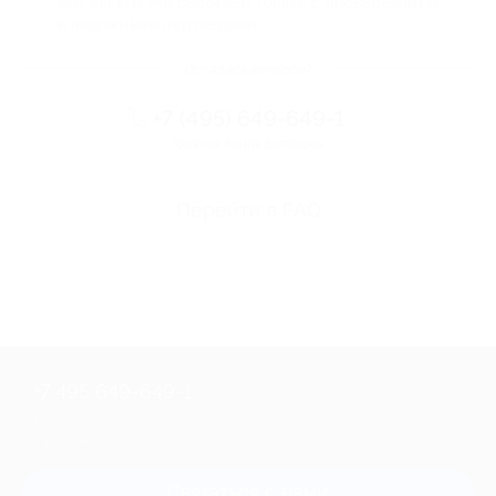
вам деньги. Мы работаем только с проверенными
и надежными партнерами
Остались вопросы?
+7 (495) 649-649-1
Горячая линия Биглиона
Перейти в FAQ
+7 495 649-649-1
Для звонка из Москвы
и регионов России
Связаться с нами