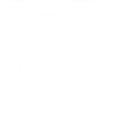
вс: выходные
+7 (499) 685-49-95
Показать номер телефона