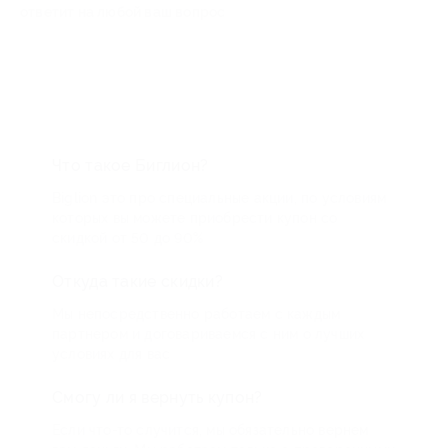
ответит на любой ваш вопрос
Что такое Биглион?
Biglion это про специальные акции, по условиям
которых вы можете приобрести купон со
скидкой от 50 до 90%
Откуда такие скидки?
Мы непосредственно работаем с каждым
партнером и договариваемся с ним о лучших
условиях для вас
Смогу ли я вернуть купон?
Если что-то случится, мы обязательно вернем