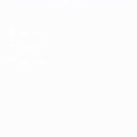
МОБИЛЬНОЕ ПРИЛОЖЕНИЕ
загрузить в
App Store
загрузить в
Google Play
загрузить в
AppGallery
КОМПАНИЯ
ИНФОРМАЦИЯ
ПАРТНЕРАМ