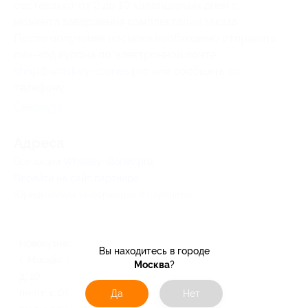
составляют от 2 до 10 календарных дней с
момента завершения комплектации заказа.
После получения посылки необходимо отправить
пин-код купона по электронной почте
shop@whiskey-stones.pro
или сообщить по
телефону.
Свернуть
Адресa
Все акции
Whiskey-stones.pro
Перейти на сайт партнера
Юридическая информация о партнёре
Новокузнецкая
Вы находитесь в городе
г. Москва, Садовническая ул.,
Москва
?
д. 10
пн-пт: с 09:00 до 18:00, сб-
Да
Нет