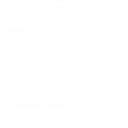
предложениями компании.
Имеются противопоказания.
Свернуть
Адресa
Все акции
ВсеХудеем
Перейти на сайт партнера
Юридическая информация о партнёре
РФ
круглосуточно и ежедневно
+7 (961) 072-58-13
Показать номер телефона
Отзывы об услуге
0