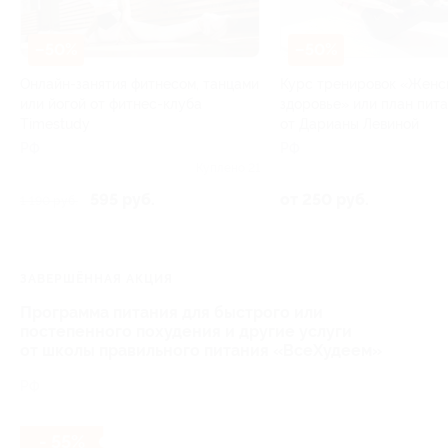
–50%
–50%
Онлайн-занятия фитнесом, танцами
Курс тренировок «Женс
или йогой от фитнес-клуба
здоровье» или план пит
Timestudy
от Дарианы Левиной
РФ
РФ
Куплено 21
595 руб.
от 250 руб.
1 190 руб.
ЗАВЕРШЁННАЯ АКЦИЯ
Программа питания для быстрого или
постепенного похудения и другие услуги
от школы правильного питания «ВсеХудеем»
РФ
- 55%