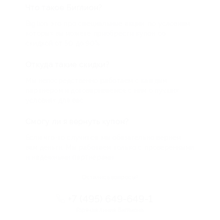
Что такое Биглион?
Biglion это про специальные акции, по условиям
которых вы можете приобрести купон со
скидкой от 50 до 90%
Откуда такие скидки?
Мы непосредственно работаем с каждым
партнером и договариваемся с ним о лучших
условиях для вас
Смогу ли я вернуть купон?
Если что-то случится, мы обязательно вернем
вам деньги. Мы работаем только с проверенными
и надежными партнерами
Остались вопросы?
+7 (495) 649-649-1
Горячая линия Биглиона