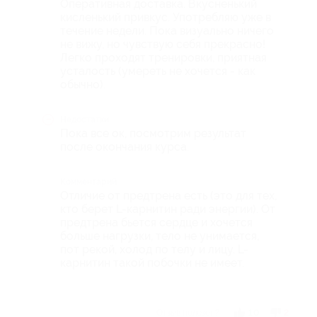
Оперативная доставка. Вкусненький
кисленький привкус. Употребляю уже в
течение недели. Пока визуально ничего
не вижу, но чувствую себя прекрасно!
Легко проходят тренировки, приятная
усталость (умереть не хочется - как
обычно).
Недостатки
Пока все ок, посмотрим результат
после окончания курса.
Комментарий
Отличие от предтрена есть (это для тех,
кто берет L-карнитин ради энергии). От
предтрена бьется сердце и хочется
больше нагрузки, тело не унимается,
пот рекой, холод по телу и лицу. L-
карнитин такой побочки не имеет.
Отзыв полезен?
10
2