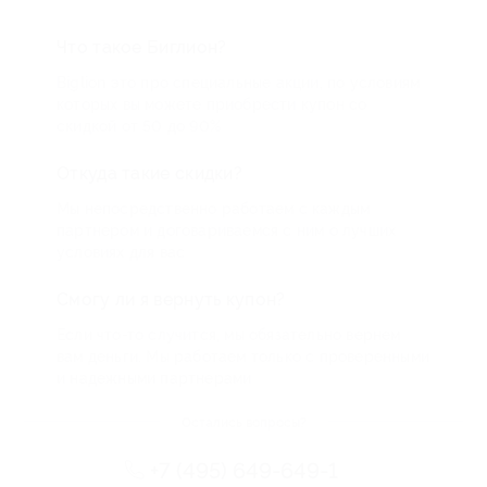
Что такое Биглион?
Biglion это про специальные акции, по условиям
которых вы можете приобрести купон со
скидкой от 50 до 90%
Откуда такие скидки?
Мы непосредственно работаем с каждым
партнером и договариваемся с ним о лучших
условиях для вас
Смогу ли я вернуть купон?
Если что-то случится, мы обязательно вернем
вам деньги. Мы работаем только с проверенными
и надежными партнерами
Остались вопросы?
+7 (495) 649-649-1