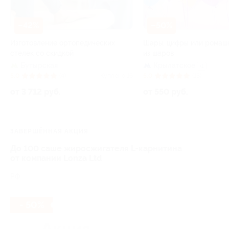
–42%
–50%
Изготовление ортопедических
Шары, цифры или ромаш
стелек со скидкой
из шаров
Бутырская
Крылатское
+1
5.0
(4)
Куплено 16
5.0
(13)
от 3 712 руб.
от 550 руб.
ЗАВЕРШЁННАЯ АКЦИЯ
До 100 саше жиросжигателя L-карнитина
от компании Lonza Ltd
РФ
- 50%