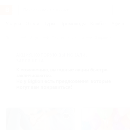
Услуги
Отели
Туры
Промокоды
Кэшбэк
Афиша 
Главная
Услуги
Товары по купонам
Здоровье
АКЦИЯ, КОТОРУЮ ВЫ ИСКАЛИ,
ЗАВЕРШЕНА.
К сожалению, выгодные акции быстро
заканчиваются.
Но у Biglion есть предложения, которые
могут вам понравиться!