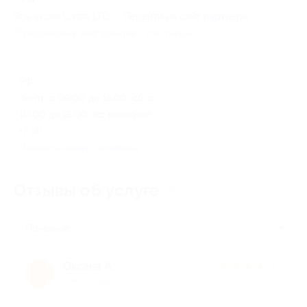
Все акции
Lonza LTD
Перейти на сайт партнера
Юридическая информация о партнёре
РФ
пн-пт: с 09:00 до 18:00, сб: с
10:00 до 15:00, вс: выходной
+7 (812) 989-21-66
Показать номер телефона
Отзывы об услуге
6
Полезные
Оксана А.
★
★
★
★
★
О
8 лет назад