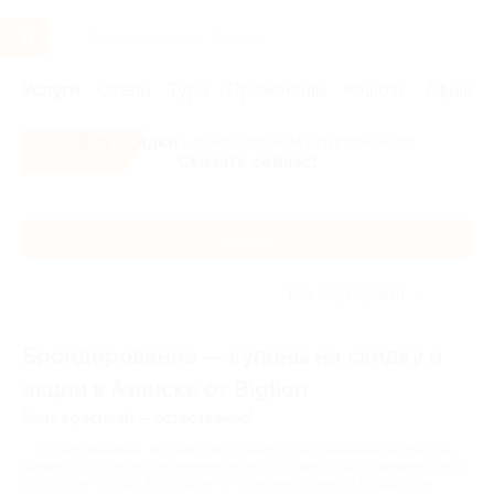
Услуги
Отели
Туры
Промокоды
Кэшбэк
Афиша 
Все скидки
- в мобильном приложении!
Скачать сейчас!
Каталог
Без сортировки
Брондирование — купоны на скидку и
акции в Ачинске от Biglion
Быть красивой — естественно!
Прошли времена, когда модой правили обесцвеченные в один тон
локоны. Спрос на естественную красоту дошел и до парикмахерского
искусства, больше всего ценятся сложные прически с эффектом