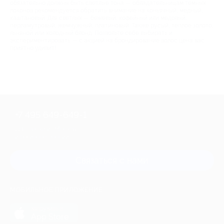
обязательно должны быть светлые тона — обладательницам темных
локонов рекомендуется обратить внимание на коньячный, медный,
каштановый. Для светлых — бежевый, кофейный или медовый,
перламутровый, жемчужный, платиновый. Также русый, теплое золото,
льняной или холодный блонд. Позвольте себе выбирать и
экспериментировать — с акцией на брондирование волос цена вас
приятно удивит!
+7 495 649-649-1
Для звонка из Москвы
и регионов России
Связаться с нами
МОБИЛЬНОЕ ПРИЛОЖЕНИЕ
загрузить в
App Store