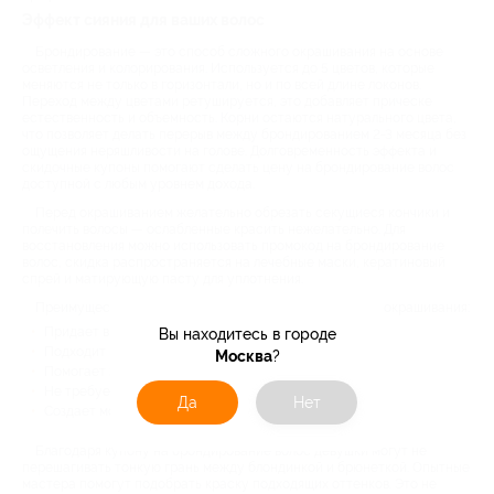
Эффект сияния для ваших волос
Брондирование — это способ сложного окрашивания на основе
осветления и колорирования. Используется до 5 цветов, которые
меняются не только в горизонтали, но и по всей длине локонов.
Переход между цветами ретушируется, это добавляет прическе
естественность и объемность. Корни остаются натурального цвета,
что позволяет делать перерыв между брондированием 2-3 месяца без
ощущения неряшливости на голове. Долговременность эффекта и
скидочные купоны помогают сделать цену на брондирование волос
доступной с любым уровнем дохода.
Перед окрашиванием желательно обрезать секущиеся кончики и
полечить волосы — ослабленные красить нежелательно. Для
восстановления можно использовать промокод на брондирование
волос, скидка распространяется на лечебные маски, кератиновый
спрей и матирующую пасту для уплотнения.
Преимущества брондирования перед другими видами окрашивания:
Придает визуальный объем тонким волосам;
Вы находитесь в городе
Подходит к любому цветотипу внешности;
Москва
?
Помогает замаскировать седину;
Не требуется частое подкрашивание;
Да
Нет
Создает модный эффект натуральности.
Благодаря купону на брондирование волос девушки могут не
перешагивать тонкую грань между блондинкой и брюнеткой. Опытные
мастера помогут подобрать краску подходящих оттенков. Это не