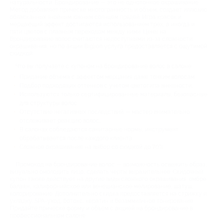
натуральности. Брондирование — это не однотонное окрашивание.
Метод добавляет прическе многогранность и объем, создает иллюзию
обласканных знойным южным солнцем прядей. Игра красок и
мерцающий эффект достигаются использованием трех, а иногда и
пяти цветов с плавным переходом между ними. Цены на
брондирование волос считаются недоступными из-за сложности
окрашивания, но по акции Biglion услуга предоставляется с ощутимой
скидкой.
Что вы получаете с купоном на брондирование волос в салоне:
Придание объема с эффектом мерцания даже тонким волосам;
Подбор подходящих оттенков с учетом цветотипа внешности;
Используются только сертифицированные материалы, безопасные
для структуры волос;
Отсутствие негативных последствий — мастер внимательно
отслеживает реакцию волос;
В салонах соблюдаются санитарные нормы, инструмент
обрабатывается после каждого клиента;
Сложное окрашивание на выбор со скидкой до 70%.
Промокод на брондирование волос — возможность освежить образ,
визуально омолодить лицо, сделать черты выразительнее. Скидочный
купон также действует на другие виды сложного окрашивания: омбре,
балаяж, калифорнийское или венецианское мелирование, шатуш,
колорирование. Дополнительно скидка предоставляется на стрижку и
укладку, SPA-уход, ботокс, кератин и безаммиачное тонирование.
Придайте прическе форму и объем с акцией на брондирование в
профессиональном салоне.