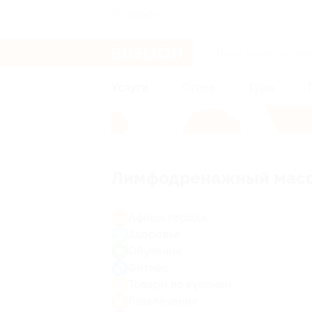
Ачинск
Услуги
Отели
Туры
Лимфодренажный мас
Афиша города
Здоровье
Обучение
Фитнес
Товары по купонам
Развлечения