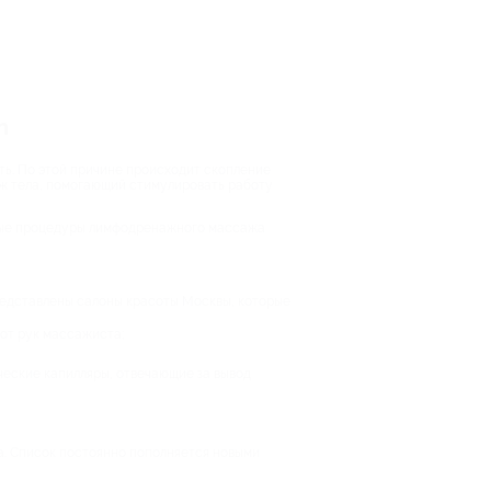
n
ть. По этой причине происходит скопление
ж тела, помогающий стимулировать работу
любые процедуры лимфодренажного массажа
представлены салоны красоты Москвы, которые
от рук массажиста;
еские капилляры, отвечающие за вывод
а. Список постоянно пополняется новыми