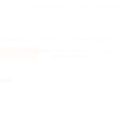
Для Вашего бизнеса
Блог
Франчайзинг
Воп
Промокоды
Кэшбэк
Афиша города
Все скидки
- в мобильном приложении!
Скачать сейчас!
саж