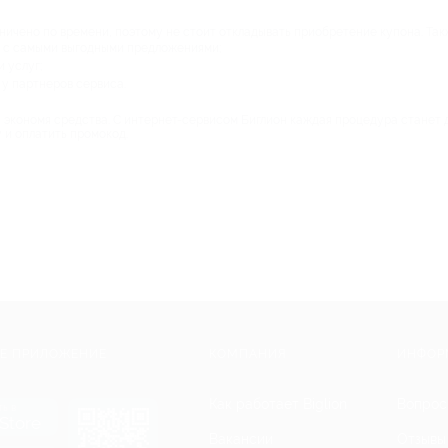
чено по времени, поэтому не стоит откладывать приобретение купона. Такж
 с самыми выгодными предложениями;
 услуг;
у партнеров сервиса.
я, экономя средства. С интернет-сервисом Биглион каждая процедура станет 
 и оплатить промокод.
Е ПРИЛОЖЕНИЕ
КОМПАНИЯ
ИНФОР
Как работает Biglion
Вопрос
ть в
Store
Вакансии
Отзывы