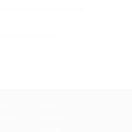
е интернет-ресурс Biglion предлагает клиентам:
доступной. Для этого достаточно
МАЦИЯ
ПАРТНЕРАМ
ы и ответы
Для Вашего бизнеса
Франчайзинг