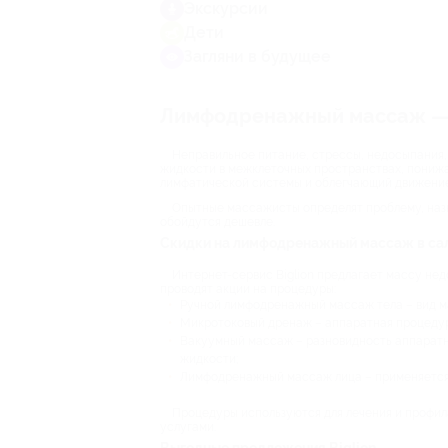
Экскурсии
Дети
Загляни в будущее
Лимфодренажный массаж — це
Неправильное питание, стрессы, недосыпания, 
жидкости в межклеточных пространствах, пониж
лимфатической системы и облегчающий движение
Опытные массажисты определят проблему, назна
обойдутся дешевле.
Скидки на лимфодренажный массаж в са
Интернет-сервис Biglion предлагает массу нед
проводят акции на процедуры:
Ручной лимфодренажный массаж тела – вид м
Микротоковый дренаж – аппаратная процедур
Вакуумный массаж – разновидность аппаратн
жидкости;
Лимфодренажный массаж лица – применяется в
Процедуры используются для лечения и профил
услугами.