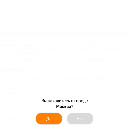
ны по акции с купоном в Ачинске от Biglio
гиподинамия приводят к тому, что лимфатические сосуды теряют эластичнос
ается иммунитет. Выход существует – записаться на лимфодренажный масса
 жидкости в организме.
чат курс лечения. Пусть вас не пугает цена услуг, с купоном от Biglion 
лонах Москвы
орогих услуг, среди которых легко выбрать самые выгодные по цене. Здесь 
ассажа использующий специальную методику и масла, усиливающие эффект 
а, направленная на разбивание жировых отложений и целлюлита;
ого метода, который с помощью специальных насадок стимулирует лимфатич
Вы находитесь в городе
Москва
?
 косметологии и помогает в борьбе с отечностью и дряблостью кожи.
Да
Нет
актики некоторых заболеваний, а также для поддержания красоты тела и лиц