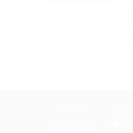
Выгодные предложения Biglion
Каждое акционное предложение в Москве ограни
Постоянно обновляющуюся партнерскую базу
Экономию от 10 до 90% от реальной стоимости
Отзывы клиентов на лимфодренажный массаж 
Заботу о здоровье нельзя откладывать на врем
зарегистрироваться на сайте, выбрать процедуру
+7 495 649-649-1
МОБИЛЬНО
Для звонка из Москвы
и регионов России
загрузи
App 
Связаться с нами