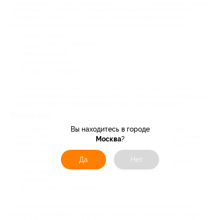
(окрашивание в блонд). Современные стилисты и парикмахеры развили
направление и предлагают своим клиентам более 10 вариантов
популярной процедуры. Сегодня у наших партнеров вы можете
заказать со скидкой мелирование самых разнообразных видов:
Балаяж и шатуш;
Брондирование и бэбилайтс;
Омбре и деграде;
Краунлайтс и роунз;
Дип-дай и сплэшлайтс.
Опытные мастера помогут подобрать для вас образ с учетом
состояния и базового цвета ваших волос. С Биглион быть красивой не
сложно – купоны на мелирование доступны всем желающим.
Лучшие скидки на мелирование!
Вы находитесь в городе
Стоимость услуг столичных стилистов всегда выше, чем в других
городах. Поэтому цены на мелирование в Москве многих отпугивают.
Москва
?
В Биглион решили эту проблему – с нашим купоном вам больше не
придется думать о том, как сэкономить:
Да
Нет
Скидки на мелирование в московских салонах достигают 80%;
Только проверенные и опытные мастера;
Огромный выбор парикмахерских услуг на акциях;
Отзывы реальных клиентов.
Столичным красавицам больше не нужно переживать за свой
кошелек. Мелирование по купону в Москве – это шикарный способ