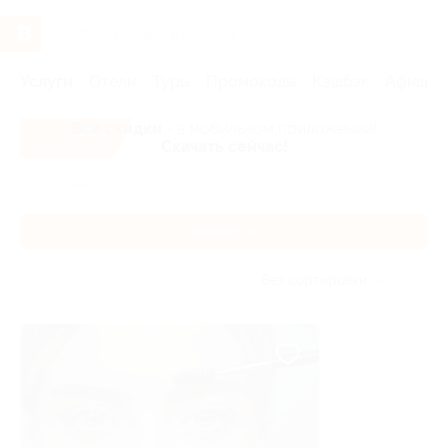
Услуги
Отели
Туры
Промокоды
Кэшбэк
Афиша 
Все скидки
- в мобильном приложении!
Скачать сейчас!
Главная
Услуги
Каталог
Без сортировки