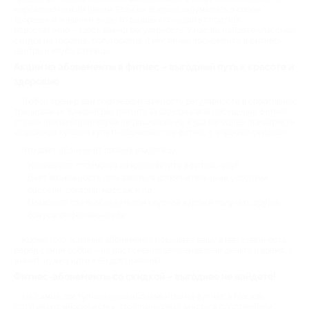
нереально низким ценам. Если вы всерьез задумались о своем
здоровье и внешнем виде, то разовых походов в спортзал
недостаточно – здесь важна регулярность. У нас вы найдете классные
скидки на годовые, полугодовые и месячные абонементы в фитнес-
центры и клубы столицы.
Акции на абонементы в фитнес – выгодный путь к красоте и
здоровью
Любой тренер вам подтвердит важность регулярности в спортивных
тренировках. Каждый раз платить за одноразовое посещение фитнес-
студии или шейпинг-клуба не рационально. Куда выгоднее приобрести
акционный купон и купить абонемент на фитнес с хорошей скидкой.
Что дает абонемент своему владельцу:
Удешевляет стоимость каждого визита в фитнес-клуб;
Дает возможность пользоваться дополнительными услугами:
бассейн, солярий, массаж и пр.;
Позволяет стать обладателем клубной карты и получать другие
бонусы от фитнес-клуба.
Кроме того, наличие абонемента повышает вашу ответственность
перед самим собой – на достижение цели выделены деньги и время, а
значит, нужно идти к ее достижению.
Фитнес-абонементы со скидкой – выгоднее не найдете!
Не самые доступные цены абонементов на фитнес в Москве
отпугивают многих из тех, кто планировал заняться собственным