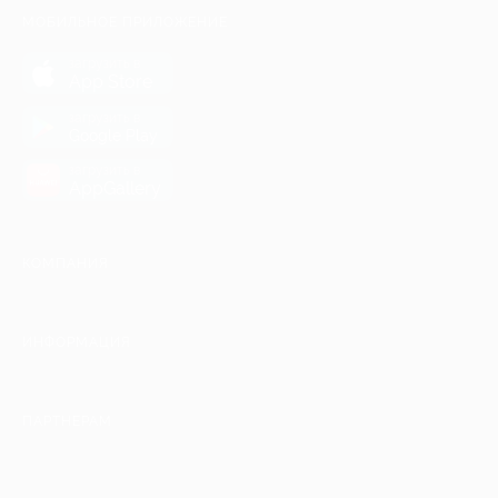
МОБИЛЬНОЕ ПРИЛОЖЕНИЕ
загрузить в
App Store
загрузить в
Google Play
загрузить в
AppGallery
КОМПАНИЯ
ИНФОРМАЦИЯ
ПАРТНЕРАМ