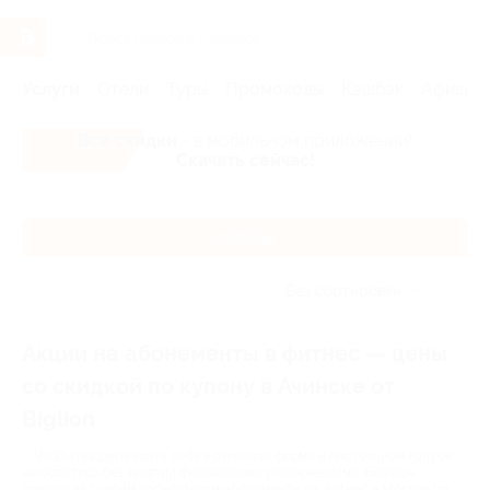
Услуги
Отели
Туры
Промокоды
Кэшбэк
Афиша 
Все скидки
- в мобильном приложении!
Скачать сейчас!
Каталог
Без сортировки
Акции на абонементы в фитнес — цены
со скидкой по купону в Ачинске от
Biglion
Чтобы поддерживать себя в отличной форме и постоянном тонусе,
не обойтись без занятий физическими упражнениями. Биглион
предлагает своим посетителям абонементы на фитнес в Москве по