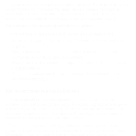
Кухни есть в отелях с разными наборами услуг. Вы можете питаться
самостоятельно либо выбрать, например, включенный завтрак, а
остальное готовить. А чтобы проживание в таких местах стало
доступным, компания Биглион предлагает вам хорошие скидки.
Гостиницы с кухней по приемлемым ценам
Хотите готовить в номере – выбирайте из наших вариантов:
Отели с кухнями за полцены по всей России – путешествуйте по
стране;
Предложения по проживанию на любой кошелек: от недорогих
хостелов с кухнями до люксовых отелей;
Недорогие отели с кухнями на море – например, в Сочи – и отдых,
и оздоровление.
Скидки на проживание в загородных усадьбах с кухней – для
любителей природы.
Как поучаствовать в акции Биглион
У нас широкий выбор предложений по проживанию в отелях с
кухнями: хоть в Москве, хоть в Крыму. Их можно сортировать по цене
или по скидке, выбирать по карте. Внимательно читайте акционные
условия: что включено, а что отдельно. Также обратите внимание на
количество ночей и доступные типы номеров.
Покупка скидочного промокода займет пару минут. А если вы
зарегистрируетесь, то в будущем получить скидку будет еще проще.
Ненужный промокод можно сдать, если он не просрочен. Срок