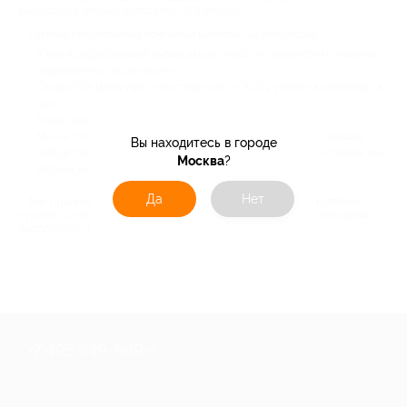
реализации обычно составляет 2-3 месяца.
Почему предложения компании Биглион так популярны:
У нас всегда большой выбор акций: чтобы не пропустить новинки,
подпишитесь на рассылку;
Скидки 50! Цены при этом стартуют от 300 рублей на человека за
ночь;
Наши партнеры – проверенные и порядочные фирмы;
Мы на стороне покупателя – ответим на любой вопрос, решим
Вы находитесь в городе
любую проблему. Если обслуживание было объективно плохим, мы
Москва
?
вернем деньги.
Да
Нет
Мы гарантируем – вы останетесь довольны выбранным отелем с
кухней! Сотни людей уже воспользовалось нашими предложениями,
попробуйте и вы!
+7 495 649-649-1
Для звонка из Москвы
и регионов России