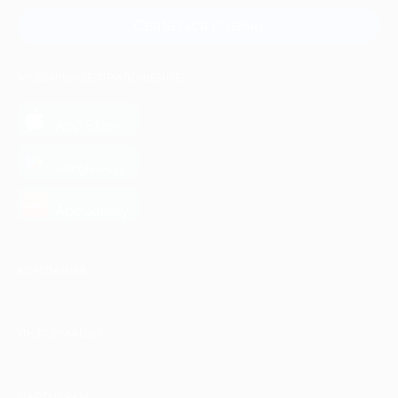
Связаться с нами
МОБИЛЬНОЕ ПРИЛОЖЕНИЕ
загрузить в
App Store
загрузить в
Google Play
загрузить в
AppGallery
КОМПАНИЯ
ИНФОРМАЦИЯ
ПАРТНЕРАМ