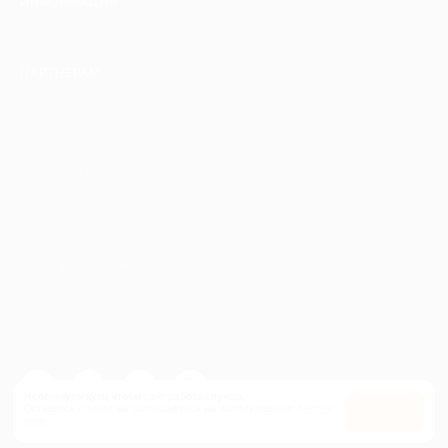
ИНФОРМАЦИЯ
ПАРТНЕРАМ
© 2010-2026 BIGLION
Обработка персональных данных
Пользовательское соглашение
Публичная оферта
Гарантия, поддержка
24 часа и возврат средств
Перейти на полную версию сайта
Используем куки, чтобы сайт работал лучше.
Оставаясь с нами, вы соглашаетесь на использование
файлов
Оk
куки.