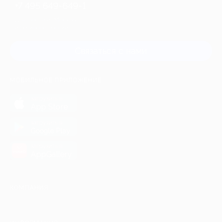
+7 495 649-649-1
Для звонка из Москвы
и регионов России
Связаться с нами
МОБИЛЬНОЕ ПРИЛОЖЕНИЕ
загрузить в
App Store
загрузить в
Google Play
загрузить в
AppGallery
КОМПАНИЯ