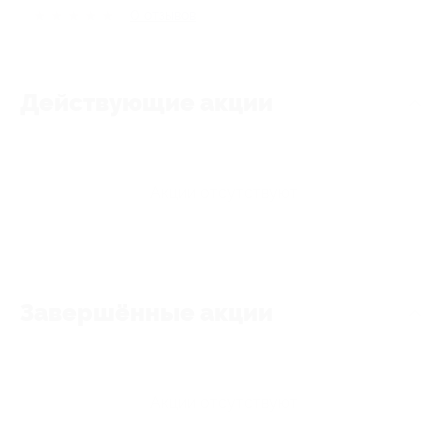
★
★
★
★
★
0
отзывов
Действующие акции
Акции отсутствуют
Завершённые акции
Акции отсутствуют