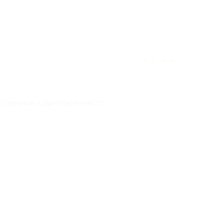
★
★
★
★
★
 Отличное и приятное место
ек считает отзыв полезным