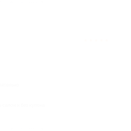
ек считает отзыв полезным
★
★
★
★
★
оятельно
 салон и без купона
ек считает отзыв полезным