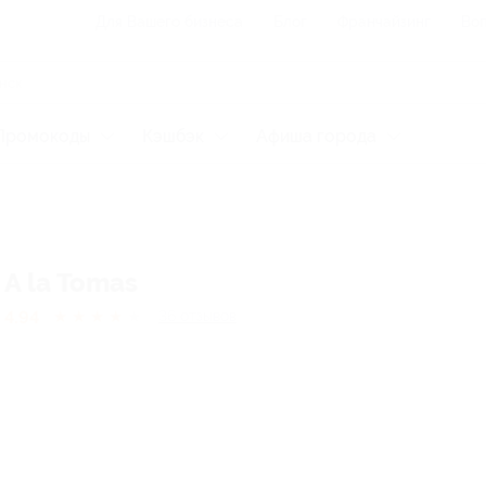
Для Вашего бизнеса
Блог
Франчайзинг
Воп
Промокоды
Кэшбэк
Афиша города
A la Tomas
4.94
★
★
★
★
★
36
отзывов