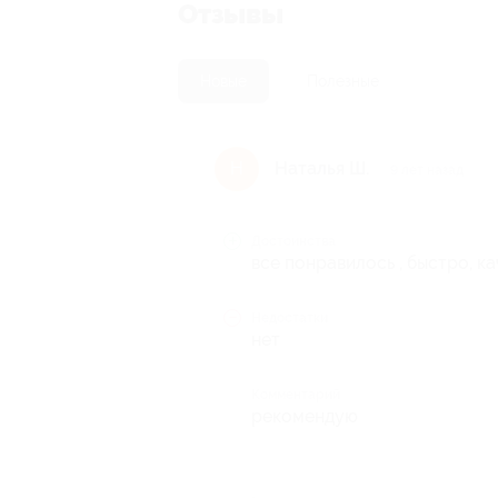
Отзывы
Новые
Полезные
Наталья Ш.
Н
9 лет назад
Достоинства
все понравилось , быстро, к
Недостатки
нет
Комментарий
рекомендую