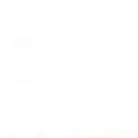
–72%
р
Наращивание, ламинирование ресниц,
коррекция бровей в студии A La Tomas
Октябрьское Поле
о 12
Куплено 28
от 196 руб.