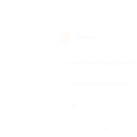
Юлиана С.
Ю
9 лет назад
Достоинства
Очень приветливые девочки.
Недостатки
Неудобное расположение
Комментарий
нет
1 челов
1