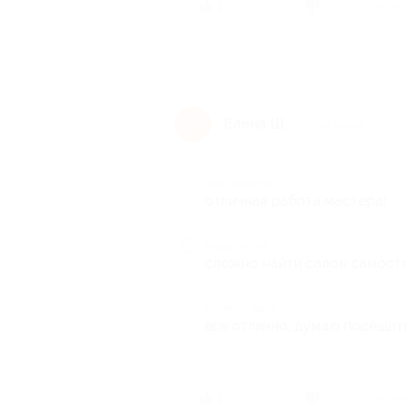
1 челов
1
Елена Ш.
Е
9 лет назад
Достоинства
отличная работа мастера!
Недостатки
сложно найти салон самост
Комментарий
все отлично, думаю посещать
1 челов
1