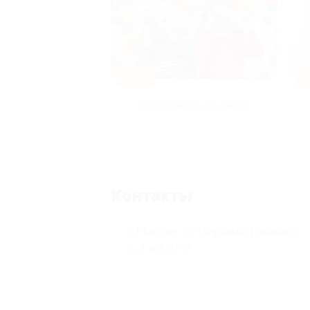
-50%
-
р и педикюр
Развлечения для детей
Контакты
г. Москва, ул. Маршала Рыбалко,
д. 2, к.3, эт. 2