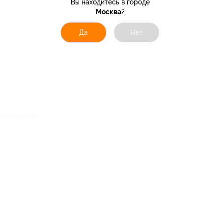
Вы находитесь в городе
Москва
?
Да
Нет
★
★
★
★
★
ачественно