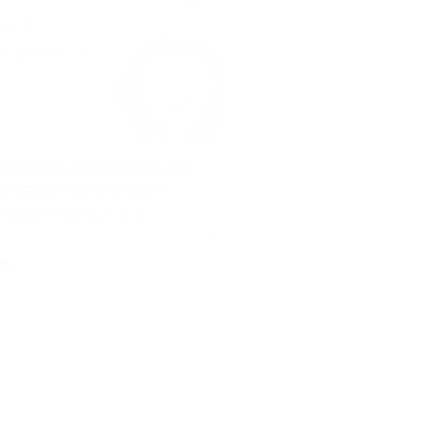
втомобиля с предпродажной
 в автоцентре «Анталия»
тепана Разина ул, д. 2
Куплено 13
б.