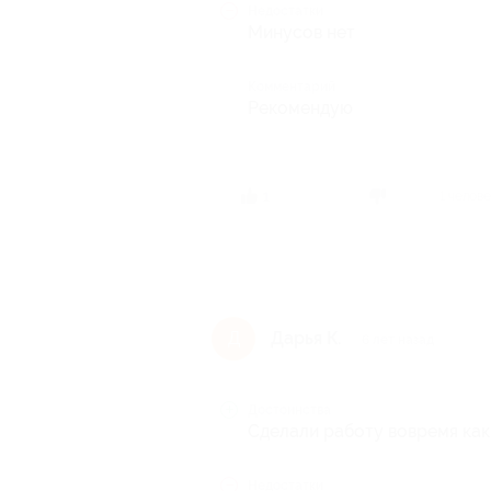
Недостатки
Минусов нет
Комментарий
Рекомендую
1 челов
1
Дарья К.
Д
6 лет назад
Достоинства
Сделали работу вовремя как
Недостатки