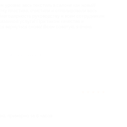
 уровне, весь текстиль в салоне как новый!
тку пластика, очистили и отполировали весь
благодарность руководству и всем сотрудникам
азанной услуги! При таком качестве и
я вернуться снова! Всем советую, я очень
ек считает отзыв полезным
★
★
★
★
★
но, примерно за 6 часов