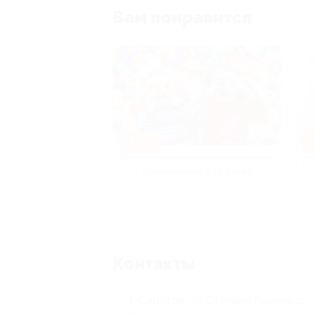
Вам понравится
-50%
-
р и педикюр
Развлечения для детей
Контакты
г. Саратов, ул. Степана Разина, д.