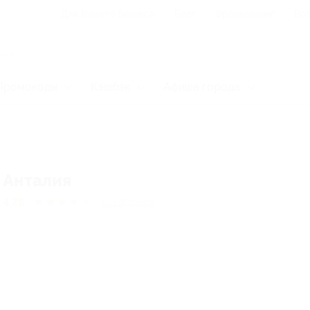
Для Вашего бизнеса
Блог
Франчайзинг
Воп
Промокоды
Кэшбэк
Афиша города
Анталия
4.78
★
★
★
★
★
110
отзывов