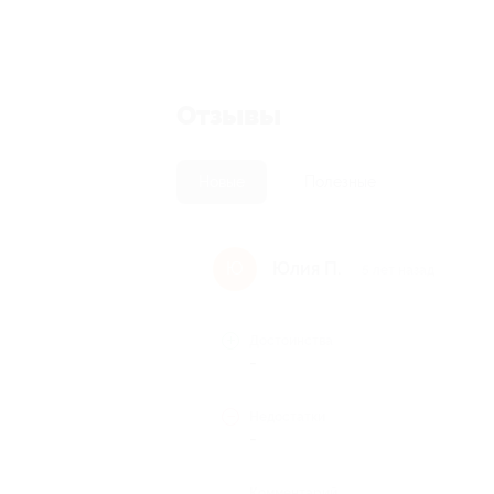
Отзывы
Новые
Полезные
Юлия П.
Ю
5 лет назад
Достоинства
-
Недостатки
-
Комментарий