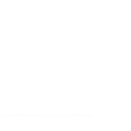
ек считает отзыв полезным
★
★
★
★
★
 и договаривались, результатом доволен)