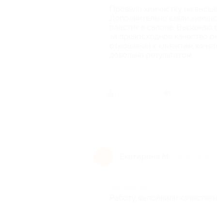
Провели химчистку на высшем
Дополнительно взяли химчис
пластик в салоне. Выражаю 
за превосходное качество ок
отношении к клиентам хочетс
довольна результатом.
1 челов
1
Екатерина М.
Е
6 лет назад
Достоинства
Работу выполнили качествен