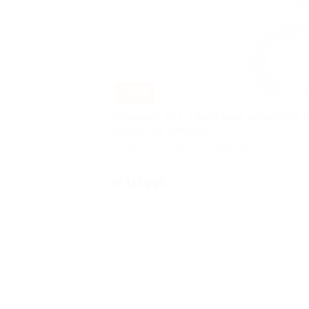
–58%
Абонемент на 1, 3 или 5 моек автомобиля о
автоцентра «Анталия»
г. Саратов, Степана Разина ул, д. 2
Куплено
от 151 руб.