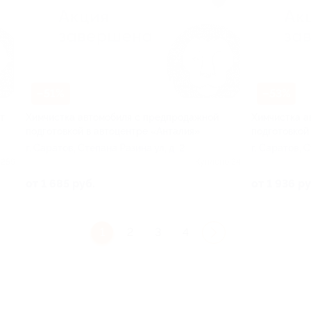
–51%
–53%
т
Химчистка автомобиля с предпродажной
Химчистка а
подготовкой в автоцентре «Анталия»
подготовкой
г. Саратов, Степана Разина ул, д. 2
г. Саратов, С
 259
Куплено 34
от 1 685 руб.
от 1 936 ру
1
2
3
4