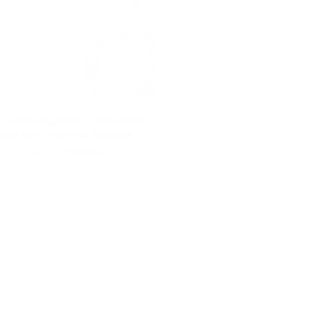
 и SPA-педикюр с покрытием
алоне красоты Анны Федоров
сарск, 10-й Пятилетки
Куплено 90
.