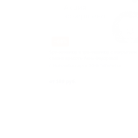
–68%
Spa-маникюр и spa-педикюр с покрытием 
салоне красоты Анны Федоровой
г. Новочебоксарск, 10-й Пятилетки
ул, д. 37
Купле
от 169 руб.