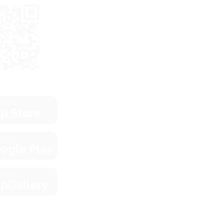
зить в
p Store
зить в
ogle Play
зить в
pGallery