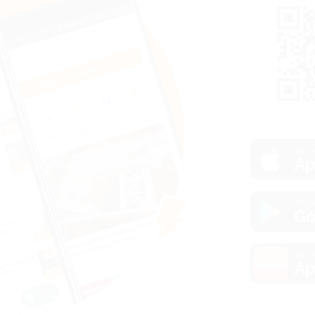
загру
Ap
загру
Go
загру
Ap