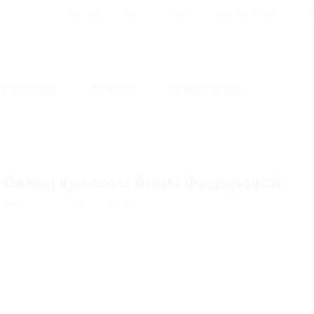
Для Вашего бизнеса
Блог
Франчайзинг
Воп
Промокоды
Кэшбэк
Афиша города
Cалон красоты Анны Федоровой
4.8
★
★
★
★
★
7
отзывов