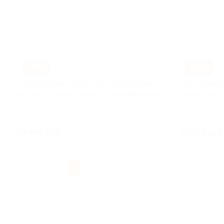
–70%
–68%
в
Наращивание ресниц или наращивание
SPA-маникюр
ногтей от салона красоты Анны Федоровой
Shellac в с
г. Новочебоксарск, 10-й Пятилетки
г. Новочебок
ул, д. 37
ул, д. 37
но 1
Куплено 2
от 450 руб.
от 169 руб
1
2
3
4