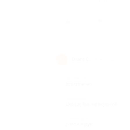
Был ли 
Ольга С.
О
9 лет назад
Достоинства
все отлично
Недостатки
Цезарь был не вкусный)
Комментарий
рекомендую