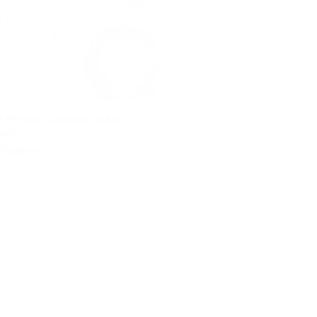
в боулинг в ночном клубе
олл»
Ленина пр-т, д. 46
Куплено 114
.