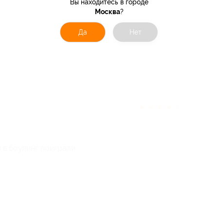
Вы находитесь в городе
Москва
?
Да
Нет
★
★
★
★
★
и в боулинг поиграли