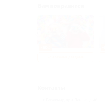
Вам понравится
-50%
-
р и педикюр
Развлечения для детей
Контакты
г. Владимир, пр-т Ленина, д. 46