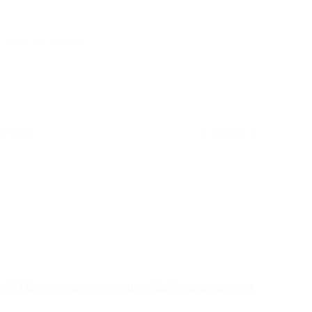
отзыв полезен для вас?
★
★
★
★
★
лет назад
ая!!! Обслуживание хорошее.Удобные диванчики.