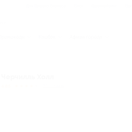
Для Вашего бизнеса
Блог
Франчайзинг
Воп
Промокоды
Кэшбэк
Афиша города
Черчилль Холл
4.85
★
★
★
★
★
75
отзывов