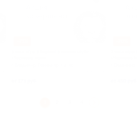
–71%
–70%
3 часа игры в боулинг в ночном клубе
3 часа игры 
«Черчилль Холл»
«Черчилль Х
г. Владимир, Ленина пр-т, д. 46
г. Владимир, 
 148
Куплено 136
от 173 руб.
от 450 руб
1
2
3
4