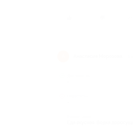
Был ли 
Анастасия Морозова
А
9 
Достоинства
-
Недостатки
-
Комментарий
Еда вкусная. Водка дорогущ