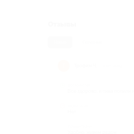
Отзывы
Новые
Полезные
Трофим Ч.
Т
9 лет назад
Достоинства
Все здорово, и пива попили 
Недостатки
Нет
Комментарий
Удобно, живем рядом.