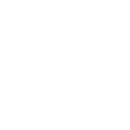
отзыв полезен для вас?
★
★
★
★
★