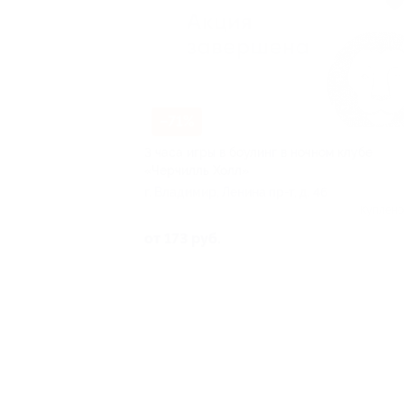
–71%
3 часа игры в боулинг в ночном клубе
«Черчилль Холл»
г. Владимир, Ленина пр-т, д. 46
Куплено
от 173 руб.