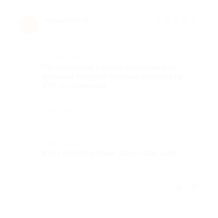
нематуло н.
★
★
★
★
★
н
1 год назад
Достоинства
Приняли меня раньше назначенного
времени. На руки получил результаты
УЗИ со снимками.
Недостатки
-
Комментарий
Врач компетентный. Дело своё знает.
Отзыв полезен?