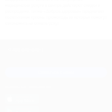
медицинские услуги в центре действуют скидки и
распродажи, также «Доброе здоровье» предлагает
посетителям купоны, промокоды из которых помогут
сэкономить на оплате услуг.
+7 495 649-649-1
Для звонка из Москвы
и регионов России
Связаться с нами
МОБИЛЬНОЕ ПРИЛОЖЕНИЕ
загрузить в
App Store
загрузить в