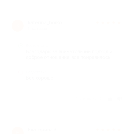
katerina_boiko
★
★
★
★
★
k
1 год назад
Достоинства
Благодарю за внимательный подход и
доброе отношение, все понравилось
Недостатки
Все хорошо
Отзыв полезен?
Екатерина З.
★
★
★
★
★
Е