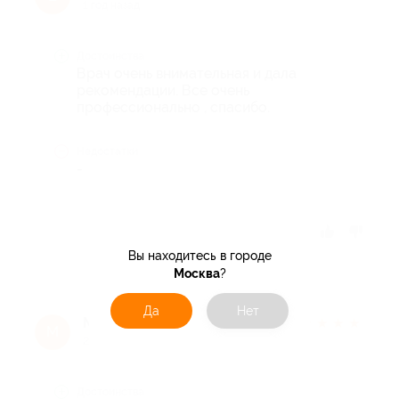
1 год назад
Достоинства
Врач очень внимательная и дала
рекомендации. Все очень
профессионально , спасибо.
Недостатки
-
Отзыв полезен?
Вы находитесь в городе
Москва
?
Да
Нет
Марина Ш.
★
★
★
★
★
М
2 года назад
Достоинства