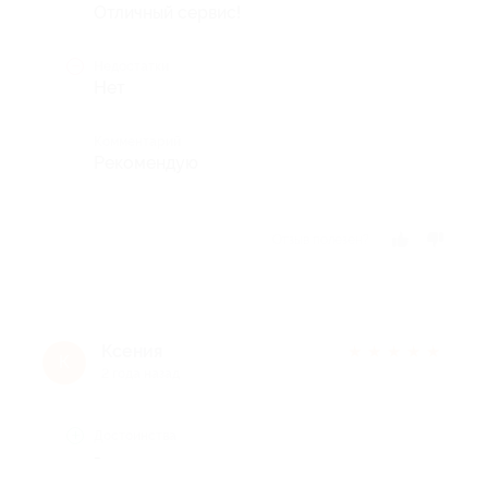
Отличный сервис!
Недостатки
Нет
Комментарий
Рекомендую
Отзыв полезен?
Ксения
★
★
★
★
★
К
2 года назад
Достоинства
-