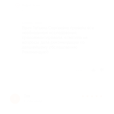
Недостатки
-
Комментарий
Врач Татьяна Сергеевна провела все
необходимые исследования,
прокомментировала, ответила на
вопросы, дала рекомендации по
дальнейшему обследованию.
Рекомендую!)
Отзыв полезен?
Тая
★
★
★
★
★
Т
2 года назад