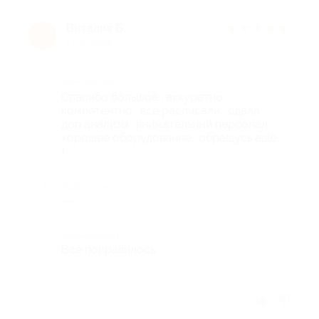
Виталия Б.
★
★
★
★
★
В
1 год назад
Достоинства
Спасибо большое , аккуратно ,
компетентно , все расписали , сдала
доп анализы , внимательный персонал ,
хорошее оборудование , обращусь ещё
)
Недостатки
---
Комментарий
Все понравилось
Отзыв полезен?