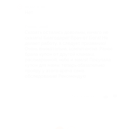
Недостатки
Нет
Комментарий
Сказать остались довольны, ничего не
сказать! Благодарю! Врач от Бога! Не
делает работу, а следует призванию!
Очень внимательна, компетентна. Ранее
брала купон от другой клиники,
распиаренной, небо и земля! Покупала
купон для мамы, теперь обязательно
пройду у этого врача сама
обследование! Рекомендую
Отзыв полезен?