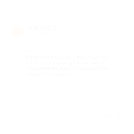
romkor2308
★
★
★
★
★
r
1 год назад
Достоинства
Пользуемся с женой уже 4 года. Всё
отлично. Один раз прошли похожее
обследование в другом медцентре и
горького пожалели.
Недостатки
-
Отзыв полезен?
1