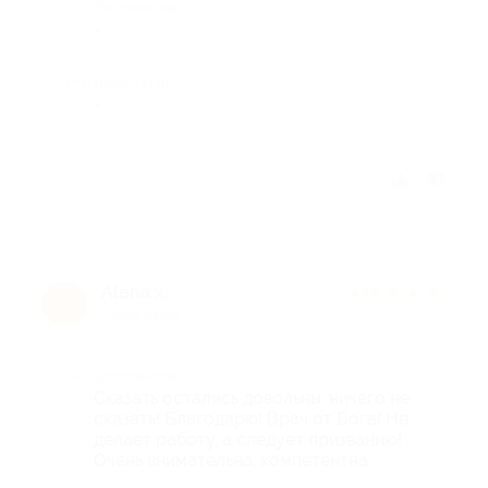
Достоинства
-
Недостатки
-
Отзыв полезен?
Alena x.
★
★
★
★
★
A
2 года назад
Достоинства
Сказать остались довольны, ничего не
сказать! Благодарю! Врач от Бога! Не
делает работу, а следует призванию!
Очень внимательна, компетентна.