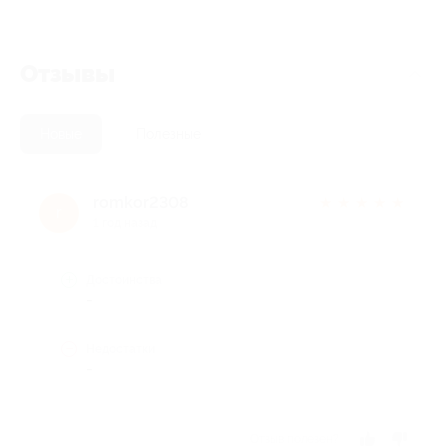
Отзывы
Новые
Полезные
romkor2308
★
★
★
★
★
r
1 год назад
Достоинства
-
Недостатки
-
Отзыв полезен?