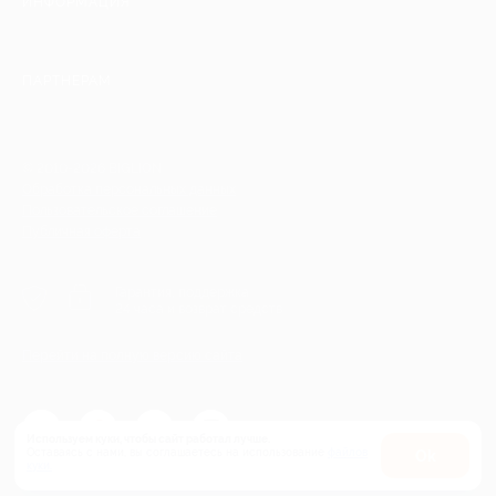
ИНФОРМАЦИЯ
ПАРТНЕРАМ
© 2010-2026 BIGLION
Обработка персональных данных
Пользовательское соглашение
Публичная оферта
Гарантия, поддержка
24 часа и возврат средств
Перейти на полную версию сайта
Используем куки, чтобы сайт работал лучше.
Оставаясь с нами, вы соглашаетесь на использование
файлов
Оk
куки.