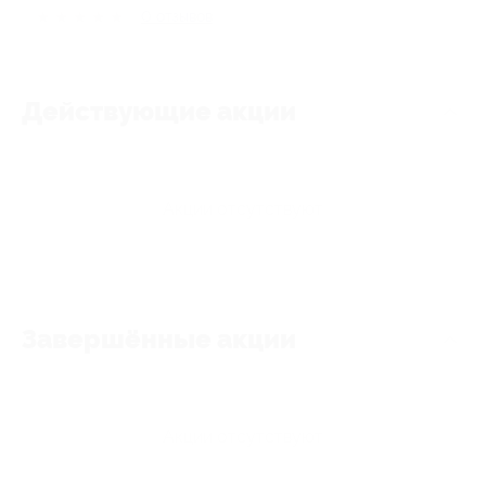
★
★
★
★
★
0
отзывов
Действующие акции
Акции отсутствуют
Завершённые акции
Акции отсутствуют