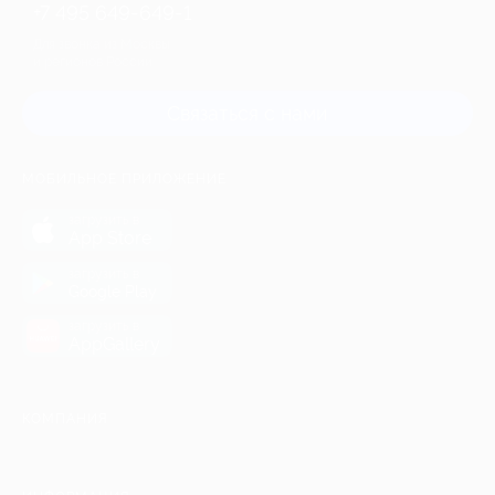
+7 495 649-649-1
Для звонка из Москвы
и регионов России
Связаться с нами
МОБИЛЬНОЕ ПРИЛОЖЕНИЕ
загрузить в
App Store
загрузить в
Google Play
загрузить в
AppGallery
КОМПАНИЯ