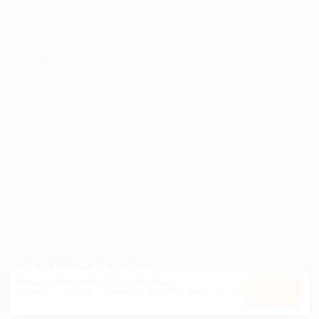
ИНФОРМАЦИЯ
ПАРТНЕРАМ
© 2010-2026 BIGLION
Обработка персональных данных
Пользовательское соглашение
Публичная оферта
Гарантия, поддержка
24 часа и возврат средств
Перейти на полную версию сайта
Используем куки, чтобы сайт работал лучше.
Оставаясь с нами, вы соглашаетесь на использование
файлов
Оk
куки.