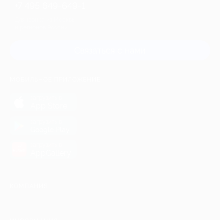
+7 495 649-649-1
Для звонка из Москвы
и регионов России
Связаться с нами
МОБИЛЬНОЕ ПРИЛОЖЕНИЕ
загрузить в
App Store
загрузить в
Google Play
загрузить в
AppGallery
КОМПАНИЯ