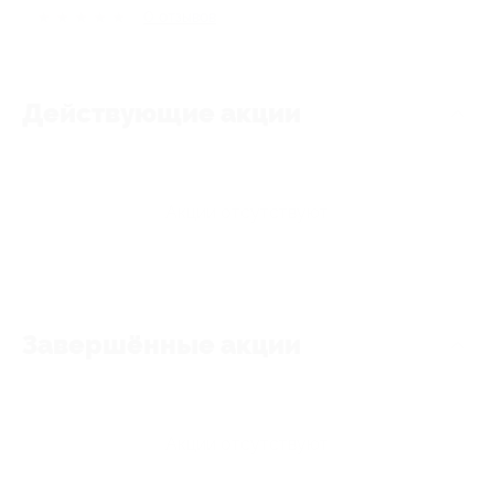
★
★
★
★
★
0
отзывов
Действующие акции
Акции отсутствуют
Завершённые акции
Акции отсутствуют