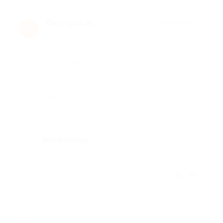
Виктория Ж.
★
★
★
★
★
В
11 лет назад
Достоинства
-
Недостатки
-
Комментарий
все отлично
Отзыв полезен?
4