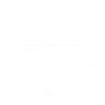
Достоинства
-
Недостатки
-
Комментарий
Хорошее обслуживание и душевный
персонал
Отзыв полезен?
10
1