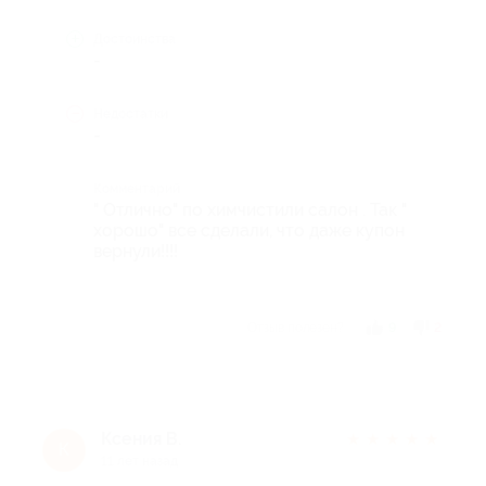
Достоинства
-
Недостатки
-
Комментарий
" Отлично" по химчистили салон . Так "
хорошо" все сделали, что даже купон
вернули!!!!
Отзыв полезен?
9
2
Ксения В.
★
★
★
★
★
К
11 лет назад