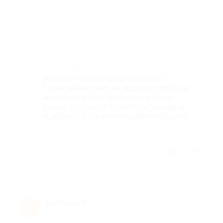
-
Недостатки
-
Комментарий
машину помыли просто супер!!!!
Единственно, они не выдувают воду из
щелей, капельки появляются когда
едешь, хотя если попросить, может и
выдувают. Есть комната для ожидания
Отзыв полезен?
1
3
Евгений Я.
★
★
★
★
★
Е
11 лет назад