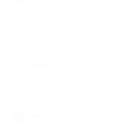
11 лет назад
Достоинства
-
Недостатки
-
Комментарий
отлично все
Отзыв полезен?
3
Сергей А.
★
★
★
★
★
С
11 лет назад