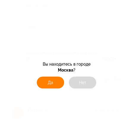
Достоинства
-
Недостатки
-
Комментарий
очень качественно помыли авто,
имеется комната отдыха с телевизором
Вы находитесь в городе
Москва
?
Отзыв полезен?
3
Да
Нет
Ирина Ч.
★
★
★
★
★
И
11 лет назад
Достоинства