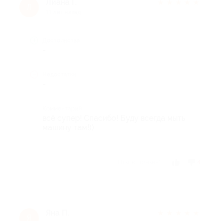
Лиана Г.
★
★
★
★
★
Л
11 лет назад
Достоинства
-
Недостатки
-
Комментарий
всё супер! Спасибо! Буду всегда мыть
машину там!))
Отзыв полезен?
4
Яна П.
★
★
★
★
★
Я