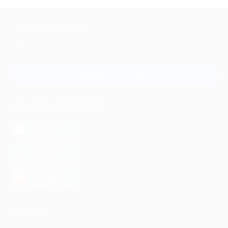
+7 495 649-649-1
Для звонка из Москвы
и регионов России
Связаться с нами
МОБИЛЬНОЕ ПРИЛОЖЕНИЕ
загрузить в
App Store
загрузить в
Google Play
загрузить в
AppGallery
КОМПАНИЯ