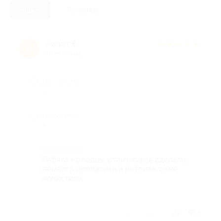
Новые
Полезные
Лилит Е.
★
★
★
★
★
Л
10 лет назад
Достоинства
-
Недостатки
-
Комментарий
Ребята молодцы, отлично все сделали,
немного доплатили и потолок тоже
почистили.
Отзыв полезен?
2