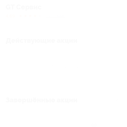
GT Сервис
4.69
★
★
★
★
★
32
отзывa
Действующие акции
Акции отсутствуют
Завершённые акции