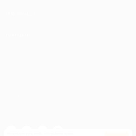
ИНФОРМАЦИЯ
ПАРТНЕРАМ
© 2010-2026 BIGLION
Обработка персональных данных
Пользовательское соглашение
Публичная оферта
Гарантия, поддержка
24 часа и возврат средств
Перейти на полную версию сайта
Используем куки, чтобы сайт работал лучше.