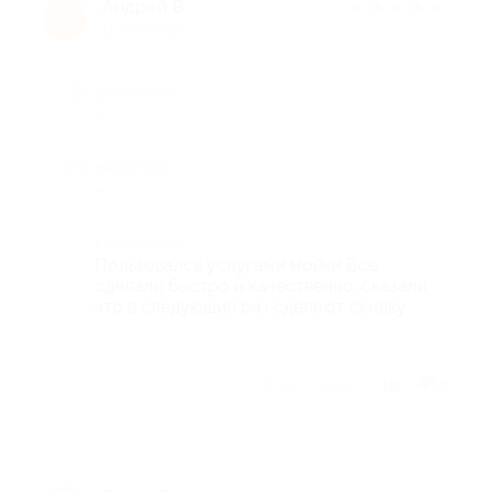
Андрей В.
★
★
★
★
★
А
11 лет назад
Достоинства
-
Недостатки
-
Комментарий
Пользовался услугами мойки Всё
сделали быстро и качественно, сказали
что в следующий раз сделают скидку
Отзыв полезен?
5