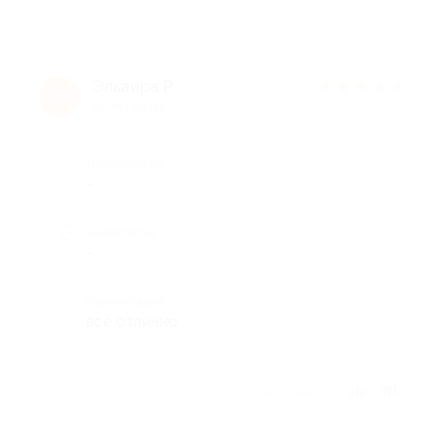
Эльвира Р.
★
★
★
★
★
Э
10 лет назад
Достоинства
-
Недостатки
-
Комментарий
всё отлично
Отзыв полезен?
1