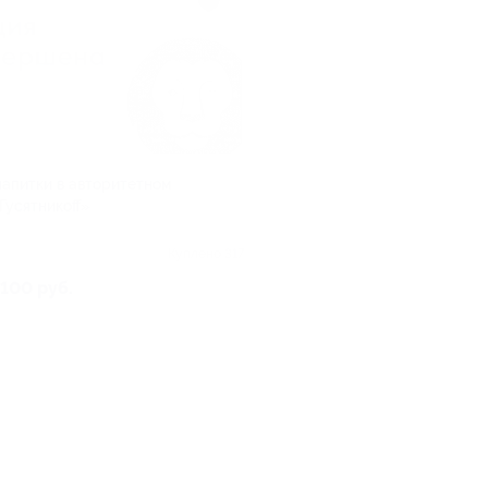
напитки в авторитетном
Гусятникоff»
я
Куплено 317
100 руб.