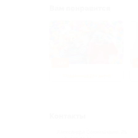
Вам понравится
-50%
-
р и педикюр
Развлечения для детей
Контакты
Александра Солженицына, 2а