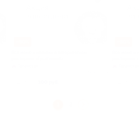
–50%
–50%
Всё меню и напитки в авторитетном
Всё меню и 
ресторане «Гусятникоff»
ресторане «
Таганская
Таганска
 325
Куплено 39
100 руб.
скидка 50% за
скидка 50% за
1
2