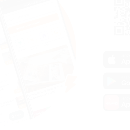
загру
Ap
загру
Go
загру
Ap