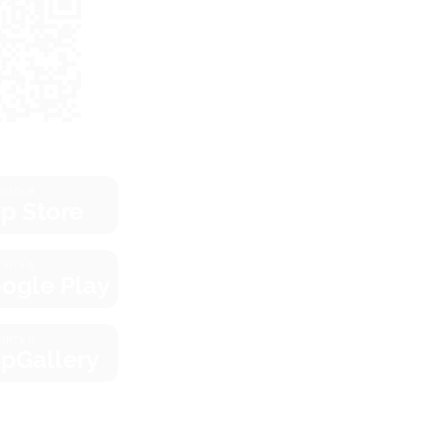
зить в
p Store
зить в
ogle Play
зить в
pGallery