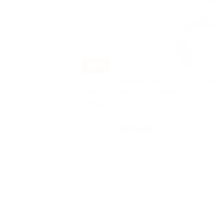
–50%
Всё меню и напитки в ресторане русской
кухни «Гусятникоff» за полцены
Марксистская
Куплено
100 руб.
скидка 50% за