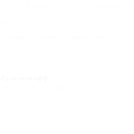
Для Вашего бизнеса
Блог
Франчайзинг
Воп
Промокоды
Кэшбэк
Афиша города
Гусятникофф
3.93
★
★
★
★
★
15
отзывов