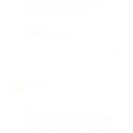
маникюр и педикюр, но за такую
стоимость меня все устроило и это
лишь маленький недостаток
Комментарий
В салоне чисто и уютно
Отзыв полезен?
Юлия В.
★
★
★
★
★
Ю
8 лет назад
Достоинства
1. Мастер-мужчина - кто бы что не
говорил, но мужчины-парикмахеры все
таки лучше, хотя бы в плане отношения -
аккуратно, бережно помыли голову