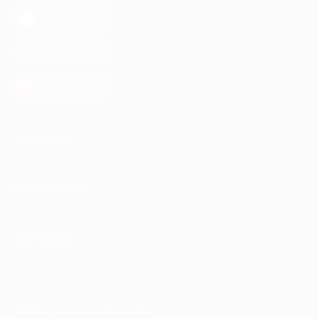
загрузить в
App Store
загрузить в
Google Play
загрузить в
AppGallery
КОМПАНИЯ
ИНФОРМАЦИЯ
ПАРТНЕРАМ
© 2010-2026 BIGLION
Обработка персональных данных