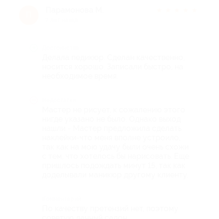
Парамонова М.
★
★
★
★
★
П
7 лет назад
Достоинства
Делала педикюр. Сделан качественно,
носится хорошо. Записали быстро, на
необходимое время.
Недостатки
Мастер не рисует, к сожалению этого
нигде указано не было. Однако выход
нашли - Мастер предложила сделать
наклейки-что меня вполне устроило,
так как на мою удачу были очень схожи
с тем, что хотелось бы нарисовать. Еще
пришлось подождать минут 15, так как
доделывали маникюр другому клиенту.
Комментарий
По качеству претензий нет, поэтому
советую данный салон.