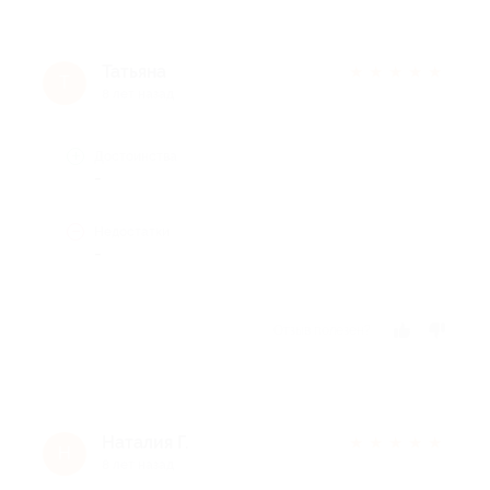
Татьяна
★
★
★
★
★
Т
8 лет назад
Достоинства
-
Недостатки
-
Отзыв полезен?
Наталия Г.
★
★
★
★
★
Н
8 лет назад