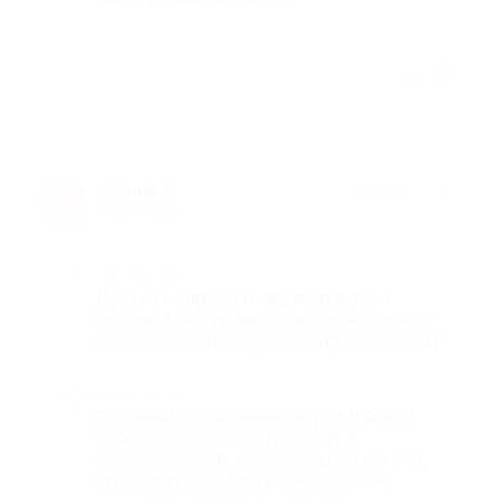
Отзыв полезен?
Алина Т.
★
★
★
★
★
А
8 лет назад
Достоинства
Делала маникюр и педикюр в этом
салоне. Мастер выполнил свою работу
качественно и аккуратно, претензий нет
Недостатки
Сложный дизайн ненарисуют Я брала
SPA маникюр и SPA педекюр, в
описании очень ярко описывается эти
процедуры, по факту был обычный