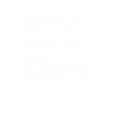
7 лет назад
Достоинства
Маникюр был сделан аккуратно. У
мастера очень мягкие руки.
Недостатки
Массаж рук мне не сделали
Комментарий
Гель-лак наносила впервые, надеюсь,
будет носиться долго. Мастер мне
понравилась. В салоне не плохо бы
провести уборку.
Отзыв полезен?