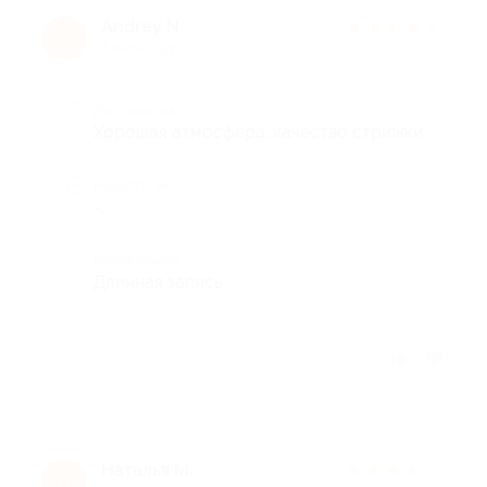
Andrey N.
★
★
★
★
★
A
7 лет назад
Достоинства
Хорошая атмосфера, качество стрижки.
Недостатки
-
Комментарий
Длинная запись
Отзыв полезен?
Наталья М.
★
★
★
★
★
Н