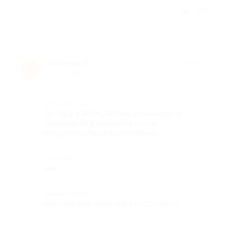
Отзыв полезен?
1
Наталия Л.
★
★
★
★
★
Н
8 лет назад
Достоинства
Делала в этом салоне и маникюр и
педикюр.Все нравится.очень
аккуратно,профессионально
Недостатки
нет
Комментарий
обязательно вернусь в этот салон