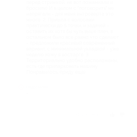
перед стрижкой, не вот пожамкали и
бросили) И в целом с "поговорить" не
напрягали - для меня интроверта это
много. 2. Пришла с волосами
практически до 5 точки, и задачей -
оставить их хотя бы чуть выше плеч, в
остальном было все равно что сделают
- предложили красивый современный
вариант, с минимальной укладкой - уже
неделю хожу в восторге. 3.
Территориально удобно расположены,
есть где припарковать машину.
Понравилось, приду еще)
Недостатки
-
Отзыв полезен?