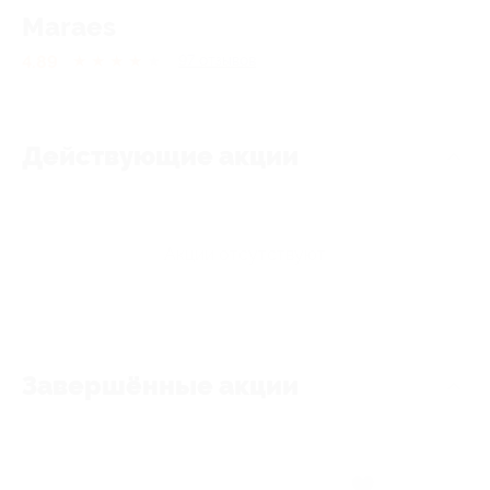
Maraes
4.89
★
★
★
★
★
97
отзывов
Действующие акции
Акции отсутствуют
Завершённые акции