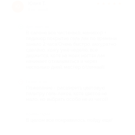
Юлия Т.
★
★
★
★
★
Ю
8 лет назад
Достоинства
В салоне все чистенько, маникюр +
педикюр покрытие гель лак по времени
заняло 2 часа!Очень быстро, аккуратно
сделано, хожу уже неделю, все
держится, хотя на моих ногтях лак
начинает откалываться и через
несколько дней, мастер отличный!
Недостатки
Пожелание - расширить цветовую
палитру гель-лаков, хотя цветов не
мало, но выбрать особо не из чего))
Комментарий
В целом все понравилось, пойду еще!