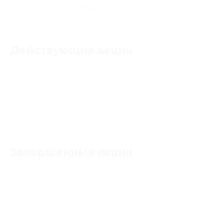
★
★
★
★
★
0
отзывов
Действующие акции
Акции отсутствуют
Завершённые акции
Акции отсутствуют