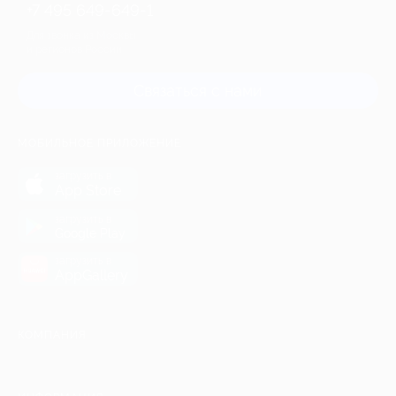
+7 495 649-649-1
Для звонка из Москвы
и регионов России
Связаться с нами
МОБИЛЬНОЕ ПРИЛОЖЕНИЕ
загрузить в
App Store
загрузить в
Google Play
загрузить в
AppGallery
КОМПАНИЯ