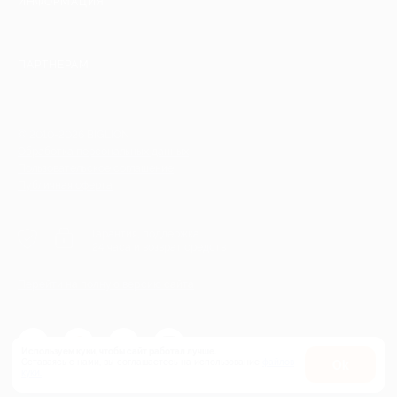
ИНФОРМАЦИЯ
ПАРТНЕРАМ
© 2010-2026 BIGLION
Обработка персональных данных
Пользовательское соглашение
Публичная оферта
Гарантия, поддержка
24 часа и возврат средств
Перейти на полную версию сайта
Используем куки, чтобы сайт работал лучше.
Оставаясь с нами, вы соглашаетесь на использование
файлов
Оk
куки.