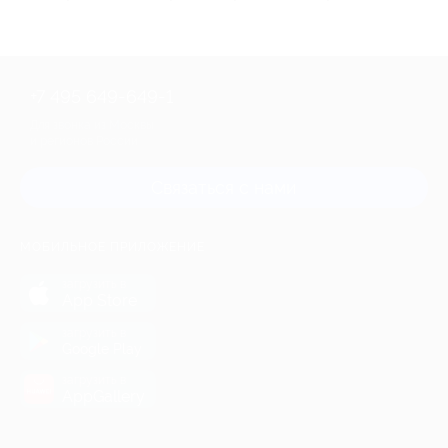
+7 495 649-649-1
Для звонка из Москвы
и регионов России
Связаться с нами
МОБИЛЬНОЕ ПРИЛОЖЕНИЕ
загрузить в
App Store
загрузить в
Google Play
загрузить в
AppGallery