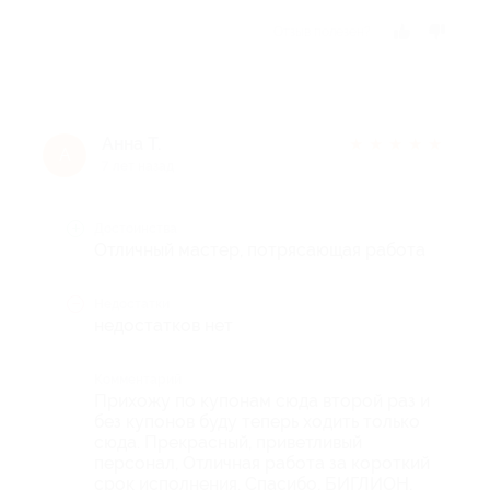
Отзыв полезен?
Анна Т.
★
★
★
★
★
А
7 лет назад
Достоинства
Отличный мастер, потрясающая работа
Недостатки
недостатков нет
Комментарий
Прихожу по купонам сюда второй раз и
без купонов буду теперь ходить только
сюда. Прекрасный, приветливый
персонал, Отличная работа за короткий
срок исполнения. Спасибо, БИГЛИОН,