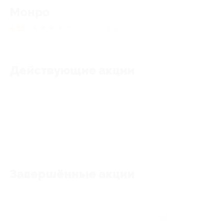
Монро
4.55
★
★
★
★
★
575
отзывов
Действующие акции
Акции отсутствуют
Завершённые акции