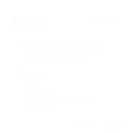
Юлия
★
★
★
★
★
Ю
7 лет назад
Достоинства
Сделали пять (всего 10) процедур
массажа спины, уже заметила
положительную динамику.
Недостатки
нет
Комментарий
Елена отличный специалист,
рекомендую
Отзыв полезен?