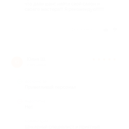
что дали шанс найти свой салон и
своего мастера!!! Я рекомендую!!!!!!!
Отзыв полезен?
Юлия Ш.
★
★
★
★
★
Ю
7 лет назад
Достоинства
Приветливый персонал
Недостатки
Нет
Комментарий
Шикарный специалист и приятный