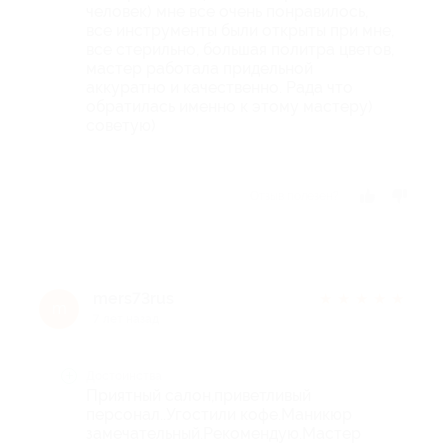
человек) мне все очень понравилось,
все инструменты были открыты при мне,
все стерильно, большая политра цветов,
мастер работала придельной
аккуратно и качественно. Рада что
обратилась именно к этому мастеру)
советую)
Отзыв полезен?
mers73rus
★
★
★
★
★
m
7 лет назад
Достоинства
Приятный салон,приветливый
персонал..Угостили кофе.Маникюр
замечательный.Рекомендую.Мастер