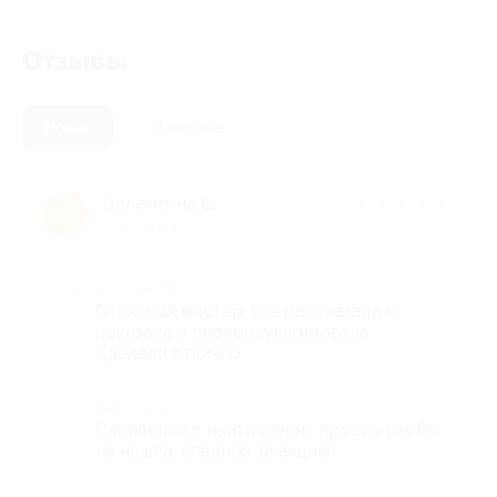
Отзывы
Новые
Полезные
Валентина Б.
★
★
★
★
★
В
7 лет назад
Достоинства
Отличный мастер, все рассказала и
показала и проконсультировала.
Сделали отлично.
Недостатки
Сложновато найти салон, просто так бы
не нашла, спасибо за акцию)