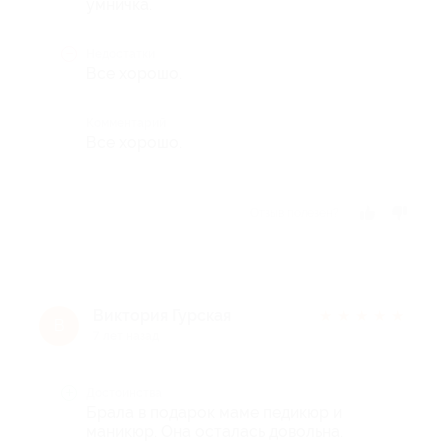
умничка.
Недостатки
Все хорошо.
Комментарий
Все хорошо.
Отзыв полезен?
Виктория Гурская
★
★
★
★
★
В
7 лет назад
Достоинства
Брала в подарок маме педикюр и
маникюр. Она осталась довольна.