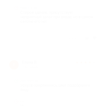
Недостатки
Старое здание, присутствует
неприятный запах при входе, но в самом
салоне его нет.
Отзыв полезен?
Елена В.
★
★
★
★
★
Е
7 лет назад
Достоинства
Услуга понравилась, цвет подобрали к
лицу.
Недостатки