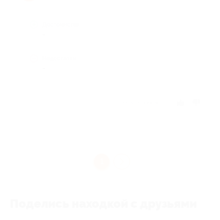
Достоинства
-
Недостатки
-
Отзыв полезен?
1
Поделись находкой с друзьями