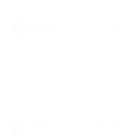
Екатерина М.
★
★
★
★
★
Е
7 лет назад
Достоинства
-
Недостатки
-
Отзыв полезен?
Анна К.
★
★
★
★
★
А
7 лет назад