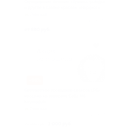
Окрашивание, лечение, стрижка, укладка
и другое в салоне красоты «Нарцисс»
Римская
Куплено 82
от 980 руб.
–95%
Безлимитное посещение сеансов LPG-
массажа на аппарате Cellu M6
Keymodule
Римская
Куплено 8
1 000 руб.
20 000 руб.