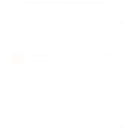
результатом на хорошем уровне.
Отзыв полезен?
Ольга ш.
★
★
★
★
★
О
3 года назад
Достоинства
-
Недостатки
-
Отзыв полезен?