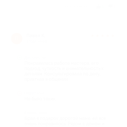
Отзыв полезен?
1
1
Павел К.
★
★
★
★
★
П
2 года назад
Достоинства
Понравилась работа мастера, его
подход, чуткость и внимательность к
деталям. Консультировала по делу,
приятная в общении.
Недостатки
Не было таких.
Комментарий
Брал в подарок дорогой маме, ей всё
очень понравилось. Рядом с домом и