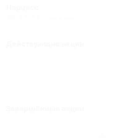
Нарцисс
4.81
★
★
★
★
★
414
отзывов
Действующие акции
Акции отсутствуют
Завершённые акции