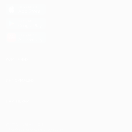
загрузить в
App Store
загрузить в
Google Play
загрузить в
AppGallery
КОМПАНИЯ
ИНФОРМАЦИЯ
ПАРТНЕРАМ
© 2010-2026 BIGLION
Обработка персональных данных