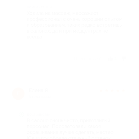
Комментарий
Ходила на массаж, массажист
профессионал с очень хорошим опытом
и образованием, таких редко встретишь
в салонах, да и при медцентрах не
всегда
Отзыв полезен?
2
Елена Я.
★
★
★
★
★
Е
3 года назад
Достоинства
В салоне очень чисто, приветливый
персонал. Посоветовали какое
окрашивание лучше сделать, мастер
Юлия подобрала отличный оттенок.