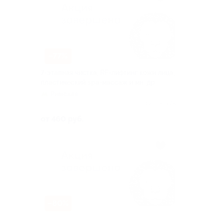
–77%
7-этапная чистка, RF-лифтинг кожи лица,
пластический spa-массаж и мн. др.
Римская
Куплено 24
от 460 руб.
–80%