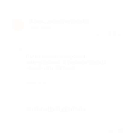
oksana_petrosyan@mail.ru -.
o
3 года назад
★
★
★
★
★
Достоинства
Салон классный,персонал
замечательный. Отдельное спасибо
массажисту Евгению.
Недостатки
-
Комментарий
РЕКОМЕНДУЮ,ДЕВОЧКИ!
Отзыв полезен?