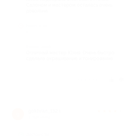
Салоном и мастером осталась очень
довольна.
Недостатки
-
Комментарий
Отличный мастер Юлия. Очень быстро
сделала окрашивание и тонирование.
Отзыв полезен?
gokhran_132 i.
★
★
★
★
★
g
3 года назад
Достоинства