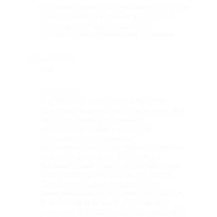
LPG массаж на оригинальном аппарате
CELLU 6 Обслуживание по купонам
максимально вежливое, 100%
соответствие заявленным условиям
Недостатки
нет
Комментарий
В салоне на Автозаводской чисто,
работают с достойными материалами,
весь персонал улыбчивый и
доброжелательный, накануне
посещения прозванивают
подтверждают сеанс. предлагают чай-
кофе-конфеты-воду..Массажист
Евгений грамотный. добросовестный
специалист, работает на результат,
Дополнительные процедуры не
навязывает, не забалтывает до смерти...
В общении приятный, улыбчивый . с
юмором...Биглион спасибо за акцию!!!!!