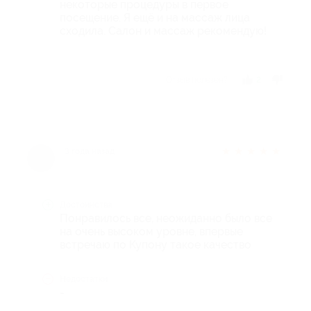
некоторые процедуры в первое
посещение. Я ещё и на массаж лица
сходила. Салон и массаж рекомендую!
Отзыв полезен?
2
★
★
★
★
★
3 года назад
Достоинства
Понравилось все, неожиданно было все
на очень высоком уровне, впервые
встречаю по Купону такое качество
Недостатки
-