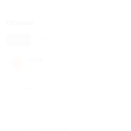
Отзывы
Новые
Полезные
Оксана
★
★
★
★
★
О
2 года назад
Достоинства
Всё
Недостатки
-
Комментарий
Прекрасный салон