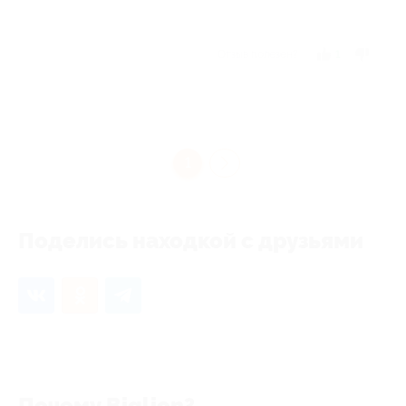
Отзыв полезен?
1
1
Поделись находкой с друзьями
Почему Biglion?