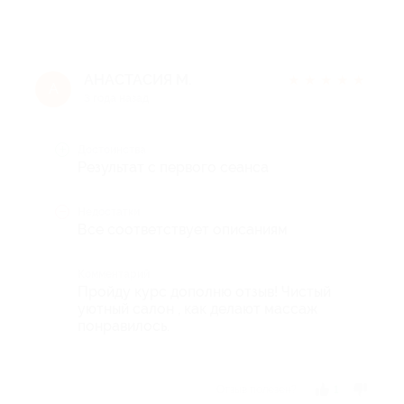
АНАСТАСИЯ М.
★
★
★
★
★
А
3 года назад
Достоинства
Результат с первого сеанса
Недостатки
Все соответствует описаниям
Комментарий
Пройду курс дополню отзыв! Чистый
уютный салон , как делают массаж
понравилось.
Отзыв полезен?
1