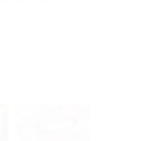
енщин, мужчин и детей
-Дону,
ская ул, д. 74
Куплено 205