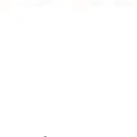
80%
-50%
Диагностика
Развлечения
г. Ростов-на-Дону, ул. Максима
Горького, д. 243 (вход со
стороны ул. Восточной, д. 24), эт.
2, пом. 204 (подъем через
ресепшен по лестнице)