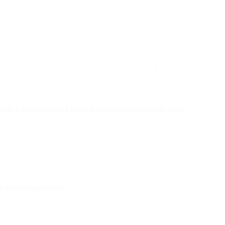
★
★
★
★
★
ал. Качественная и понятная консультация глав
о необходимости.