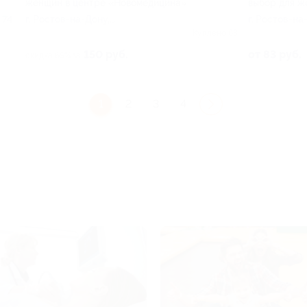
женщин в центре «Новомедицина»
выбор для ж
 74
г. Ростов-на-Дону,
г. Ростов-на
Социалистическая ул, д. 74
Социалистиче
Куплено 63
150 руб.
от 83 руб.
скидка 65% за
1
2
3
4