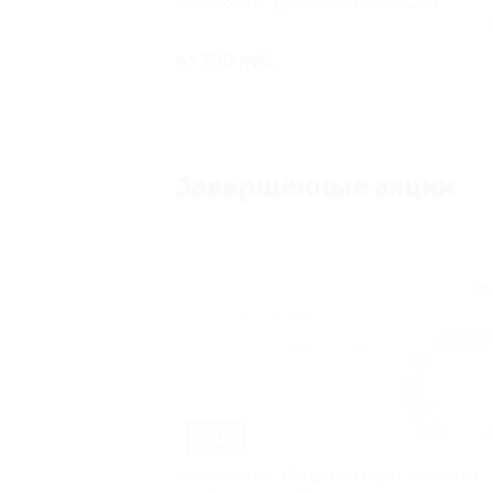
г. Ростов-на-Дону, Максима Горького
ул, д. 243
Купле
от 700 руб.
Завершённые акции
–69%
Комплексное УЗИ для женщин, мужчин и