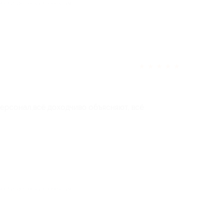
ек считает отзыв полезным
★
★
★
★
★
ерсонал,всё доходчиво объясняют, всё
ек считает отзыв полезным