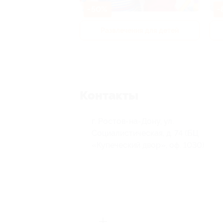
-50%
-
р и педикюр
Развлечения для детей
Контакты
г. Ростов-на-Дону, ул.
Социалистическая, д. 74 (БЦ
«Купеческий двор», оф. 1030)