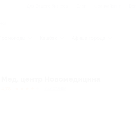
Для Вашего бизнеса
Блог
Франчайзинг
Воп
Промокоды
Кэшбэк
Афиша города
Мед. центр Новомедицина
4.78
★
★
★
★
★
222
отзывa