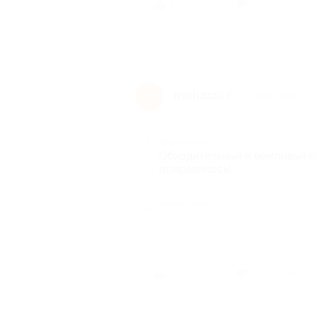
1 челов
1
mishazzu r.
m
4 года назад
Достоинства
Обходительный и вежливый п
понравилось!
Недостатки
-
1 челов
1