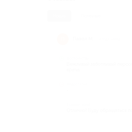
Новые
Полезные
Павел М.
П
4 года назад
Достоинства
Вежливый заботливый персон
врача.
Недостатки
-
Комментарий
Отлично! Буду обращаться п