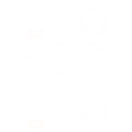
–78%
Безупречный перманентный макияж
бровей, век или губ от сети «ПРО ТАТТУ»
Краснопресненская
+1
Куплено 14
1 716 руб.
7 800 руб.
–84%