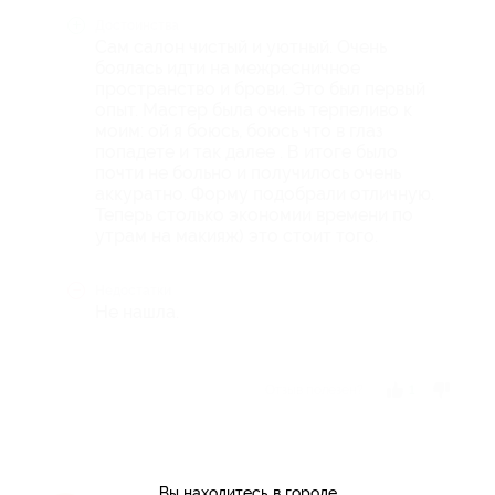
Достоинства
Сам салон чистый и уютный. Очень
боялась идти на межресничное
пространство и брови. Это был первый
опыт. Мастер была очень терпеливо к
моим: ой я боюсь, боюсь что в глаз
попадете и так далее . В итоге было
почти не больно и получилось очень
аккуратно. Форму подобрали отличную.
Теперь столько экономии времени по
утрам на макияж) это стоит того.
Недостатки
Не нашла.
Отзыв полезен?
1
Вы находитесь в городе