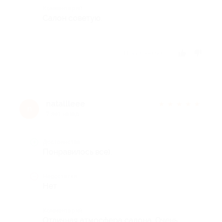
Комментарий
Салон советую.
Отзыв полезен?
natallleee
★
★
★
★
★
n
7 лет назад
Достоинства
Понравилось все).
Недостатки
Нет
Комментарий
Отличная атмосфера салона. Очень