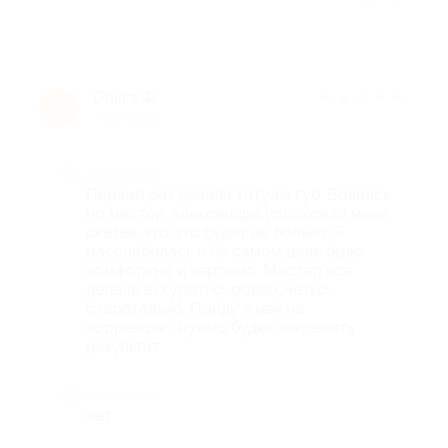
Ольга Ф.
★
★
★
★
★
О
7 лет назад
Достоинства
Первый раз делала татуаж губ. Боялась,
но мастер Александра успокоила меня,
сказав, что это будет не больно. Я
расслабилась и на самом деле было
комфортно и терпимо. Мастер все
делала аккуратно, ровно, четко,
старательно. Пойду к ней на
коррекцию, нужно будет закрепить
результат.
Недостатки
нет