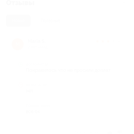
Отзывы
Новые
Полезные
Maria S.
★
★
★
★
★
M
7 лет назад
Достоинства
Понравилось, что не просили доплат.
Недостатки
нет
Комментарий
все ок
Отзыв полезен?