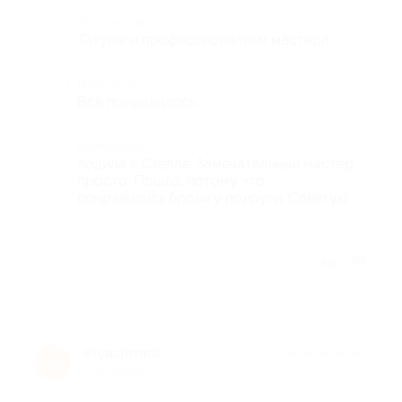
Достоинства
Татуаж и профессионализм мастера
Недостатки
Все понравилось
Комментарий
Ходила к Стелле. Замечательный мастер
просто. Пошла, потому что
понравились брови у подруги. Советую
Отзыв полезен?
elyashmidt
★
★
★
★
★
e
7 лет назад