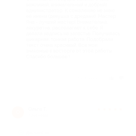
вежливый, внимательный и добрый)
администратор. К сожалению не знаю
её имени (девушка с дредами). Мастер
Яна - лучший мастер! Внимательна,
аккуратна, располагает к себе. Я
делала надпись на запястье. Получилась
шикарная, тонкая работа. Подобрали
текст очень красивый. Все мои
знакомые в восторге от этой работы.
Спасибо большое !
Отзыв полезен?
Ольга Т.
★
★
★
★
★
О
7 лет назад
Достоинства