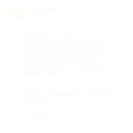
n.zuena2015
★
★
★
★
★
n
7 лет назад
Достоинства
Делала татуаж первый раз в жизни,
очень переживала, как все пройдет,
почитав отзывы, решила записаться к
мастеру Алене и не ошиблась!
Посоветовала очень корректно,
ненавязчиво, просто золотые руки,
приду на губки!
Недостатки
Думала, что будет больно, но оказалось
все терпимо
Комментарий
Буду советовать салон и мастера