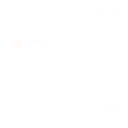
Отзыв полезен?
1
Мадина Р.
★
★
★
★
★
М
7 лет назад
Достоинства
-
Недостатки
-
Отзыв полезен?