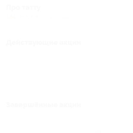
Про татту
4.84
★
★
★
★
★
324
отзывa
Действующие акции
Акции отсутствуют
Завершённые акции