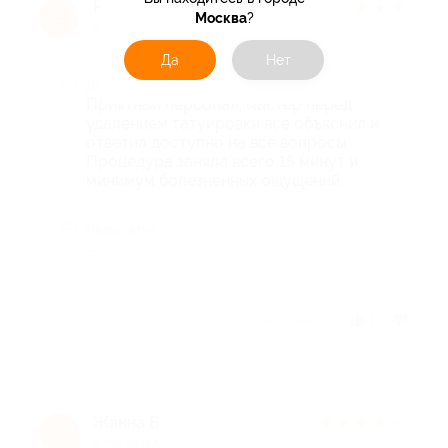
Надежда Н.
★
★
★
★
★
Н
Москва
?
7 лет назад
Да
Нет
Достоинства
Приятный персонал, мастер перед
удалением татуировки все объяснил и
ответил доступно на все вопросы.
Процедура заняла всего 15 минут и
минимум болезненных ощущений.
Недостатки
-
Отзыв полезен?
1
Жанна Б.
★
★
★
★
★
Ж
7 лет назад