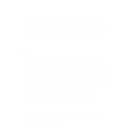
Достоинства
Внимательно и аккуратно сделала
коррекцию бровей и губ. Мастер Елена.
Салон уютный. Дали инструкцию по
уходу.
Недостатки
8.01 в 11.00 салон был закрыт
Контактные телефоны ни один не
отвечал. Опоздание администратор не
объяснила и не извинилась. Пришлось
уйти.. В 11.46 администратор вдруг
перезвонила и пригласила))) Моё время
записи в 11.30))) Извиниться было
слабо))) За это снимаю звезду.
Комментарий
В рабочее время телефоны салона
должны работать..