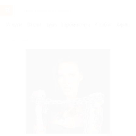
Услуги
Отели
Туры
Промокоды
Кэшбэк
Афиша 
Бренды
Про татту