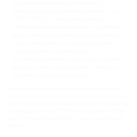
высококачественные тату-пигменты. Это
уменьшает риск аллергической реакции. Тату в
«PRO TATTOO» – выгода для здоровья;
Работники сети салонов и сами тату набивают, и
других учат. Разработаны курсы для желающих
постичь искусство тату, после прохождения
которых выдаются сертификаты;
В салоне предлагают услуги татуажа. Брови,
веки, губы станут выразительнее. Также здесь
исправят чужую негодную работу.
Предусмотрены скидки для порекомендовавших
салон друзьям и знакомым. А те, кто давно мечтает о
тату, но не выбрал эскиз, найдут рисунок в каталоге
на сайте салона. «PRO TATTOO» работает с 2006
года. Опыт работы мастеров – залог качественной
работы.