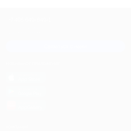
+7 495 649-649-1
Для звонка из Москвы
и регионов России
Связаться с нами
МОБИЛЬНОЕ ПРИЛОЖЕНИЕ
загрузить в
App Store
загрузить в
Google Play
загрузить в
AppGallery
КОМПАНИЯ