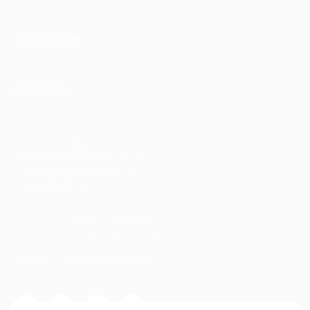
ИНФОРМАЦИЯ
ПАРТНЕРАМ
© 2010-2026 BIGLION
Обработка персональных данных
Пользовательское соглашение
Публичная оферта
Гарантия, поддержка
24 часа и возврат средств
Перейти на полную версию сайта