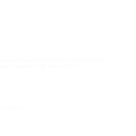
★
★
★
★
★
та,все пожелания были учтены и результатом
ющий раз уже пойду не по купону!
онирован те.
ек считает отзыв полезным