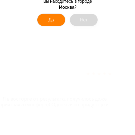
Вы находитесь в городе
Москва
?
Да
Нет
★
★
★
★
★
 Я в восторге от результата, получилось даже
, приятная атмосфера)) Однозначно приду ещё и