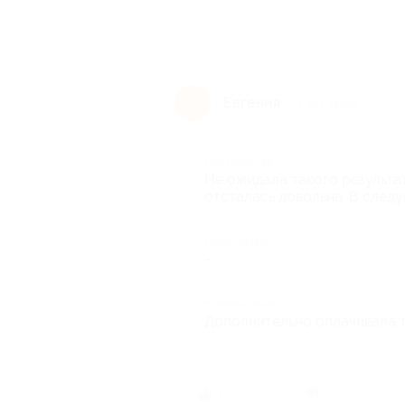
Евгения
Е
7 лет назад
Достоинства
Не ожидала такого результа
отсталась довольна. В следу
Недостатки
-
Комментарий
Дополнительно оплачивала т
1 челов
1