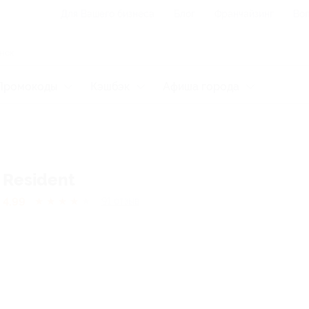
Для Вашего бизнеса
Блог
Франчайзинг
Воп
Промокоды
Кэшбэк
Афиша города
Resident
4.99
★
★
★
★
★
91
отзыв