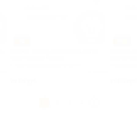
–70%
–70%
ие
Стрижка, укладка, окрашивание и другие
Стрижка, ук
услуги в салоне Resident
услуги в сал
г. Краснодар, Бабушкина ул, д. 77
г. Краснодар
но 1
Куплено 11
от 135 руб.
от 135 руб.
1
2
3
4