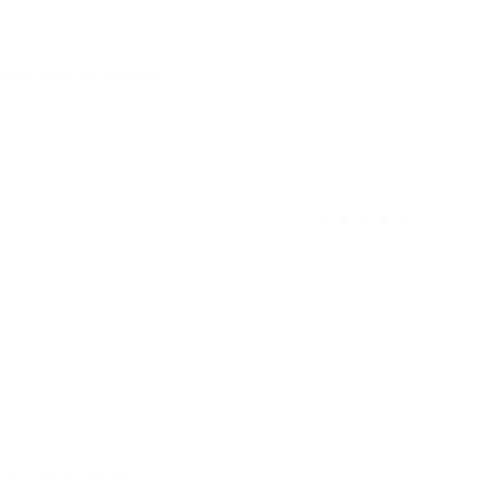
ек считает отзыв полезным
★
★
★
★
★
отзыв полезен для вас?