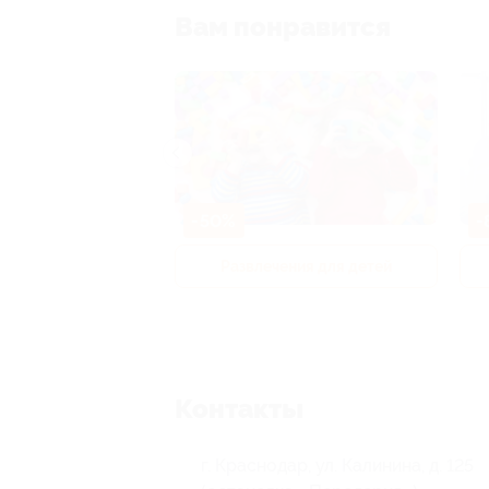
Вам понравится
-50%
-
р и педикюр
Развлечения для детей
Контакты
г. Краснодар, ул. Калинина, д. 125