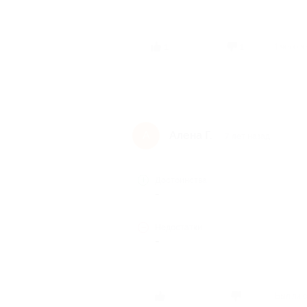
1 челов
1
1
Алена Г.
А
7 лет назад
Достоинства
-
Недостатки
-
Был ли 