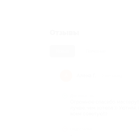
Отзывы
Новые
Полезные
Алена Г.
А
7 лет назад
Достоинства
Огромное спасибо мастеру!!!
лучше, чем хотела )) Уютная
всем советую!))
Недостатки
-