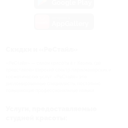
Google Play
загрузить в
AppGallery
Скидки и «РеСтайл»
«РеСтайл» — салон красоты в г. Казань, где
представлен широкий спектр парикмахерских и
косметических услуг. «РеСтайл» это
дипломированные специалисты, постоянно
повышающие профессиональные навыки.
Услуги, предоставляемые
студией красоты: