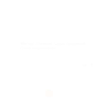
Достоинства
-
Недостатки
-
Комментарий
Мастер отличный. Салон приличный.
Очень понравилось.
Отзыв полезен?
1
1