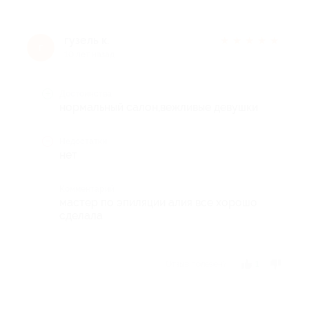
гузель к.
★
★
★
★
★
г
10 лет назад
Достоинства
нормальный салон,вежливые девушки
Недостатки
нет
Комментарий
мастер по эпиляции алия все хорошо
сделала
Отзыв полезен?
1