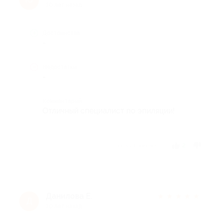
10 лет назад
Достоинства
-
Недостатки
-
Комментарий
Отличный специалист по эпиляции!
Отзыв полезен?
2
Данилова Е.
★
★
★
★
★
Д
10 лет назад