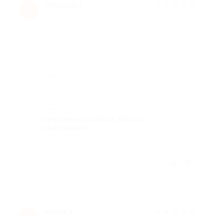
Нурсиля Г.
★
★
★
★
★
Н
10 лет назад
Достоинства
-
Недостатки
-
Комментарий
Прекрасная работа. Быстро,
качественно.
Отзыв полезен?
1
Юлия З.
★
★
★
★
★
Ю