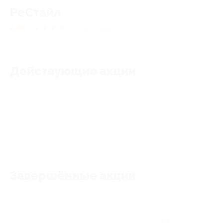
РеСтайл
4.88
★
★
★
★
★
52
отзывa
Действующие акции
Акции отсутствуют
Завершённые акции