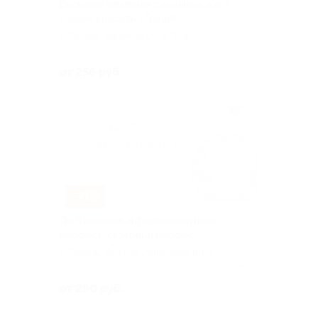
Восковая эпиляция различных зон в
салоне красоты «Грация»
г. Казань, Зирекле ул, д. 35а
Куплено 1
от 256 руб.
–71%
До 5 сеансов антицеллюлитного
массажа, северный массаж
г. Казань, Фатыха Амирхана пр-т,
д. 41
Куплено 1
от 290 руб.