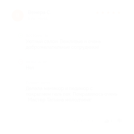
Венера С.
★
★
★
★
★
В
9 лет назад
Достоинства
Уютный салон. Вежливые и очень
доброжелательные сотрудники)
Недостатки
Нет
Комментарий
Делала маникюр и педикюр с
покрытием гель лак. Понравилось очень
. Мастер Татьяна молодчина!
Отзыв полезен?
1