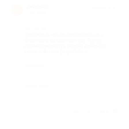
Лейсан С.
★
★
★
★
★
Л
9 лет назад
Достоинства
Спасибо за мои восстановленные и
блестящие волосы мастеру Лилие!
Делала процедуру ботокс для волос,
очень довольна результатом.
Недостатки
-
Комментарий
-
Отзыв полезен?
2