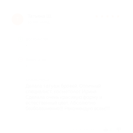
Татьяна Ш.
★
★
★
★
★
Т
10 лет назад
Достоинства
-
Недостатки
-
Комментарий
Делала татуаж бровей. Отличный
специалист, косметолог Ирина.
Сделала очень красивую форму и
естественный цвет. Абсолютно
безболезненно!!! Рекомендую всем!!!!
Отзыв полезен?
2