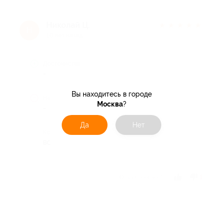
Николай Ц.
★
★
★
★
★
Н
10 лет назад
Достоинства
-
Вы находитесь в городе
Недостатки
Москва
?
-
Да
Нет
Комментарий
все супер!
Отзыв полезен?
1