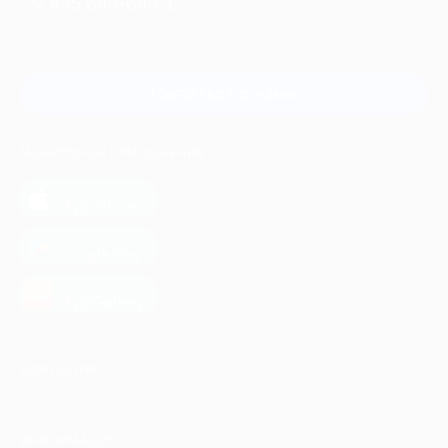
+7 495 649-649-1
Для звонка из Москвы
и регионов России
Связаться с нами
МОБИЛЬНОЕ ПРИЛОЖЕНИЕ
загрузить в
App Store
загрузить в
Google Play
загрузить в
AppGallery
КОМПАНИЯ
ИНФОРМАЦИЯ