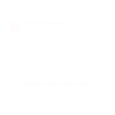
Миляуша Замалеева
★
★
★
★
★
М
10 лет назад
Достоинства
-
Недостатки
-
Комментарий
Понравился мастер! Всем советую!
Отзыв полезен?
1
2