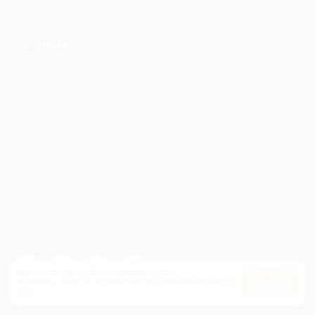
ПАРТНЕРАМ
© 2010-2026 BIGLION
Обработка персональных данных
Пользовательское соглашение
Публичная оферта
Гарантия, поддержка
24 часа и возврат средств
Перейти на полную версию сайта
Используем куки, чтобы сайт работал лучше.
Оставаясь с нами, вы соглашаетесь на использование
файлов
Оk
куки.