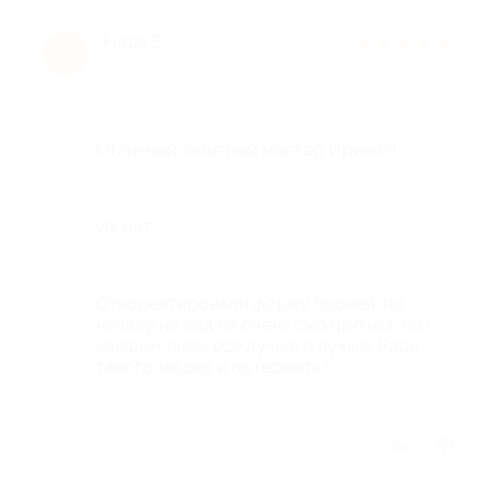
Надя Е.
★
★
★
★
★
Н
10 лет назад
Достоинства
Отличный, опытный мастер Ирина!!!
Недостатки
Их нет
Комментарий
Откоректировали форму бровей, по
началу на вид не очень смотриться, но с
каждым днём все лучше и лучше. Ради
такого модно и потерпеть.)
Отзыв полезен?
1