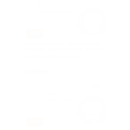
–60%
Маникюр, педикюр с покрытием лаком
или Shellac в салоне красоты «РеСтайл»
г. Казань, Фатыха Амирхана ул,
д. 41
Куплено 19
от 240 руб.
–68%