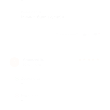
-
Комментарий
Ммммм, было вкусно)))
Отзыв полезен?
4
7
Алексей Б.
★
★
★
★
★
А
10 лет назад
Достоинства
-
Недостатки
-