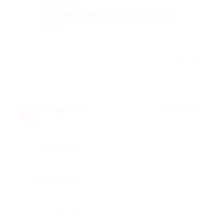
Комментарий
Вкусные и свежие роллы! Советую
всем!
Отзыв полезен?
Марина Ч.
★
★
★
★
★
М
10 лет назад
Достоинства
-
Недостатки
-
Комментарий