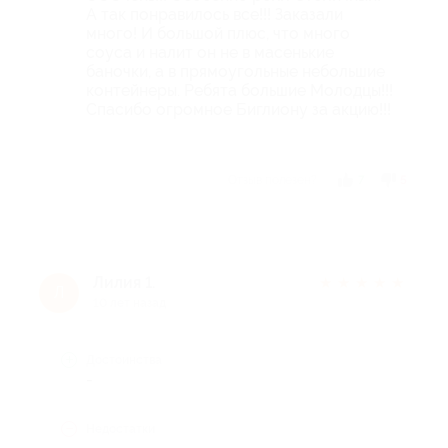
А так понравилось все!!! Заказали
много! И большой плюс, что много
соуса и налит он не в масенькие
баночки, а в прямоугольные небольшие
контейнеры. Ребята большие Молодцы!!!
Спасибо огромное Биглиону за акцию!!!
Отзыв полезен?
7
5
Лилия 1.
★
★
★
★
★
Л
10 лет назад
Достоинства
-
Недостатки