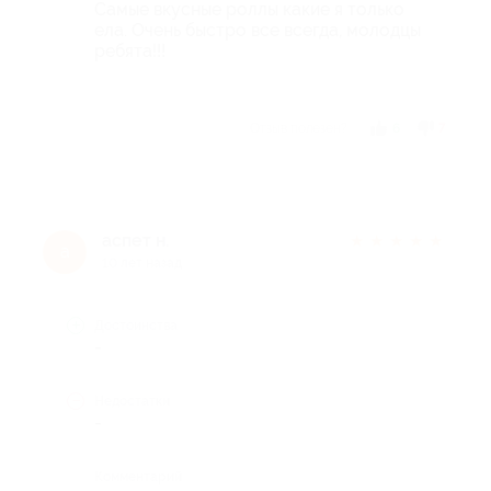
Самые вкусные роллы какие я только
ела. Очень быстро все всегда, молодцы
ребята!!!
Отзыв полезен?
6
7
аспет н.
★
★
★
★
★
а
10 лет назад
Достоинства
-
Недостатки
-
Комментарий