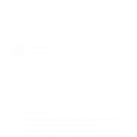
Отзыв полезен?
5
6
максим у.
★
★
★
★
★
м
10 лет назад
Достоинства
-
Недостатки
-
Комментарий
Разрешили забрать заказ самовывозом
и стоимостью менее 600 р. на
телефоне приятый,адекватный женский
голос! Съезжу за заказом и посмотрим