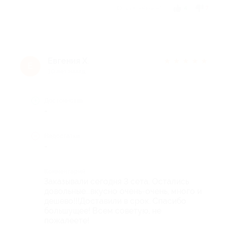
Отзыв полезен?
4
7
Евгения Х.
★
★
★
★
★
Е
10 лет назад
Достоинства
-
Недостатки
-
Комментарий
Заказывали сегодня 3 сета. Остались
довольные...вкусно очень-очень, много и
дешево!!!Доставили в срок. Спасибо
большущее! Всем советую, не
пожалеете!