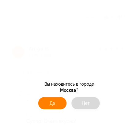
Отзыв полезен?
4
7
Антон М.
★
★
★
★
★
А
10 лет назад
Достоинства
-
Вы находитесь в городе
Москва
?
Недостатки
-
Да
Нет
Комментарий
Супер! Очень вкусно!