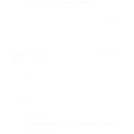
суперские, да и цена приятная.
Отзыв полезен?
Николай П.
★
★
★
★
★
Н
10 лет назад
Достоинства
-
Недостатки
-
Комментарий
Отличные ролы, быстро привезли и все
очень вкусно!