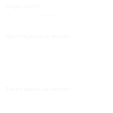
Royal-sushi
4.95
★
★
★
★
★
50
отзывов
Действующие акции
Акции отсутствуют
Завершённые акции