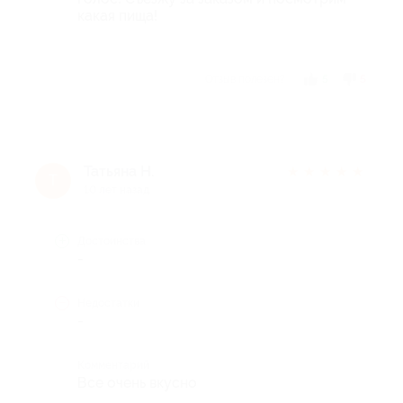
какая пища!
Отзыв полезен?
5
5
Татьяна Н.
★
★
★
★
★
Т
10 лет назад
Достоинства
-
Недостатки
-
Комментарий
Все очень вкусно