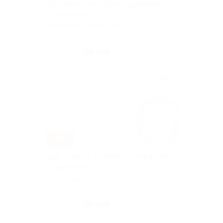
Суши, роллы и ассорти с доставкой от
«СушиHouse»
г. Волгоград, Хирасимы ул, д.
16а
Куплено 568
55 руб.
скидка 55% за
–55%
Суши, роллы и ассорти с доставкой от
«СушиHouse»
г. Волгоград, Хиросимы ул, д.
16а
Куплено 867
55 руб.
скидка 55% за