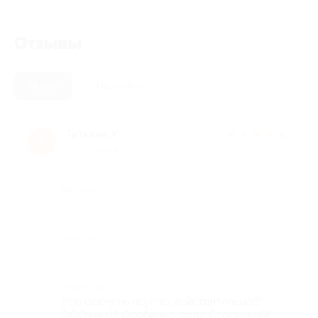
Отзывы
Новые
Полезные
Татьяна У.
★
★
★
★
★
Т
10 лет назад
Достоинства
-
Недостатки
-
Комментарий
Всё ооочень вкусно действительно!!!!
ОООчень!!! Особенно ролл Столичный!