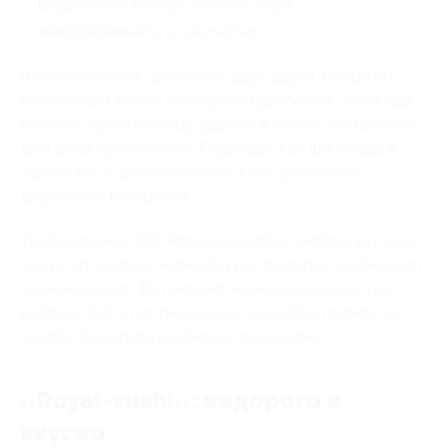
Водоросли, имбирь, васаби, нори –
микроэлементы и клетчатка.
Все сочетается, дополняет друг друга, не грозит
избыточным весом и сахарным диабетом. Такая еда
полезна, приятна глазу, удобна в любой обстановке,
да и цены приемлемые. Подойдет как для обеда в
офисе, так и для романтического ужина или
дружеской вечеринки.
Традиционные для Японии васаби и имбирь улучшаю
тонус организма, нормализуют память и прибавляют
жизненных сил. Витаминно-минеральный состав
водорослей и листьев нории способен полностью
удовлетворять потребности организма.
«Royal-sushi»: недорого и
вкусно