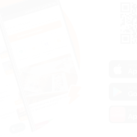
загру
Ap
загру
Go
загру
Ap