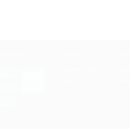
Е ПРИЛОЖЕНИЕ
КОМПАНИЯ
ИНФОР
Как работает Biglion
Вопрос
ть в
Store
Вакансии
Отзывы
ть в
le Play
Блог
ть в
allery
Гарантия, поддержка