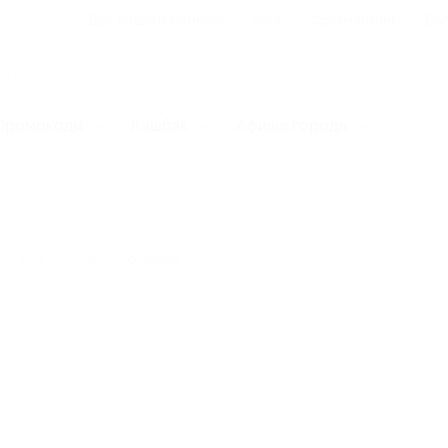
Для Вашего бизнеса
Блог
Франчайзинг
Воп
Промокоды
Кэшбэк
Афиша города
★
★
★
★
★
0
отзывов