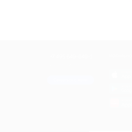
+7 495 649-649-1
МОБИЛЬНО
Для звонка из Москвы
и регионов России
загрузи
App 
Связаться с нами
загрузи
Goog
загрузи
AppG
© 2010-2026 BIGLION