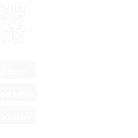
зить в
p Store
зить в
ogle Play
зить в
pGallery