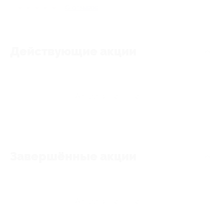
★
★
★
★
★
0
отзывов
Действующие акции
Акции отсутствуют
Завершённые акции
Акции отсутствуют