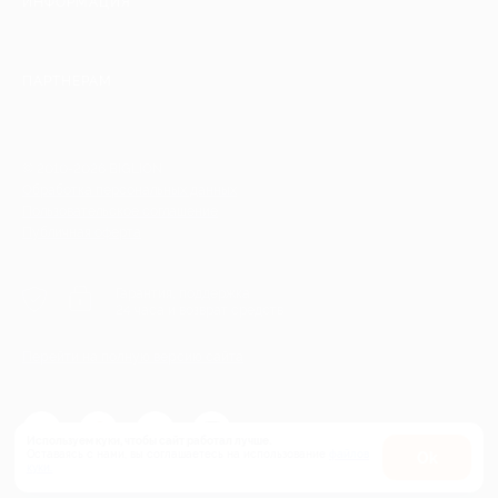
ИНФОРМАЦИЯ
ПАРТНЕРАМ
© 2010-2026 BIGLION
Обработка персональных данных
Пользовательское соглашение
Публичная оферта
Гарантия, поддержка
24 часа и возврат средств
Перейти на полную версию сайта
Используем куки, чтобы сайт работал лучше.
Оставаясь с нами, вы соглашаетесь на использование
файлов
Оk
куки.