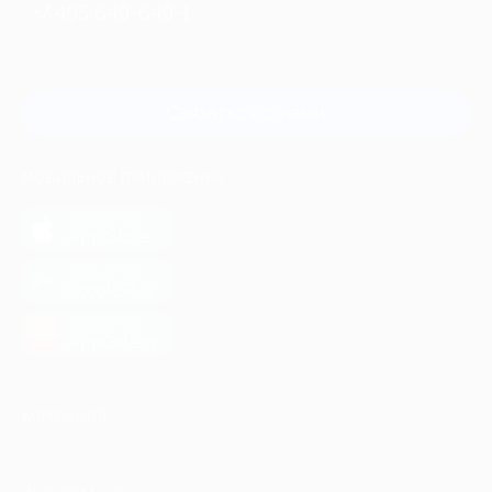
+7 495 649-649-1
Для звонка из Москвы
и регионов России
Связаться с нами
МОБИЛЬНОЕ ПРИЛОЖЕНИЕ
загрузить в
App Store
загрузить в
Google Play
загрузить в
AppGallery
КОМПАНИЯ