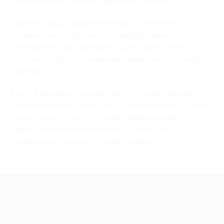
развлечением, причем с выгодой для себя.
Администрация развлекательного комплекса
«Слава» также организует свадьбы, банкеты,
корпоративы, дни рождения. Действует гибкая
система скидок, учитывающая возможности каждого
кошелька.
Визит в развлекательный центр «Слава» вызовет
взрыв эмоций и оставит массу впечатлений. Музыка,
танцы, песни, игры не оставят равнодушным ни
одного посетителя комплекса. Кроме того,
непременно захочется прийти снова.
+7 495 649-649-1
Для звонка из Москвы
и регионов России