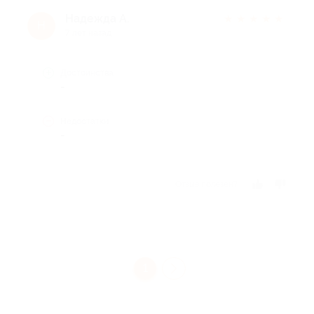
Надежда А.
★
★
★
★
★
Н
7 лет назад
Достоинства
-
Недостатки
-
Отзыв полезен?
1