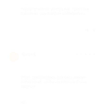
Комментарий
Недостатков не обнаружил, приятный
персонал, еще пойдем обязательно.
Отзыв полезен?
Elena Е.
★
★
★
★
★
E
7 лет назад
Достоинства
Очень понравилось, два часа вполне
достаточно, чтобы наиграться. Очень
здорово
Недостатки
Нет