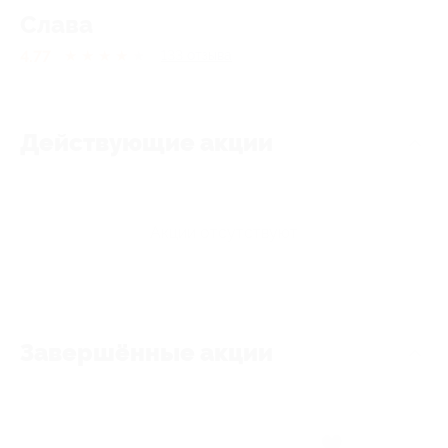
Слава
4.77
★
★
★
★
★
133
отзывa
Действующие акции
Акции отсутствуют
Завершённые акции