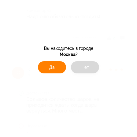
Комментарий
Надо еще обязательно сходить)
Отзыв полезен?
2
Вы находитесь в городе
Москва
?
Да
Нет
Сергей
★
★
★
★
★
С
7 лет назад
Достоинства
Большое количество шаров, не
приходится ждать, когда шары
вернуться. Много места.
Недостатки
-