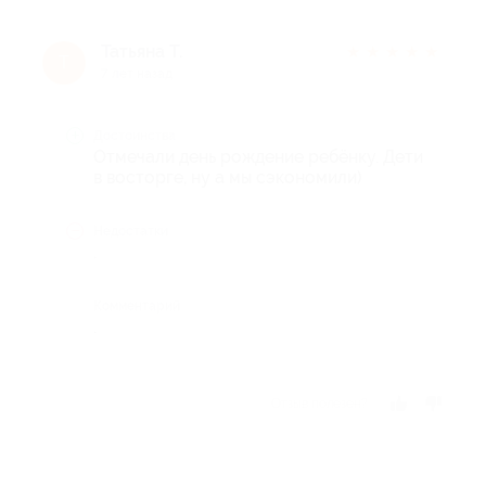
Татьяна Т.
★
★
★
★
★
Т
7 лет назад
Достоинства
Отмечали день рождение ребёнку. Дети
в восторге, ну а мы сэкономили)
Недостатки
.
Комментарий
.
Отзыв полезен?