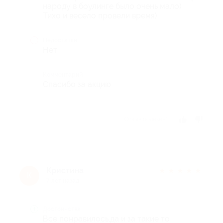
народу в боулинге было очень мало)
Тихо и весело провели время)
Недостатки
Нет
Комментарий
Спасибо за акцию
Отзыв полезен?
Кристина
★
★
★
★
★
К
7 лет назад
Достоинства
Все понравилось,да и за такие то