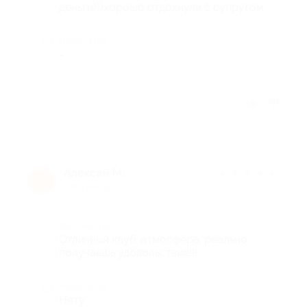
деньги)))хорошо отдохнули с супругом
Недостатки
-
Отзыв полезен?
Алексей М.
★
★
★
★
★
А
7 лет назад
Достоинства
Отличный клуб, атмосфера, реально
получаешь удовольствие!!!
Недостатки
Нету