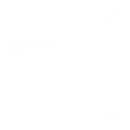
Отзыв полезен?
Samohin331
★
★
★
★
★
S
7 лет назад
Достоинства
-
Недостатки
-
Отзыв полезен?