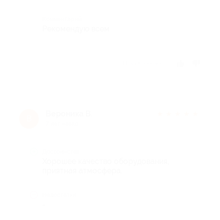
Комментарий
Рекомендую всем
Отзыв полезен?
Вероника В.
★
★
★
★
★
В
7 лет назад
Достоинства
Хорошее качество оборудования,
приятная атмосфера.
Недостатки
-