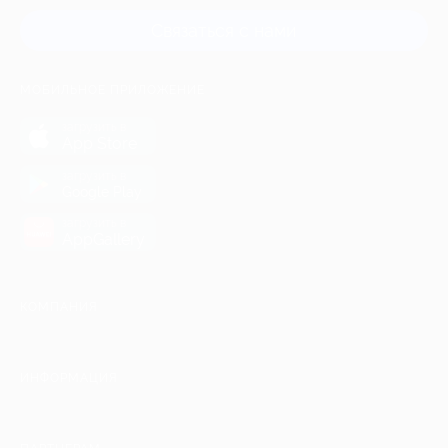
Связаться с нами
МОБИЛЬНОЕ ПРИЛОЖЕНИЕ
загрузить в
App Store
загрузить в
Google Play
загрузить в
AppGallery
КОМПАНИЯ
ИНФОРМАЦИЯ