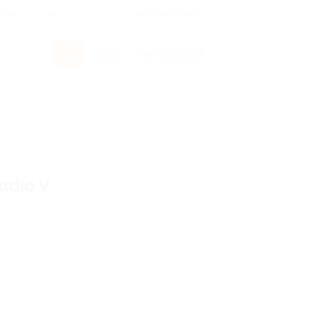
росы и ответы
+7 495 649-649-1
Вход
/
Регистрация
udio V