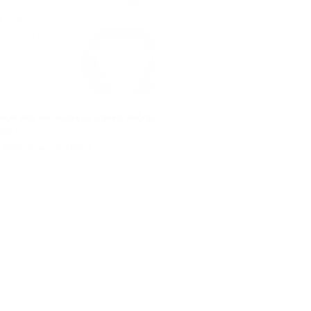
ной или нескольких зон на выбор
dio V
, Анатолия Сергеева ул,
Куплено 37