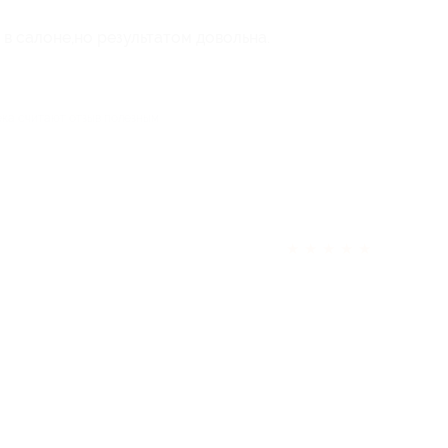
в салоне,но результатом довольна.
ека считают отзыв полезным
★
★
★
★
★