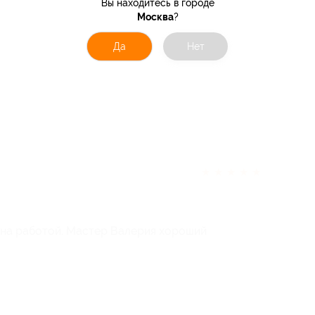
Вы находитесь в городе
Москва
?
Да
Нет
★
★
★
★
★
ьна работой. Мастер Валерия хороший