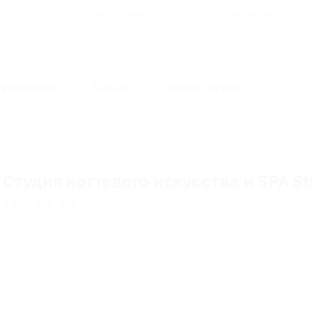
Для Вашего бизнеса
Блог
Франчайзинг
Воп
Промокоды
Кэшбэк
Афиша города
tudio V
Студия ногтевого искусства и SPA St
4.81
★
★
★
★
★
43
отзывa