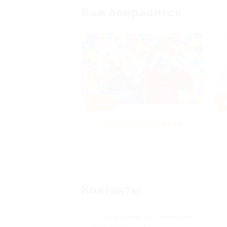
Вам понравится
-50%
-
р и педикюр
Развлечения для детей
Контакты
г. Астрахань, ул. Анатолия