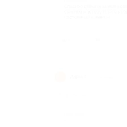
Комментарий
Спасибо девчата за великол
спасибо мастеру Олесе за бр
постоянный клиент:-)
4 челов
4
Дарья Г.
Д
10 лет назад
Достоинства
-
Недостатки
-