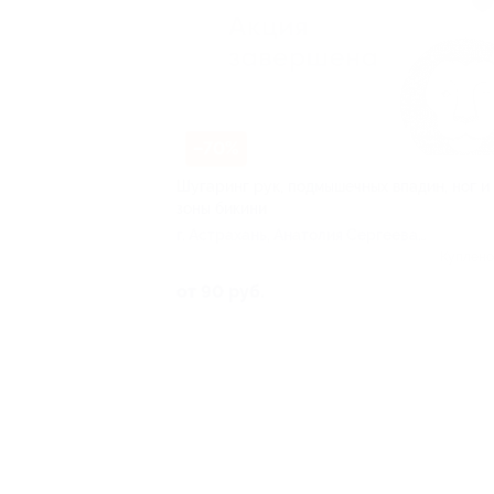
–70%
Шугаринг рук, подмышечных впадин, ног и
зоны бикини
г. Астрахань, Анатолия Сергеева
ул, д. 7
Куплено
от 90 руб.