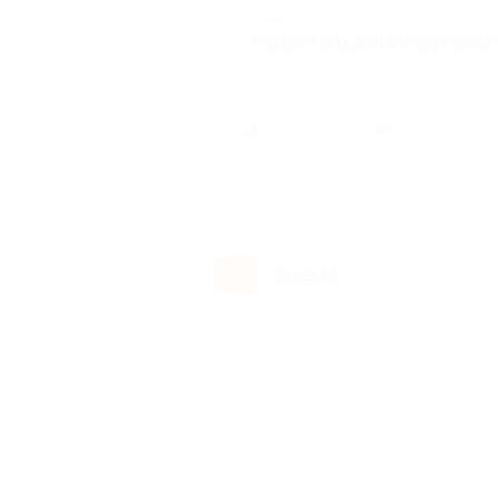
Комментарий
Первый раз делала шугаринг 
3 челов
3
Анна М.
А
10 лет назад
Достоинства
-
Недостатки
-