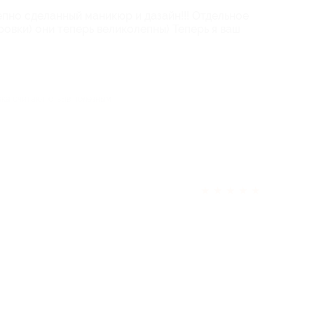
епно сделанный маникюр и дазайн!!! Отдельное
овки) они теперь великолепны) Теперь я ваш
ека считают отзыв полезным
★
★
★
★
★