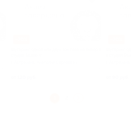
–70%
–70%
Шугаринг одной или двух зон тела на выбор в
Шугаринг од
студии Studio V
в студии Stu
г. Астрахань, Анатолия Сергеева ул,
г. Астрахань
д. 7
д. 7
 126
Куплено 32
от 120 руб.
от 90 руб.
1
2