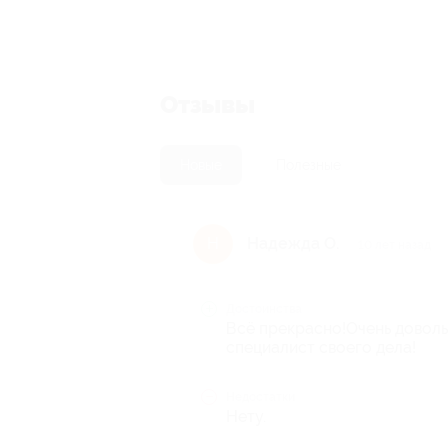
Отзывы
Новые
Полезные
Надежда О.
Н
10 лет назад
Достоинства
Всё прекрасно!Очень довол
специалист своего дела!
Недостатки
Нету.