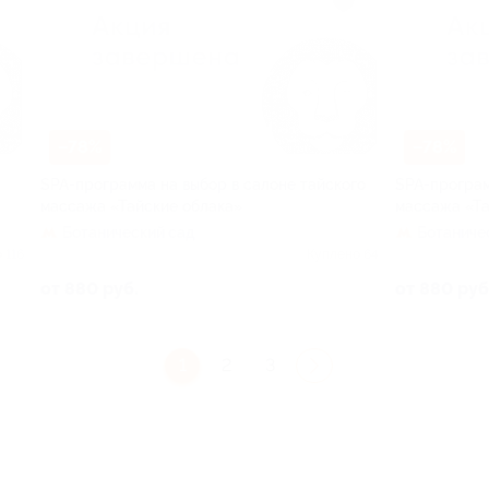
–78%
–78%
SPA-программа на выбор в салоне тайского
SPA-програм
массажа «Тайские облака»
массажа «Та
Ботанический сад
Ботаниче
 116
Куплено 64
от 880 руб.
от 880 руб
1
2
3