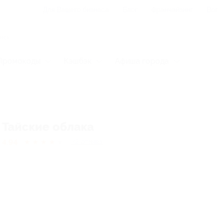
Для Вашего бизнеса
Блог
Франчайзинг
Воп
Промокоды
Кэшбэк
Афиша города
Тайские облака
4.94
★
★
★
★
★
32
отзывa