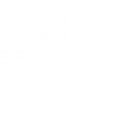
ма на выбор в салоне тайского
йские облака»
ский сад
Куплено 152
.