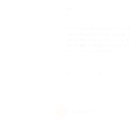
Недостатки
Нет
Комментарий
Отличный тайский массаж, ма
после массажа чувствуешь п
красивый дизайн салон, вели
приятный и любезный админи
конфетками, уходить после 
Был ли 
Ксения Б.
К
8 лет назад