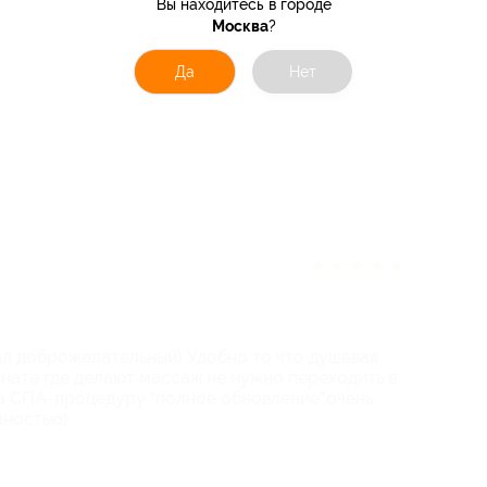
Вы находитесь в городе
Москва
?
Да
Нет
★
★
★
★
★
л доброжелательный) Удобно то что душевая
мнате где делают массаж,не нужно переходить в
а СПА-процедуру "полное обновление",очень
лностью)