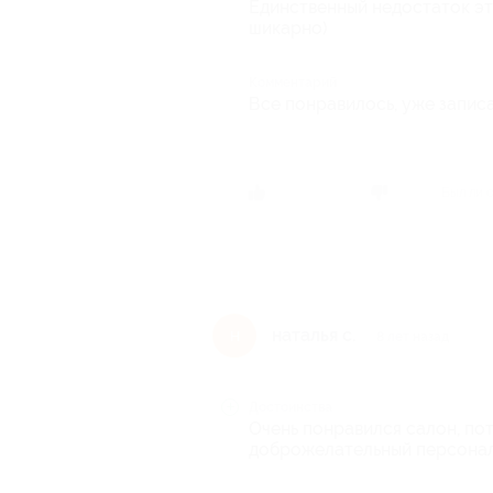
Единственный недостаток эт
шикарно)
Комментарий
Все понравилось, уже запис
Был ли 
наталья с.
н
8 лет назад
Достоинства
Очень понравился салон, по
доброжелательный персонал