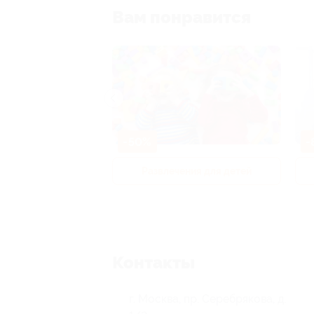
Вам понравится
-50%
-
р и педикюр
Развлечения для детей
Контакты
г. Москва, пр. Серебрякова, д.