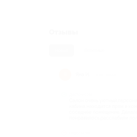
Отзывы
Новые
Полезные
Яна И.
Я
8 лет назад
Достоинства
Салон очень уютный,персона
кабина находится прям в ко
соседнее помещение. Делал
понравилось,расслабили по
Недостатки