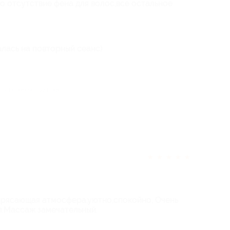
о отсутствие фена для волос,все остальное
алась на повторный сеанс)
отзыв полезен для вас?
★
★
★
★
★
трясающая атмосфера,уютно,спокойно, Очень
.Массаж замечательный.