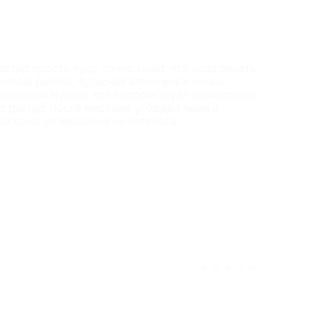
стер просто чудо, точно знает, что надо делать,
олный релакс, чудесная атмосфера, очень
колепная музыка, всё способствует релаксации,
стратор, после массажа угощают чаем и
массажа совершенно не хотелось.
отзыв полезен для вас?
★
★
★
★
★