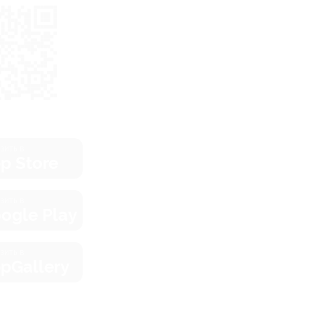
зить в
p Store
зить в
ogle Play
зить в
pGallery