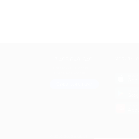
+7 495 649-649-1
МОБИЛЬНО
Для звонка из Москвы
и регионов России
загрузи
App 
Связаться с нами
загрузи
Goog
загрузи
AppG
© 2010-2026 BIGLION