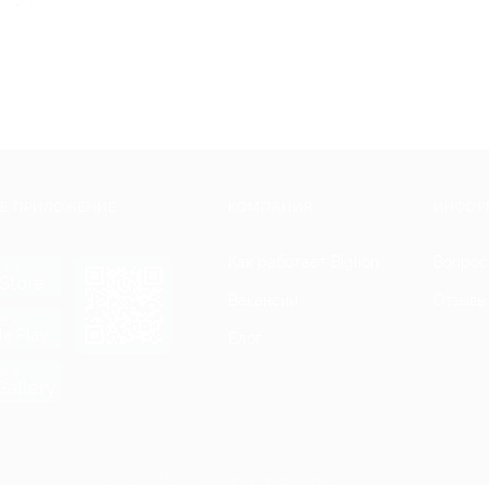
Е ПРИЛОЖЕНИЕ
КОМПАНИЯ
ИНФОР
Как работает Biglion
Вопрос
ть в
Store
Вакансии
Отзывы
ть в
le Play
Блог
ть в
allery
Гарантия, поддержка