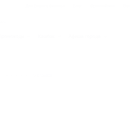
Для Вашего бизнеса
Блог
Франчайзинг
Воп
Промокоды
Кэшбэк
Афиша города
★
★
★
★
★
0
отзывов