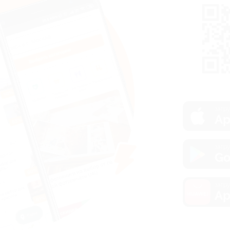
загру
Ap
загру
Go
загру
Ap