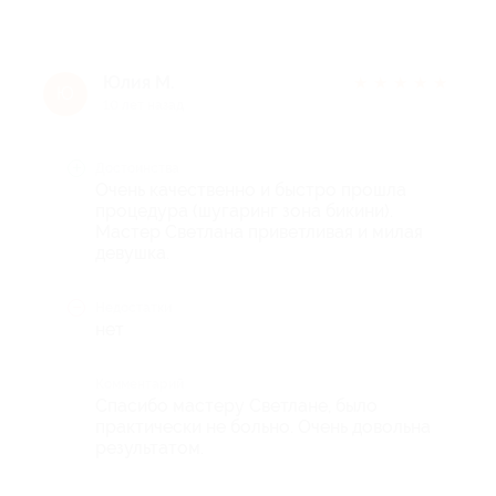
Юлия М.
★
★
★
★
★
Ю
10 лет назад
Достоинства
Очень качественно и быстро прошла
процедура (шугаринг зона бикини).
Мастер Светлана приветливая и милая
девушка.
Недостатки
нет
Комментарий
Спасибо мастеру Светлане, было
практически не больно. Очень довольна
результатом.