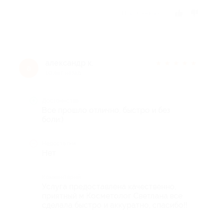
Отзыв полезен?
александр к.
★
★
★
★
★
а
10 лет назад
Достоинства
Все прошло отлично, быстро и без
боли:)
Недостатки
Нет
Комментарий
Услуга предоставлена качественно,
приятный м Косметолог Светлана все
сделала быстро и аккуратно, спасибо!!