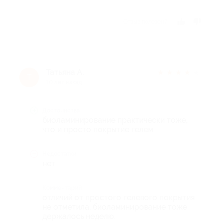
Отзыв полезен?
Татьяна А.
★
★
★
★
★
Т
10 лет назад
Достоинства
биоламинирование практически тоже,
что и просто покрытие гелем
Недостатки
нет
Комментарий
отличий от простого гелевого покрытия
не отметила, биоламинирование тоже
держалось неделю.