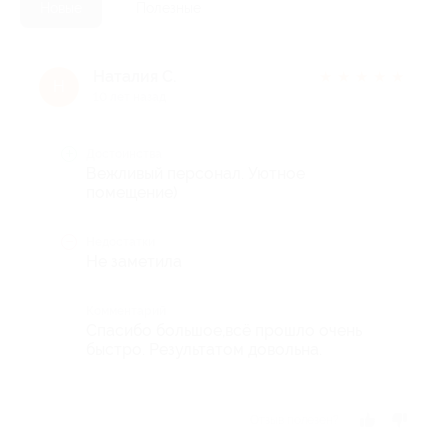
Новые
Полезные
Наталия С.
★
★
★
★
★
Н
10 лет назад
Достоинства
Вежливый персонал. Уютное
помещение)
Недостатки
Не заметила
Комментарий
Спасибо большое,всё прошло очень
быстро. Результатом довольна.
Отзыв полезен?