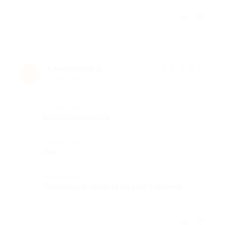
Отзыв полезен?
Александра Д.
★
★
★
★
★
А
10 лет назад
Достоинства
Все понравилось
Недостатки
Нет
Комментарий
Процедура прошла на ура, терпимо
Отзыв полезен?