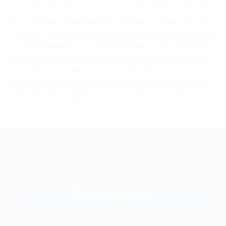
В по-своему домашней обстановке салона красоты
«Ультра» вы, пусть и на короткое время, отвлечетесь
от повседневности и уделите время себе любимой.
От профессиональной работы мастеров салона вы
получите эстетическое и моральное
удовлетворение, которое лишь усилится благодаря
специальным скидкам по акционным купонам.
+7 495 649-649-1
Для звонка из Москвы
и регионов России
Связаться с нами
МОБИЛЬНОЕ ПРИЛОЖЕНИЕ