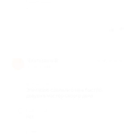
Комментарий
-
Отзыв полезен?
Екатерина В.
★
★
★
★
★
Е
10 лет назад
Достоинства
Эпиляцию сделали очень быстро,
девушка мастер своего дела
Недостатки
нет
Комментарий