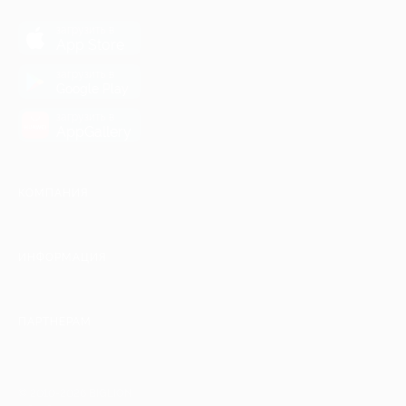
загрузить в
App Store
загрузить в
Google Play
загрузить в
AppGallery
КОМПАНИЯ
ИНФОРМАЦИЯ
ПАРТНЕРАМ
© 2010-2026 BIGLION