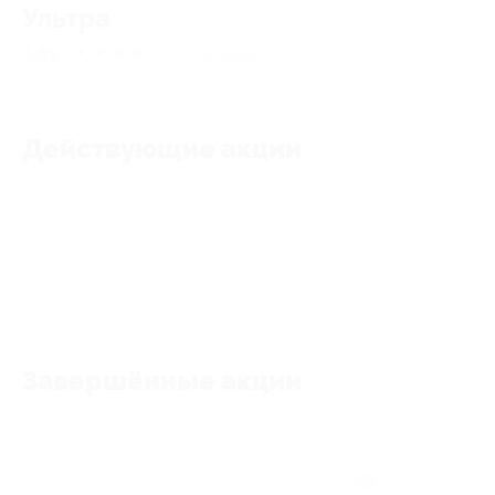
Ультра
4.89
★
★
★
★
★
45
отзывов
Действующие акции
Акции отсутствуют
Завершённые акции