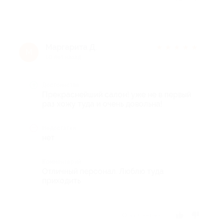
Маргарита Д.
★
★
★
★
★
М
10 лет назад
Достоинства
Прекраснейший салон! уже не в первый
раз хожу туда и очень довольна!
Недостатки
нет
Комментарий
Отличный персонал. Люблю туда
приходить
Отзыв полезен?