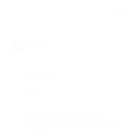
Отзыв полезен?
Татьяна А.
★
★
★
★
★
Т
10 лет назад
Достоинства
все хорошо
Недостатки
нет
Комментарий
Понравилось. Небольшой салон.С
покрытием ходила дольше чем обычною
Спасибо.