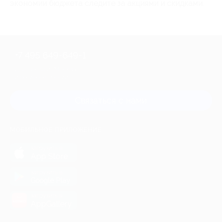
экономии бюджета следите за акциями и скидками.
+7 495 649-649-1
Для звонка из Москвы
и регионов России
Связаться с нами
МОБИЛЬНОЕ ПРИЛОЖЕНИЕ
загрузить в
App Store
загрузить в
Google Play
загрузить в
AppGallery