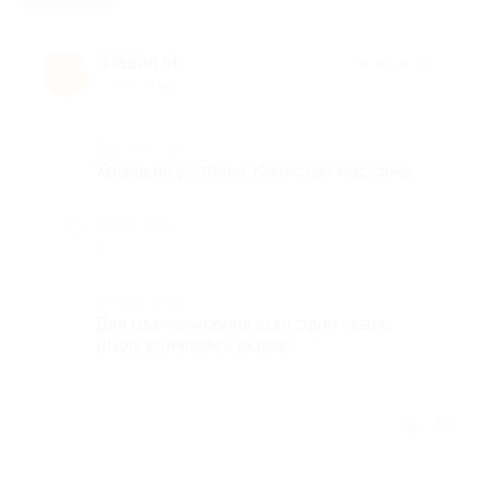
Павел М.
★
★
★
★
★
П
5 лет назад
Достоинства
Хорошие условия, Качество массажа
Недостатки
-
Комментарий
Для озанкомления взял один сеанс.
Жаль кончилась акция)
Отзыв полезен?