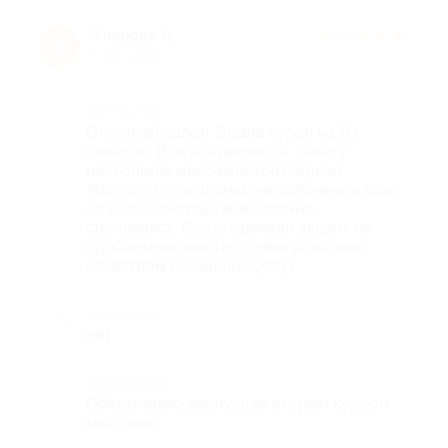
Уланова А.
★
★
★
★
★
У
5 лет назад
Достоинства
Отличный салон. Брала купон на 10
сеансов. Все понравилось. Была у
нескольких массажистов (Зарина,
Марта и к сожалению не запомнила еще
2х массажистов), все отлично
справились. Сразу сделали акцент на
проблемных местах, очень довольна
качеством оказанных услуг.
Недостатки
нет
Комментарий
Обязательно вернусь за вторым курсом
массажа)