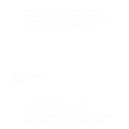
Недостатки
Мы опоздали на 10 мин, при этом
мастер закончил без 5 мин. Опоздание
конечно наша вина, но можно было бы
хотя бы доделать до конца часа
Отзыв полезен?
1
алексей
★
★
★
★
★
а
5 лет назад
Достоинства
Я в восторге! Чудесное место и
персонал... Эльвира сделала
расслабляющий массаж! Пришёл домой
и спал как младенец! Рекомендую)))