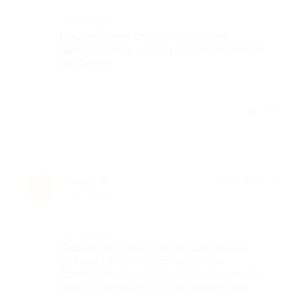
Комментарий
Мастер знает своё дело, только
прикоснулась и сразу сказала все мои
проблемы.
Отзыв полезен?
Тимур С.
★
★
★
★
★
Т
5 лет назад
Достоинства
Ходили по купону на массаж, очень
уютный салон. Персонал очень
приветливый, мастера знатоки своего
дела. Понравилось, буду ходить ещё.