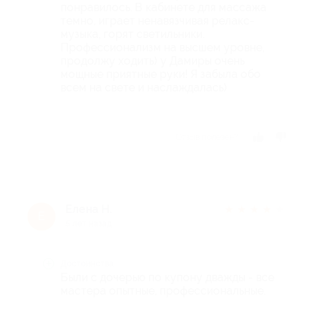
понравилось. В кабинете для массажа
темно, играет ненавязчивая релакс-
музыка, горят светильники.
Профессионализм на высшем уровне,
продолжу ходить) у Дамиры очень
мощные приятные руки! Я забыла обо
всем на свете и наслаждалась)
Отзыв полезен?
Елена Н.
★
★
★
★
★
Е
5 лет назад
Достоинства
Были с дочерью по купону дважды - все
мастера опытные, профессиональные.