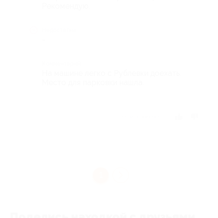
Рекомендую.
Недостатки
-
Комментарий
На машине легко с Рублевки доехать.
Место для парковки нашла.
Отзыв полезен?
1
Поделись находкой с друзьями