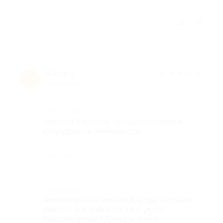
Отзыв полезен?
Юлия Т.
★
★
★
★
★
Ю
5 лет назад
Достоинства
Чистота в салоне, профессионализм
сотрудников, вежливость
Недостатки
-
Комментарий
Замечательное место! Внутри хороший
ремонт, все очень чисто и уютно.
Массаж делала Дамира, очень