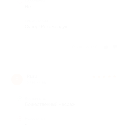
Недостатки
Нет
Комментарий
Супер! Рекомендую!
Отзыв полезен?
Ruru
★
★
★
★
★
R
5 лет назад
Достоинства
Божественный массаж
Недостатки
-