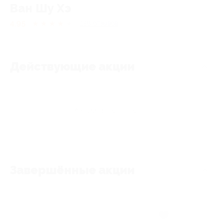
Ван Шу Хэ
4.95
★
★
★
★
★
138
отзывов
Действующие акции
Акции отсутствуют
Завершённые акции