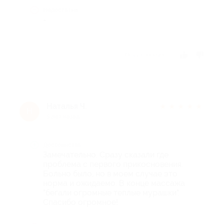
Недостатки
-
Отзыв полезен?
Наталья Ч.
★
★
★
★
★
Н
5 лет назад
Достоинства
Замечательно. Сразу сказали где
проблема с первого прикосновения.
Больно было, но в моем случае это
норма и ожидаемо. В конце массажа
"бегали огромные теплые мурашки".
Спасибо огромное!