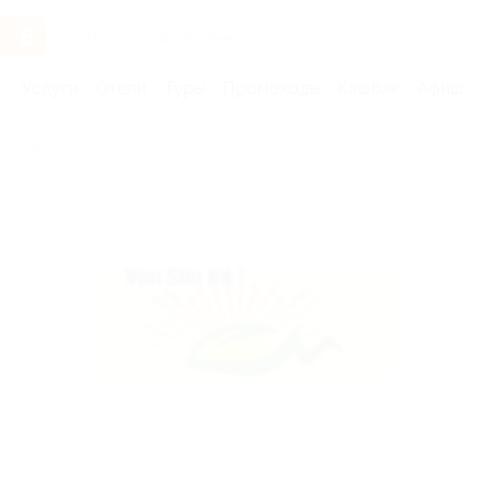
Услуги
Отели
Туры
Промокоды
Кэшбэк
Афиша 
Бренды
Ван Шу Хэ