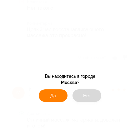
Недостатки
Нет такого
Комментарий
Целый час восстанавливающего
массажа это прекрасно!
Отзыв полезен?
Вы находитесь в городе
Москва
?
Максим М.
★
★
★
★
★
М
Да
Нет
5 лет назад
Достоинства
Отличный массаж, материалы, доволен
итогом!