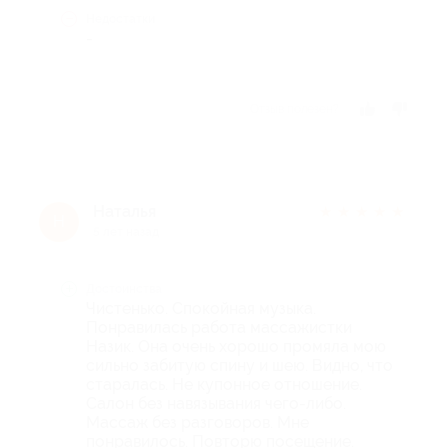
Недостатки
-
Отзыв полезен?
Наталья
★
★
★
★
★
Н
5 лет назад
Достоинства
Чистенько. Спокойная музыка.
Понравилась работа массажистки
Назик. Она очень хорошо промяла мою
сильно забитую спину и шею. Видно, что
старалась. Не купонное отношение.
Салон без навязывания чего-либо.
Массаж без разговоров. Мне
понравилось. Повторю посещение.