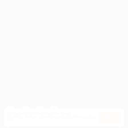
ИНФОРМАЦИЯ
ПАРТНЕРАМ
© 2010-2026 BIGLION
Обработка персональных данных
Пользовательское соглашение
Публичная оферта
Гарантия, поддержка
24 часа и возврат средств
Перейти на полную версию сайта
Используем куки, чтобы сайт работал лучше.
Оставаясь с нами, вы соглашаетесь на использование
файлов
Оk
куки.