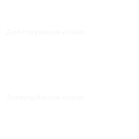
★
★
★
★
★
0
отзывов
Действующие акции
Акции отсутствуют
Завершённые акции
Акции отсутствуют