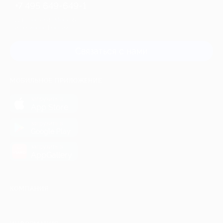
+7 495 649-649-1
Для звонка из Москвы
и регионов России
Связаться с нами
МОБИЛЬНОЕ ПРИЛОЖЕНИЕ
загрузить в
App Store
загрузить в
Google Play
загрузить в
AppGallery
КОМПАНИЯ