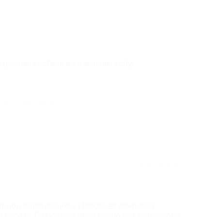
зрачная система выставления услуг.
отзыв полезен для вас?
★
★
★
★
★
альном районе Химок. Персонал вежливый.
й работе. Без купона цены немножко великоваты