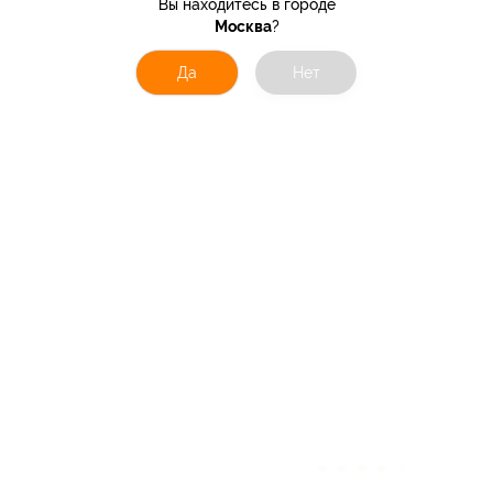
Вы находитесь в городе
Москва
?
Да
Нет
★
★
★
★
★