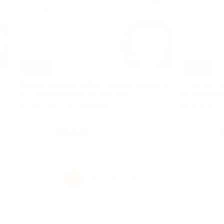
–80%
–87%
Лечение кариеса любой степени сложности
УЗ-чистка зу
и установка пломбы на один зуб
фторировани
Проспект Просвещения
Ломоносо
+1
Куплено 121
о 40
780 руб.
7
3 900 руб.
6 000 руб.
1
2
3
4