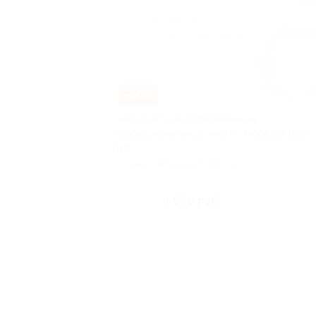
–80%
Скидка 80% на отбеливание и
профессиональную чистку зубов (за 1980
руб.)
г. Санкт-Петербург, Малая
Бухаретская ул, д. 2
Куплен
1 980 руб.
9 900 руб.