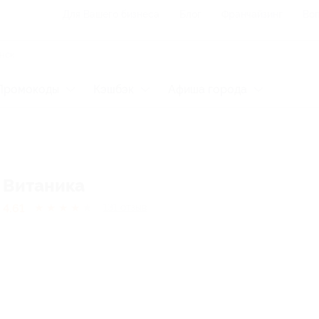
Для Вашего бизнеса
Блог
Франчайзинг
Воп
Промокоды
Кэшбэк
Афиша города
Витаника
4.61
★
★
★
★
★
131
отзыв