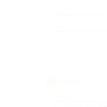
Достоинства
Оборудование, персонал
Недостатки
Относительно дорого. Непро
Был ли 
Александр С.
А
6 лет назад
Достоинства
Чистая уютная клиника в сп
Тщательно относится к свое