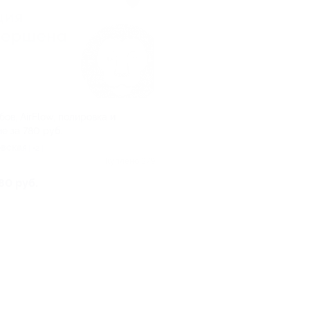
бов, AirFlow, полировка и
е за 780 руб.
вская
+2
Куплено 379
80 руб.