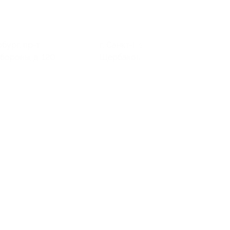
рбург, пр-т
г. Санкт-Петербург, пер.
ороны, д. 120,
Щербаков, д. 13б