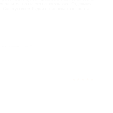
Дополнительно ничего не навязывают. Отдельная
 . Советую всем. Рядом остановка транспорта.
отзыв полезен для вас?
★
★
★
★
★