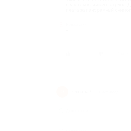
с учётом кризиса в стране. 
плата за панорамный снимок
Недостатки
-
Был ли 
Оксана Ч.
О
6 лет назад
Достоинства
-