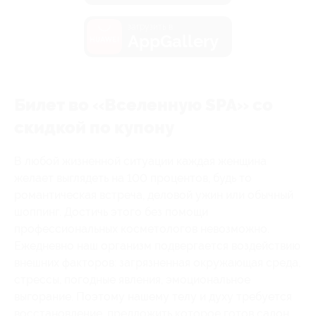
загрузить в
AppGallery
Билет во «Вселенную SPA» со
скидкой по купону
В любой жизненной ситуации каждая женщина
желает выглядеть на 100 процентов, будь то
романтическая встреча, деловой ужин или обычный
шоппинг. Достичь этого без помощи
профессиональных косметологов невозможно.
Ежедневно наш организм подвергается воздействию
внешних факторов: загрязненная окружающая среда,
стрессы, погодные явления, эмоциональное
выгорание. Поэтому нашему телу и духу требуется
восстановление, предложить которое готов салон