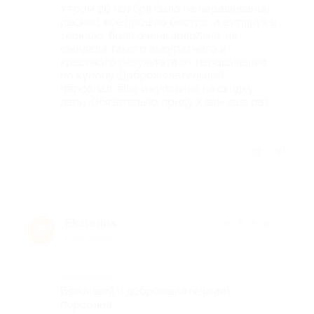
Утром 26 ноября была на наращивании
ресниц, все прошло быстро, а взглянув в
зеркало, была очень довольна, не
ожидала такого аккуратного и
красивого результата от наращивания
по купону. Доброжелательный
персонал, еще и купончик на скидку
дали. Обязательно приду к вам еще раз.
Отзыв полезен?
Ekaterina
★
★
★
★
★
E
8 лет назад
Достоинства
Вежливый и доброжелательный
персонал