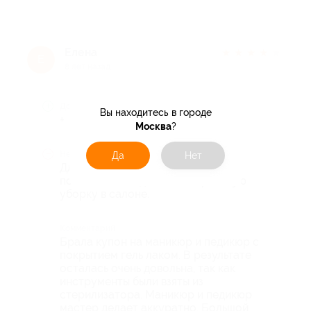
Елена
★
★
★
★
★
Е
8 лет назад
Достоинства
Вы находитесь в городе
+
Москва
?
Недостатки
Да
Нет
Для администрации салона. Не
помешало бы сделать генеральную
уборку в салоне.
Комментарий
Брала купон на маникюр и педикюр с
покрытием гель лаком. В результате
осталась очень довольна, так как
инструменты были взяты из
стерилизатора. Маникюр и педикюр
мастер делает аккуратно. Большой