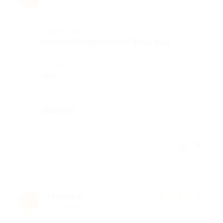
8 лет назад
Достоинства
спасибо.Понравилось.Приду еще
Недостатки
нет
Комментарий
доволен
Отзыв полезен?
татьяна з.
★
★
★
★
★
т
8 лет назад