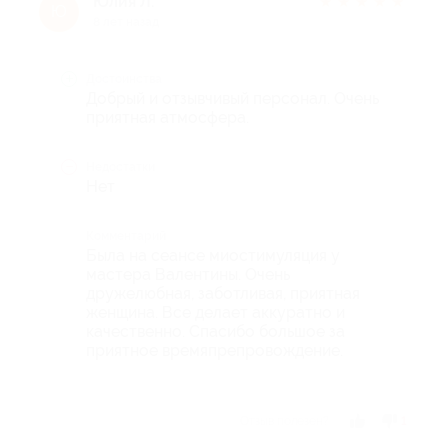
Юлия Л.
★
★
★
★
★
Ю
8 лет назад
Достоинства
Добрый и отзывчивый персонал. Очень
приятная атмосфера.
Недостатки
Нет
Комментарий
Была на сеансе миостимуляция у
мастера Валентины. Очень
дружелюбная, заботливая, приятная
женщина. Все делает аккуратно и
качественно. Спасибо большое за
приятное времяпрепровождение.
Отзыв полезен?
1