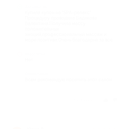
Достоинства
Купила купон на "SPA-релакс".
Процедуру проводила Бадакова
Валентина.Получила массу
положительных
эмоций,профессиональный массаж и
море позитива.Очень благодарна за все.
Недостатки
Нет.
Комментарий
Всем рекомендую посетить этот салон.
Отзыв полезен?