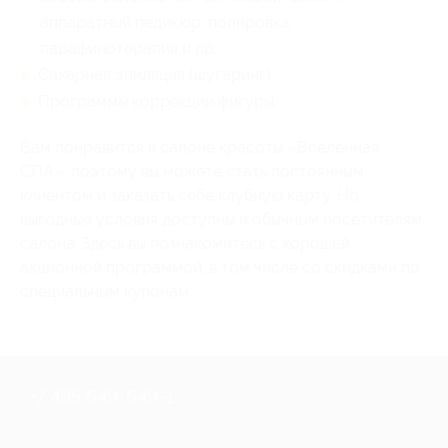
аппаратный педикюр, полировка,
парафинотерапия и пр.;
Сахарная эпиляция (шугаринг);
Программы коррекции фигуры.
Вам понравится в салоне красоты «Вселенная
СПА», поэтому вы можете стать постоянным
клиентом и заказать себе клубную карту. Но
выгодные условия доступны и обычным посетителям
салона. Здесь вы познакомитесь с хорошей
акционной программой, в том числе со скидками по
специальным купонам.
+7 495 649-649-1
Для звонка из Москвы
и регионов России