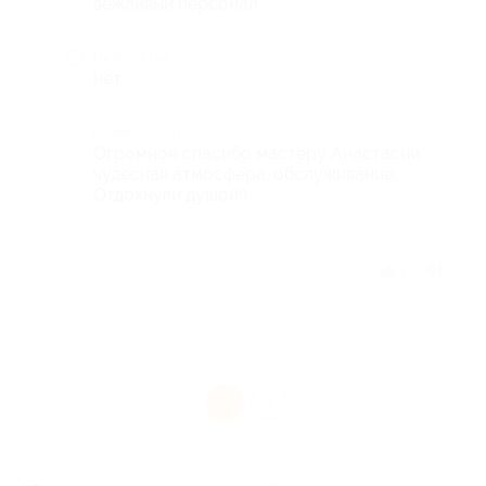
вежливый персонал
Недостатки
нет
Комментарий
Огромное спасибо мастеру Анастасии,
чудесная атмосфера, обслуживание.
Отдохнули душой!)
Отзыв полезен?
1
1