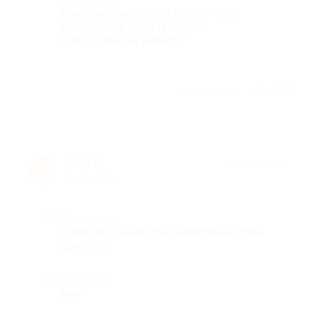
Впервые считаю что купон - это
заниженная цена за такую
колоссальную работу!
Отзыв полезен?
Julia R.
★
★
★
★
★
J
8 лет назад
Достоинства
Один из лучших моих визитов в салон
красоты
Недостатки
Нет