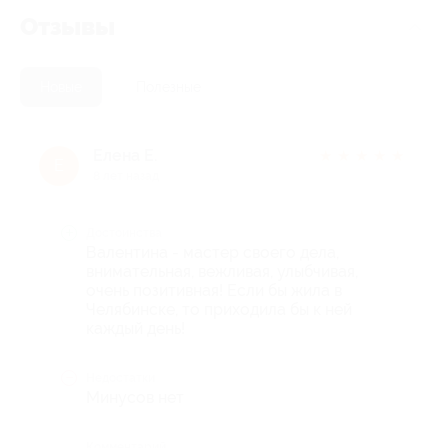
Отзывы
Новые
Полезные
Елена Е.
★
★
★
★
★
Е
8 лет назад
Достоинства
Валентина - мастер своего дела,
внимательная, вежливая, улыбчивая,
очень позитивная! Если бы жила в
Челябинске, то приходила бы к ней
каждый день!
Недостатки
Минусов нет
Комментарий