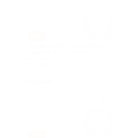
–70%
«Бразильская попка», «SPA-релакс»,
«Целлюлита.net» и другие SPA-
программы
г. Челябинск,
Молодогвардейцев ул, д. 34
Куплено 60
от 540 руб.
–70%