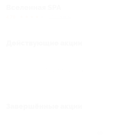
Вселенная SPA
4.78
★
★
★
★
★
65
отзывов
Действующие акции
Акции отсутствуют
Завершённые акции