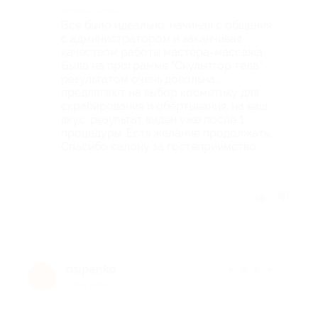
Комментарий
Всё было идеально, начиная с общения
с администратором и заканчивая
качеством работы мастера-массажа.
Была на программе "Скульптор тела",
результатом очень довольна...
предлагают на выбор косметику для
скрабирования и обёртывания, на ваш
вкус, результат виден уже после 1
процедуры. Есть желание продолжать...
Спасибо салону за гостеприимство
Отзыв полезен?
osipenko
★
★
★
★
★
o
8 лет назад