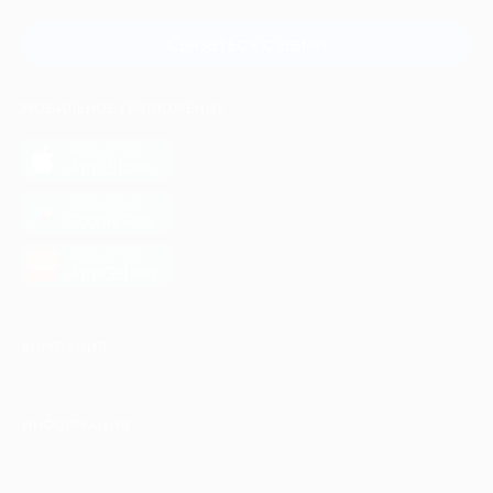
Связаться с нами
МОБИЛЬНОЕ ПРИЛОЖЕНИЕ
загрузить в
App Store
загрузить в
Google Play
загрузить в
AppGallery
КОМПАНИЯ
ИНФОРМАЦИЯ