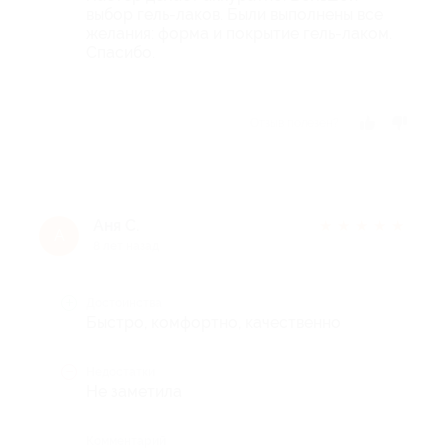
выбор гель-лаков. Были выполнены все
желания: форма и покрытие гель-лаком.
Спасибо.
Отзыв полезен?
Аня С.
★
★
★
★
★
А
8 лет назад
Достоинства
Быстро, комфортно, качественно
Недостатки
Не заметила
Комментарий