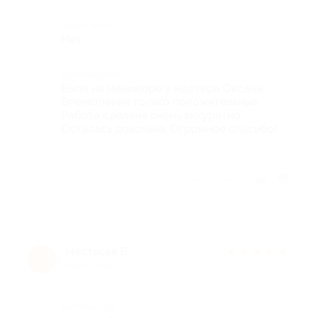
Недостатки
Нет
Комментарий
Была на маникюре у мастера Оксаны.
Впечатления только положительные.
Работа сделана очень аккуратно.
Осталась довольна. Огромное спасибо!
Отзыв полезен?
Настасья Б.
★
★
★
★
★
Н
8 лет назад
Достоинства