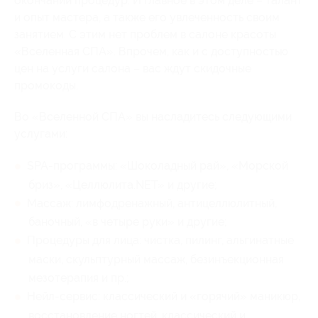
окончании процедур. И главное в этом деле – талант
и опыт мастера, а также его увлеченность своим
занятием. С этим нет проблем в салоне красоты
«Вселенная СПА». Впрочем, как и с доступностью
цен на услуги салона – вас ждут скидочные
промокоды.
Во «Вселенной СПА» вы насладитесь следующими
услугами:
SPA-программы: «Шоколадный рай», «Морской
бриз», «Целлюлита.NET» и другие;
Массаж: лимфодренажный, антицеллюлитный,
баночный, «в четыре руки» и другие;
Процедуры для лица: чистка, пилинг, альгинатные
маски, скульптурный массаж, безинъекционная
мезотерапия и пр.;
Нейл-сервис: классический и «горячий» маникюр,
восстановление ногтей, классический и