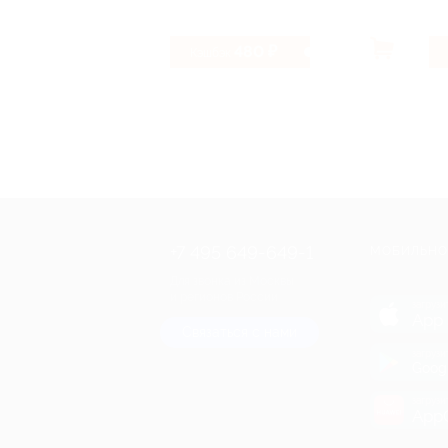
480 ₽
Кэшбэк
+7 495 649-649-1
МОБИЛЬНО
Для звонка из Москвы
и регионов России
загрузи
App 
Связаться с нами
загрузи
Goog
загрузи
AppG