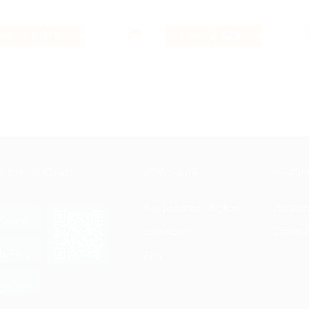
1.01%
2.32%
Кэшбэк
Кэшбэк
Е ПРИЛОЖЕНИЕ
КОМПАНИЯ
ИНФОР
Как работает Biglion
Вопрос
ть в
Store
Вакансии
Отзывы
ть в
le Play
Блог
ть в
allery