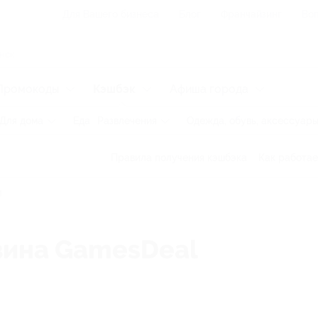
Для Вашего бизнеса
Блог
Франчайзинг
Воп
Промокоды
Кэшбэк
Афиша города
Для дома
Еда
Развлечения
Одежда, обувь, аксессуар
Правила получения кэшбэка
Как работае
зина GamesDeal