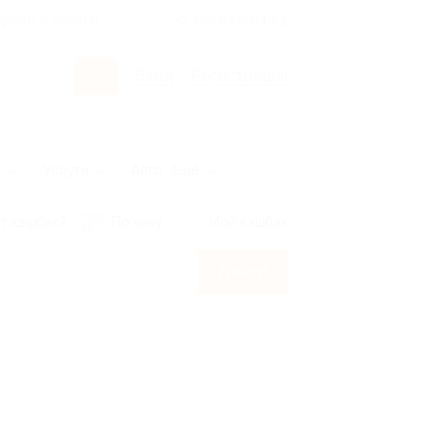
росы и ответы
+7 495 649-649-1
Вход
/
Регистрация
ы
Услуги
Авто
Ещё
т кэшбэк?
По чеку
Мой кэшбэк
Найти