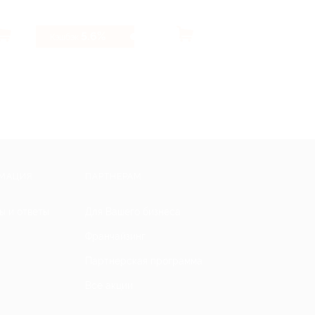
5.6%
7.68%
Кэшбэк
Кэшбэк
МАЦИЯ
ПАРТНЕРАМ
ы и ответы
Для Вашего бизнеса
Франчайзинг
Партнерская программа
Все акции