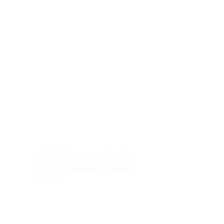
RGW Стильные Душевые
Bbcream
Для дома
Красота & Здоро