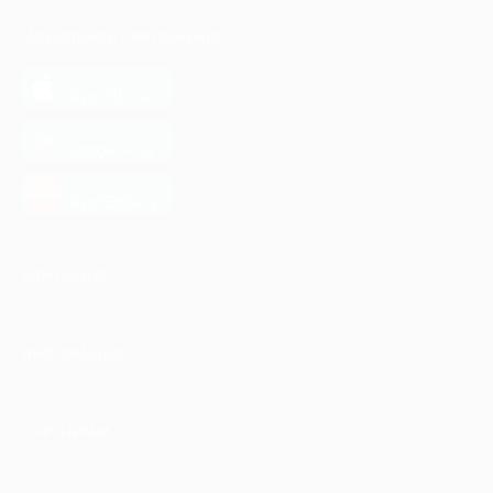
МОБИЛЬНОЕ ПРИЛОЖЕНИЕ
загрузить в
App Store
загрузить в
Google Play
загрузить в
AppGallery
КОМПАНИЯ
ИНФОРМАЦИЯ
ПАРТНЕРАМ