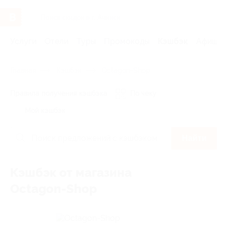
Услуги
Отели
Туры
Промокоды
Кэшбэк
Афиша 
Главная
Кэшбэк
Octagon-Shop
Правила получения кэшбэка
По чеку
Мой кэшбэк
Найти
Кэшбэк от магазина
Octagon-Shop