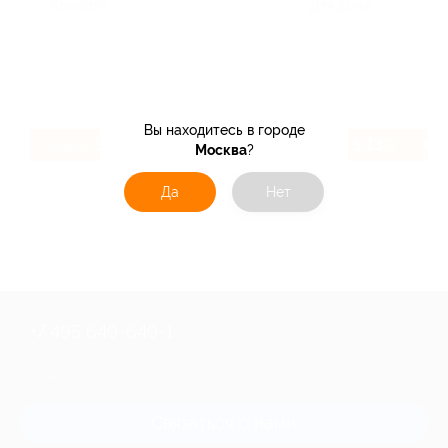
Красота
Для дома
Вы находитесь в городе
3.2%
5.13%
Кэшбэк
Кэшбэк
Москва
?
Да
Нет
+7 495 649-649-1
Для звонка из Москвы
и регионов России
Связаться с нами