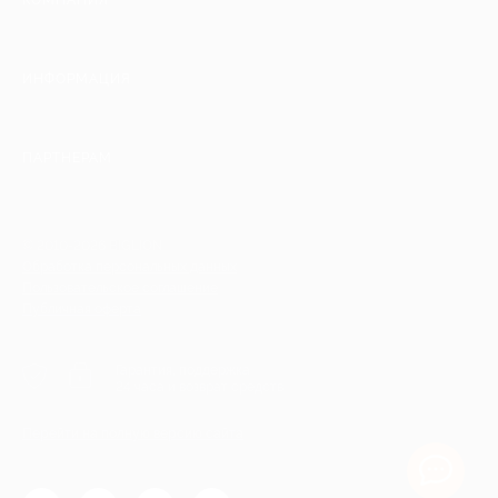
КОМПАНИЯ
ИНФОРМАЦИЯ
ПАРТНЕРАМ
© 2010-2026 BIGLION
Обработка персональных данных
Пользовательское соглашение
Публичная оферта
Гарантия, поддержка
24 часа и возврат средств
Перейти на полную версию сайта