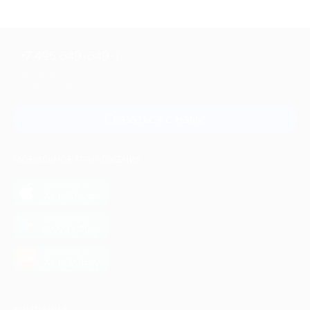
+7 495 649-649-1
Для звонка из Москвы
и регионов России
Связаться с нами
МОБИЛЬНОЕ ПРИЛОЖЕНИЕ
загрузить в
App Store
загрузить в
Google Play
загрузить в
AppGallery