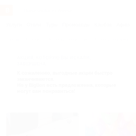
Услуги
Отели
Туры
Промокоды
Кэшбэк
Афиша 
Главная
Услуги
Товары по купонам
Товары для дома
АКЦИЯ, КОТОРУЮ ВЫ ИСКАЛИ,
ЗАВЕРШЕНА.
К сожалению, выгодные акции быстро
заканчиваются.
Но у Biglion есть предложения, которые
могут вам понравиться!