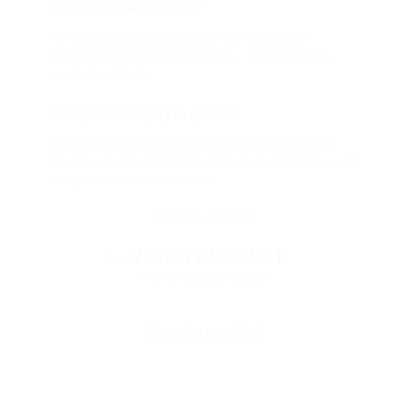
Откуда такие скидки?
Мы непосредственно работаем с каждым
партнером и договариваемся с ним о лучших
условиях для вас
Смогу ли я вернуть купон?
Если что-то случится, мы обязательно вернем
вам деньги. Мы работаем только с проверенными
и надежными партнерами
Остались вопросы?
+7 (495) 649-649-1
Горячая линия Биглиона
Перейти в FAQ