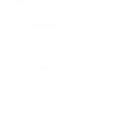
9 лет назад
Достоинства
качество хорошее
Недостатки
нет
Комментарий
все супер!
Отзыв полезен?
Ещё
отзывы