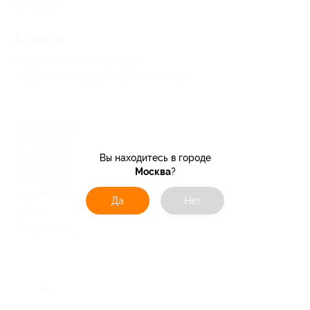
Свернуть
Адресa
Перейти на сайт партнера
Юридическая информация о партнёре
Пражская
г. Москва, Варшавское ш., д.
Вы находитесь в городе
129, стр. 2
Москва
?
пн-пт: с 10:00 до 20:00, сб-
вс: заказы через корзину
Да
Нет
+7 (495) 720-46-25
Показать номер телефона