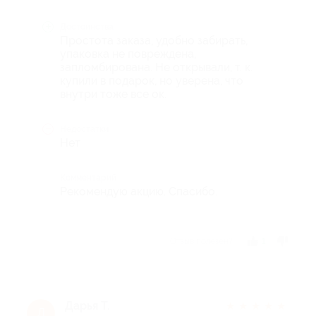
Достоинства
Простота заказа, удобно забирать,
упаковка не повреждена,
запломбирована. Не открывали, т. к.
купили в подарок, но уверена, что
внутри тоже все ок.
Недостатки
Нет
Комментарий
Рекомендую акцию. Спасибо.
Отзыв полезен?
1
Дарья Т.
★
★
★
★
★
Д