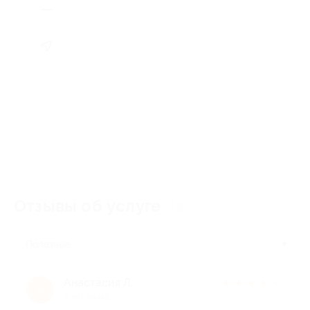
Отзывы об услуге
12
Полезные
Анастасия Л.
★
★
★
★
★
А
9 лет назад