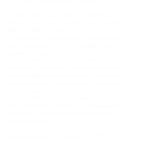
«
Прогноз
» с подсветкой (653 руб. вместо 933
руб.)
— Скидка 30% на
погодную станцию
(часы,
термометр, гигрометр и рамка для фотографии
10х15 см) (940 руб. вместо 1343 руб.)
— Скидка 30% на
погодную настенную станцию
(часы, термометр, гигрометр серебристый,
черный) (1190 руб. вместо 1700 руб.)
— Скидка 30% на часы
Oasis
с календарем,
будильником, таймером, термометром и рамкой
для фотографии 9х13 см (часы Oasis принимают
вертикальное или горизонтальное положение)
(640 руб. вместо 915 руб.)
— Скидка 30% на погодную станцию «
Трилогия
»
(часы, термометр, гигрометр с отделениями для
канцелярских принадлежностей) (3486 руб.
вместо 4980 руб.)
Заказ оформляется по телефону +7 (495) 720-46-