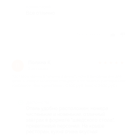
Комментарий
Все отлично
Отзыв полезен?
Полина К.
★
★
★
★
★
П
7 лет назад
про Проживание в течение 2 дней/1 ночи в выходные дни для
двоих в номере категории стандарт в гостинично-ресторанном
комплексе «Виктория Плаза» (1400 руб. вместо 2800 руб.)
Достоинства
Отель удобно расположен, номера
чистенькие и новенькие, отличный
завтрак в формате "шведского стола",
приветливый персонал. На крыше
ресторан, кухня очень вкусная.