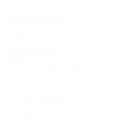
Отзывы об услуге
130
Полезные
екатерина ж.
★
★
★
★
★
е
5 лет назад
про Проживание 3 дня/2 ночи для двоих в выходные дни
с завтраком в номере повышенной комфортности в гостинично-
ресторанном комплексе «Виктория Плаза» (3408 руб. вместо
7100 руб.)
Достоинства
Все понравилось
Недостатки
Нет такого