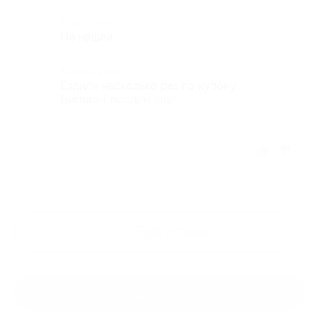
Недостатки
Не нашли.
Комментарий
Ездили несколько раз по купону
Биглион, поедем еще.
Отзыв полезен?
Ещё
отзывы
Оставить отзыв