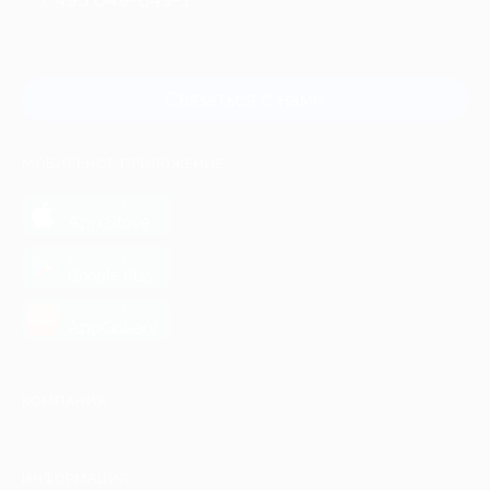
Для звонка из Москвы
и регионов России
Связаться с нами
МОБИЛЬНОЕ ПРИЛОЖЕНИЕ
загрузить в
App Store
загрузить в
Google Play
загрузить в
AppGallery
КОМПАНИЯ
ИНФОРМАЦИЯ