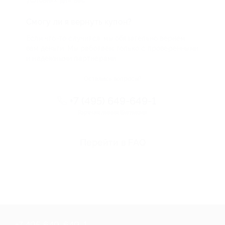
Смогу ли я вернуть купон?
Если что-то случится, мы обязательно вернем
вам деньги. Мы работаем только с проверенными
и надежными партнерами
Остались вопросы?
+7 (495) 649-649-1
Горячая линия Биглиона
Перейти в FAQ
+7 495 649-649-1