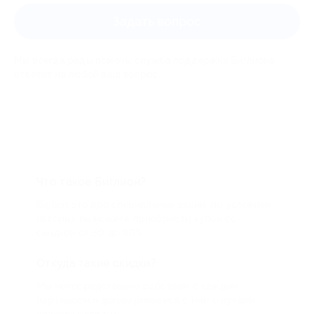
Задать вопрос
Мы всегда рады помочь: служба поддержки Биглиона
ответит на любой ваш вопрос
Что такое Биглион?
Biglion это про специальные акции, по условиям
которых вы можете приобрести купон со
скидкой от 50 до 90%
Откуда такие скидки?
Мы непосредственно работаем с каждым
партнером и договариваемся с ним о лучших
условиях для вас