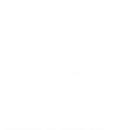
— мангал, казан, шпажки, решетки для гриля,
дрова, костровище;
— прокат спортивного инвентаря (бадминтон, мяч,
настольные игры, дартс, мини-игры, твистер,
шахматы, шашки, нарды, гитара);
— пользование беседкой;
— пользование детской и спортивной
площадками;
— пользование закрытым бассейном.
В стоимость купона на проживание с завтраком
входит:
— проживание в номере выбранной категории;
— завтрак (с 09:00 до 11:00);
— бесплатная парковка;
— мангал, казан, шпажки, решетки для гриля,
дрова, костровище;
— прокат спортивного инвентаря (бадминтон, мяч,
настольные игры, дартс, мини-игры, твистер,