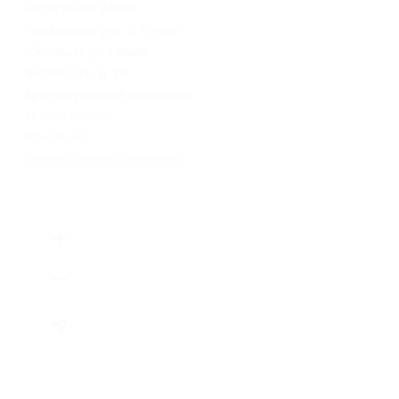
Республика Алтай,
Чемальский р-н, с. Узнезя
(Околица), ул. Новые
Черемушки, д. 39
круглосуточно и ежедневно
+7 (961) 985-30-54, +7 (962)
815-08-40
Показать номер телефона