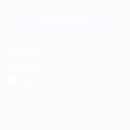
Для звонка из Москвы
и регионов России
Связаться с нами
МОБИЛЬНОЕ ПРИЛОЖЕНИЕ
загрузить в
App Store
загрузить в
Google Play
загрузить в
AppGallery
КОМПАНИЯ
ИНФОРМАЦИЯ