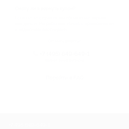
Смогу ли я вернуть купон?
Если что-то случится, мы обязательно вернем
вам деньги. Мы работаем только с проверенными
и надежными партнерами
Остались вопросы?
+7 (495) 649-649-1
Горячая линия Биглиона
Перейти в FAQ
+7 495 649-649-1