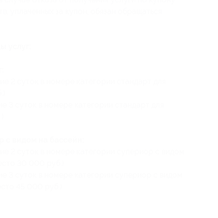
в, уплаченных за купон, обязан обращаться
ы услуг:
:
ие 2 суток в номере категории стандарт для
.)
е 3 суток в номере категории стандарт для
.)
 с видом на бассейн:
ие 2 суток в номере категории супериор с видом
есто 30 000 руб.)
ие 3 суток в номере категории супериор с видом
есто 45 000 руб.)