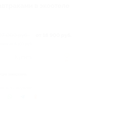
автраками в экоотеле
27 000 руб.
от 18 900 руб.
омия от 8 100 руб.
Купить
26
кция завершена
литься с друзьями