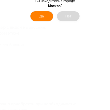
Вы находитесь в городе
Москва
?
Да
Нет
ор с видом на бассейн:
ром этаже;
о прибывания:
можно приобрести при необходимости:
рии экоотеля.