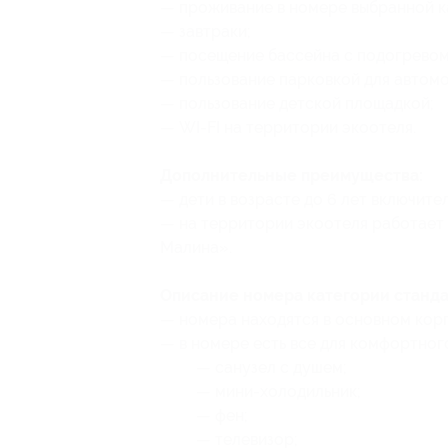
— проживание в номере выбранной к
— завтраки;
— посещение бассейна с подогревом
— пользование парковкой для автом
— пользование детской площадкой;
— WI-FI на территории экоотеля.
Дополнительные преимущества:
— дети в возрасте до 6 лет включит
— на территории экоотеля работает
Малина».
Описание номера категории станда
— номера находятся в основном корп
— в номере есть все для комфортног
— санузел с душем;
— мини-холодильник;
— фен;
— телевизор;