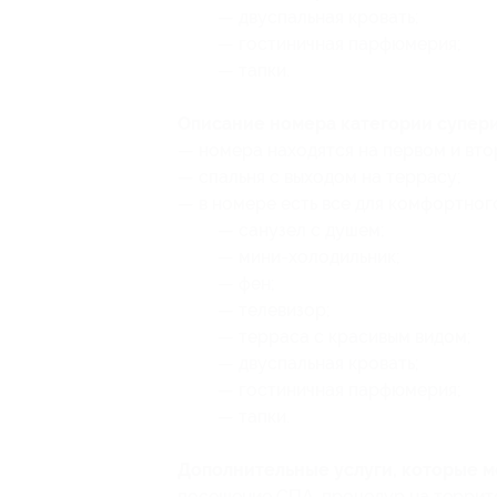
— двуспальная кровать;
— гостиничная парфюмерия;
— тапки.
Описание номера категории супери
— номера находятся на первом и вто
— спальня с выходом на террасу;
— в номере есть все для комфортног
— санузел с душем;
— мини-холодильник;
— фен;
— телевизор;
— терраса с красивым видом;
— двуспальная кровать;
— гостиничная парфюмерия;
— тапки.
Дополнительные услуги, которые 
посещение СПА-процедур на террито