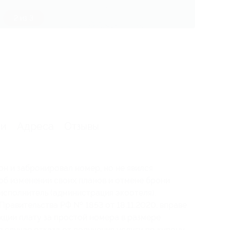
3 из 3
ии
Адреса
Отзывы
он и забронировал номер, но не явился
 об изменении своих планов и отмене брони
о исполнитель (администрация экоотеля),
Правительства РФ № 1853 от 18.11.2020, вправе
кции плату за простой номера в размере
 случае отказа от получения услуги по купону