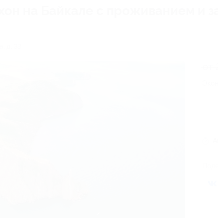
хон на Байкале с проживанием и з
, д. 33
от 
Экон
А
Поде