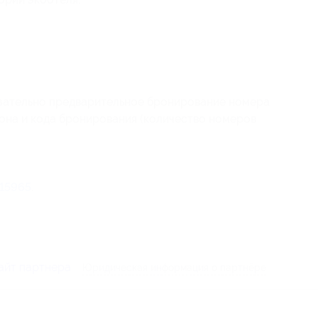
зательно предварительное бронирование номера
пона
и кода бронирования
(количество номеров
15965
.
айт партнера
Юридическая информация о партнёре