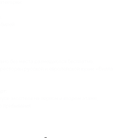
атегории;
;
обилей;
ельно без места размещаются бесплатно;
 ресторан русской и европейской кухни «Вилла
рт:
усе экоотеля на первом и втором этаже;
о прибывания: