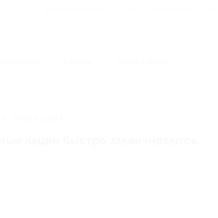
Для Вашего бизнеса
Блог
Франчайзинг
Воп
Промокоды
Кэшбэк
Афиша города
И, ЗАВЕРШЕНА.
ные акции быстро заканчиваются.