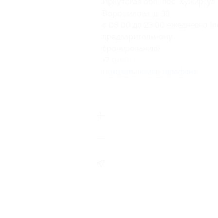
Иркутская обл., пос. Хужир, ул.
Ворошилова, д. 33
с 08:00 до 23:00 ежедневно (п
предварительному
бронированию)
+7 (950) 077-73-60
Показать номер телефона