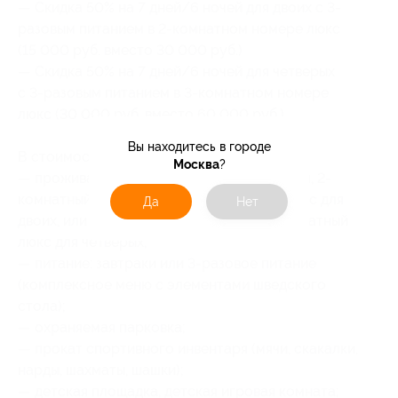
— Скидка 50% на 7 дней/6 ночей для двоих с 3-
разовым питанием в 2-комнатном номере люкс
(15 000 руб. вместо 30 000 руб.)
— Скидка 50% на 7 дней/6 ночей для четверых
с 3-разовым питанием в 3-комнатном номере
люкс (30 000 руб. вместо 60 000 руб.)
Вы находитесь в городе
В стоимость купона входит:
Москва
?
— проживание в номерах: стандарт, студия, 2-
комнатный полулюкс или 2-комнатный люкс для
Да
Нет
двоих, или 2-комнатный стандарт и 3-комнатный
люкс для четверых;
— питание: завтраки или 3-разовое питание
(комплексное меню с элементами шведского
стола);
— охраняемая парковка;
— прокат спортивного инвентаря (мячи, скакалки,
нарды, шахматы, шашки);
— детская площадка, детская игровая комната;