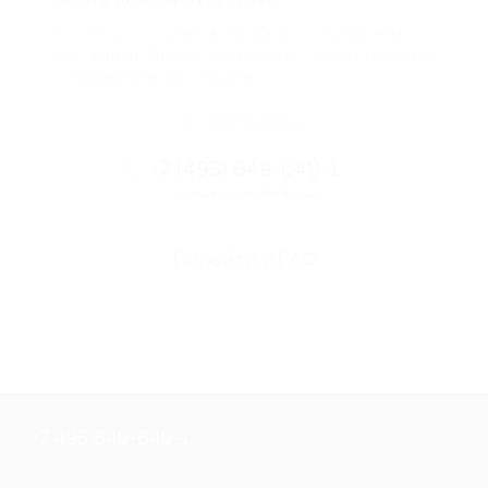
Если что-то случится, мы обязательно вернем
вам деньги. Мы работаем только с проверенными
и надежными партнерами
Остались вопросы?
+7 (495) 649-649-1
Горячая линия Биглиона
Перейти в FAQ
+7 495 649-649-1
Для звонка из Москвы
и регионов России