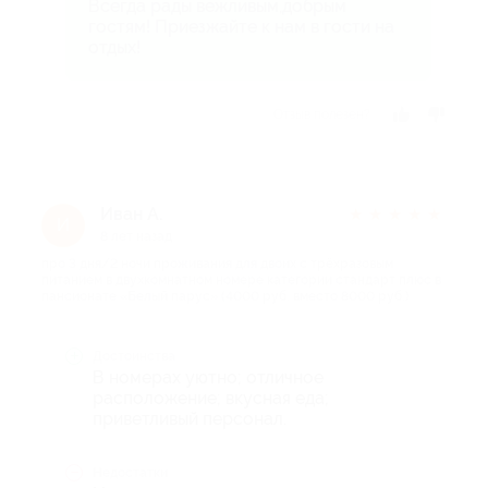
Всегда рады вежливым,добрым
гостям! Приезжайте к нам в гости на
отдых!
Отзыв полезен?
Иван А.
★
★
★
★
★
И
8 лет назад
про 3 дня/2 ночи проживания для двоих с трёхразовым
питанием в двухкомнатном номере категории стандарт плюс в
пансионате «Белый парус» (4000 руб. вместо 8000 руб.)
Достоинства
В номерах уютно; отличное
расположение; вкусная еда;
приветливый персонал.
Недостатки