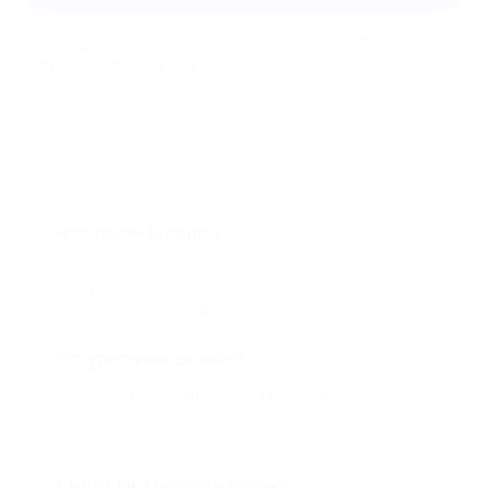
Мы всегда рады помочь: служба поддержки Биглиона
ответит на любой ваш вопрос
Что такое Биглион?
Biglion это про специальные акции, по условиям
которых вы можете приобрести купон со
скидкой от 50 до 90%
Откуда такие скидки?
Мы непосредственно работаем с каждым
партнером и договариваемся с ним о лучших
условиях для вас
Смогу ли я вернуть купон?