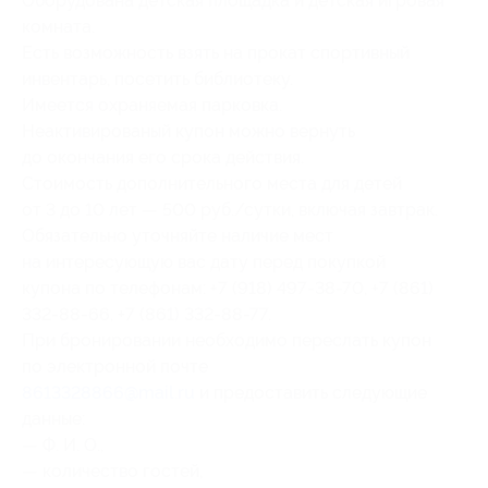
Оборудована детская площадка и детская игровая
комната.
Есть возможность взять на прокат спортивный
инвентарь, посетить библиотеку.
Имеется охраняемая парковка.
Неактивированый купон можно вернуть
до окончания его срока действия.
Стоимость дополнительного места для детей
от 3 до 10 лет — 500 руб./сутки, включая завтрак.
Обязательно уточняйте наличие мест
на интересующую вас дату перед покупкой
купона по телефонам: +7 (918) 497-38-70, +7 (861)
332-88-66, +7 (861) 332-88-77.
При бронировании необходимо переслать купон
по электронной почте
8613328866@mail.ru
и предоставить следующие
данные:
— Ф. И. О.,
— количество гостей,