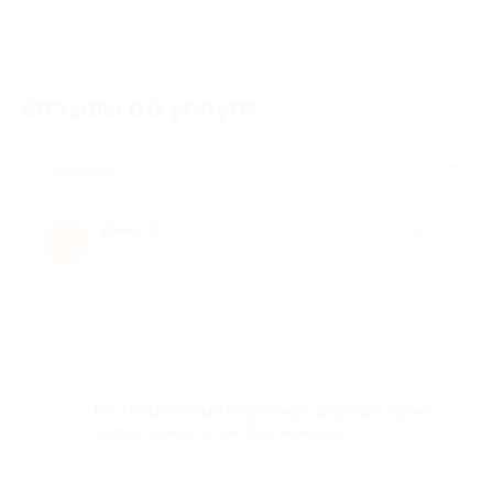
Отзывы об услуге
4
Полезные
Инна С.
★
★
★
★
★
И
7 лет назад
про 3 дня/2 ночи проживания для двоих с питанием «полный
пансион» в двухкомнатном номере повышенной комфортности
с заездами с 01.10.2018 по 30.04.2019 в пансионате «Белый
парус» (4992 руб. вместо 9600 руб.)
Достоинства
Гостеприимный персонал, вкусная кухня,
просторные и чистые номера
Недостатки