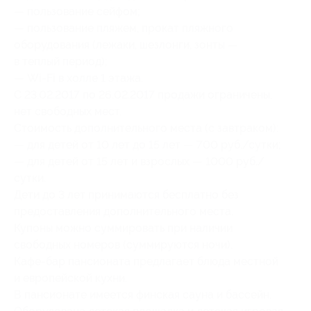
— пользование сейфом;
— пользование пляжем, прокат пляжного
оборудования (лежаки, шезлонги, зонты —
в теплый период);
— Wi-Fi в холле 1 этажа.
С 23.02.2017 по 26.02.2017 продажи ограничены,
нет свободных мест.
Стоимость дополнительного места (с завтраком):
— для детей от 10 лет до 15 лет — 700 руб./сутки;
— для детей от 15 лет и взрослых — 1000 руб./
сутки.
Дети до 3 лет принимаются бесплатно без
предоставления дополнительного места.
Купоны можно суммировать при наличии
свободных номеров (суммируются ночи).
Кафе-бар пансионата предлагает блюда местной
и европейской кухни.
В пансионате имеется финская сауна и бассейн.