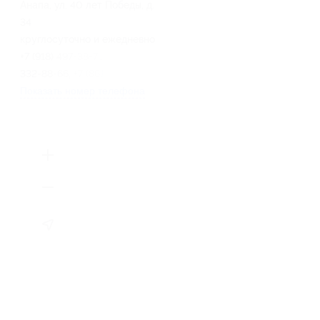
Анапа, ул. 40 лет Победы, д.
34
круглосуточно и ежедневно
+7 (918) 497-38-70, +7 (861)
332-88-66, +7 (861) 332-88-77
Показать номер телефона