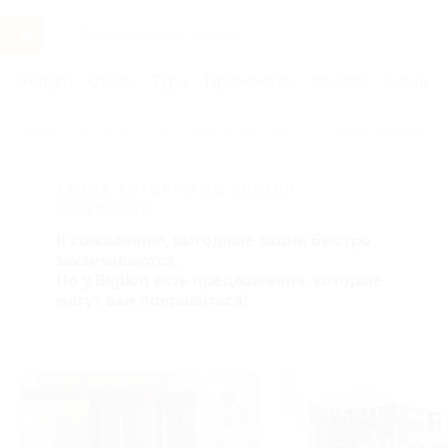
Услуги
Отели
Туры
Промокоды
Кэшбэк
Афиша 
Главная
Услуги
Товары по купонам
Товары для дома
АКЦИЯ, КОТОРУЮ ВЫ ИСКАЛИ,
ЗАВЕРШЕНА.
К сожалению, выгодные акции быстро
заканчиваются.
Но у Biglion есть предложения, которые
могут вам понравиться!