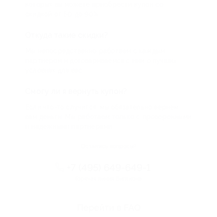
которых вы можете приобрести купон со
скидкой от 50 до 90%
Откуда такие скидки?
Мы непосредственно работаем с каждым
партнером и договариваемся с ним о лучших
условиях для вас
Смогу ли я вернуть купон?
Если что-то случится, мы обязательно вернем
вам деньги. Мы работаем только с проверенными
и надежными партнерами
Остались вопросы?
+7 (495) 649-649-1
Горячая линия Биглиона
Перейти в FAQ