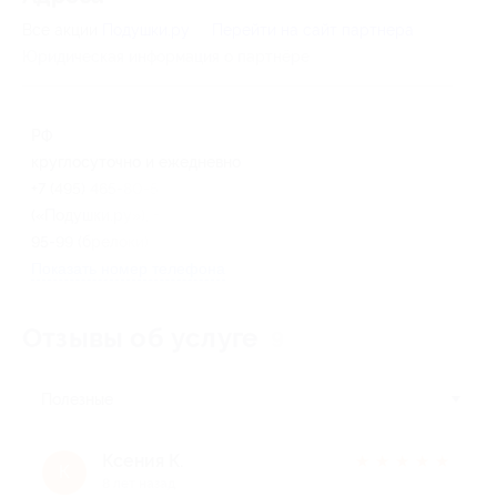
Все акции
Подушки.ру
Перейти на сайт партнера
Юридическая информация о партнёре
РФ
круглосуточно и ежедневно
+7 (495) 465-80-59
(«Подушки.ру»), +7 (918) 426-
95-99 (брелоки)
Показать номер телефона
Отзывы об услуге
9
Полезные
Ксения К.
★
★
★
★
★
К
8 лет назад