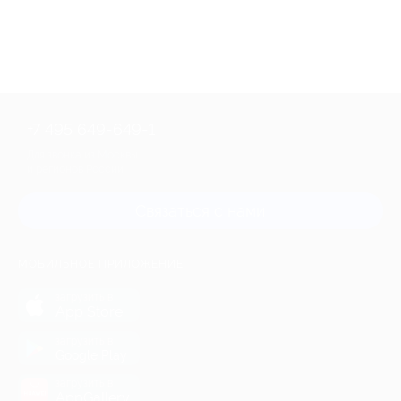
+7 495 649-649-1
Для звонка из Москвы
и регионов России
Связаться с нами
МОБИЛЬНОЕ ПРИЛОЖЕНИЕ
загрузить в
App Store
загрузить в
Google Play
загрузить в
AppGallery