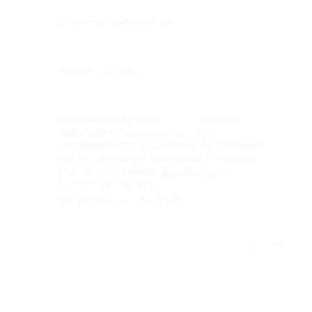
Достоинства
качество выполнения
Недостатки
время доставки
Комментарий
заказывала брелок с гос.номером
выполнено нормально,мужу
понравился,только после оформления
заказа до получения на почте прошло
где то почти месяц,думала будет
быстрее.а так все
устроило.рекомендую.
Отзыв полезен?
1