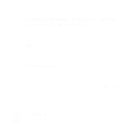
Достоинства
Брелки выполненны аккуратно, красиво,
эстетично. Пришли быстро.
Недостатки
нет.
Комментарий
Рекомендую!
Отзыв полезен?
2
Елена И.
★
★
★
★
★
9 лет назад