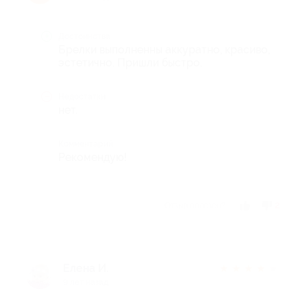
Достоинства
Брелки выполненны аккуратно, красиво,
эстетично. Пришли быстро.
Недостатки
нет.
Комментарий
Рекомендую!
Отзыв полезен?
2
Елена И.
★
★
★
★
★
9 лет назад