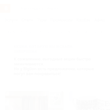
Услуги
Отели
Туры
Промокоды
Кэшбэк
Афиша 
Главная
Услуги
Товары по купонам
Товары для дома
АКЦИЯ, КОТОРУЮ ВЫ ИСКАЛИ,
ЗАВЕРШЕНА.
К сожалению, выгодные акции быстро
заканчиваются.
Но у Biglion есть предложения, которые
могут вам понравиться!