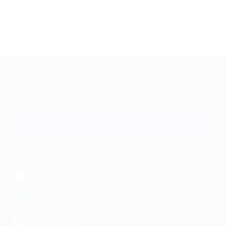
+7 495 649-649-1
Для звонка из Москвы
и регионов России
Связаться с нами
МОБИЛЬНОЕ ПРИЛОЖЕНИЕ
загрузить в
App Store
загрузить в
Google Play
загрузить в