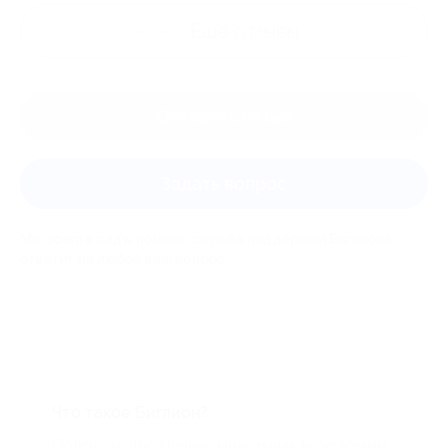
Ещё
отзывы
Оставить отзыв
Задать вопрос
Мы всегда рады помочь: служба поддержки Биглиона
ответит на любой ваш вопрос
Что такое Биглион?
Biglion это про специальные акции, по условиям