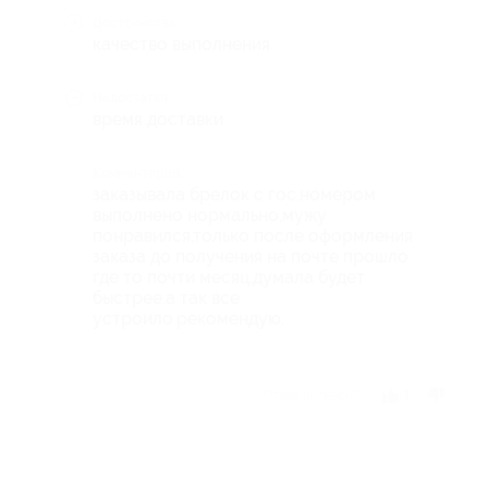
Достоинства
качество выполнения
Недостатки
время доставки
Комментарий
заказывала брелок с гос.номером
выполнено нормально,мужу
понравился,только после оформления
заказа до получения на почте прошло
где то почти месяц,думала будет
быстрее.а так все
устроило.рекомендую.
Отзыв полезен?
1