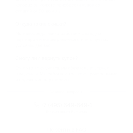
которых вы можете приобрести купон со
скидкой от 50 до 90%
Откуда такие скидки?
Мы непосредственно работаем с каждым
партнером и договариваемся с ним о лучших
условиях для вас
Смогу ли я вернуть купон?
Если что-то случится, мы обязательно вернем
вам деньги. Мы работаем только с проверенными
и надежными партнерами
Остались вопросы?
+7 (495) 649-649-1
Горячая линия Биглиона
Перейти в FAQ